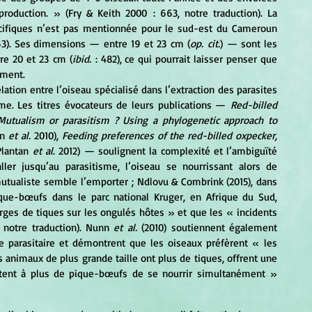
roduction. » (Fry & Keith 2000 : 663, notre traduction). La 
cifiques n’est pas mentionnée pour le sud-est du Cameroun 
663). Ses dimensions — entre 19 et 23 cm (
op. cit.
) — sont les 
re 20 et 23 cm (
ibid.
 : 482), ce qui pourrait laisser penser que 
ément.
lation entre l’oiseau spécialisé dans l’extraction des parasites 
me. Les titres évocateurs de leurs publications — 
Red-billed 
Mutualism or parasitism ? Using a phylogenetic approach to 
n 
et al.
 2010), 
Feeding preferences of the red-billed oxpecker, 
Plantan 
et al
. 2012) — soulignent la complexité et l’ambiguïté 
ller jusqu’au parasitisme, l’oiseau se nourrissant alors de 
mutualiste semble l’emporter ; Ndlovu & Combrink (2015), dans 
que-bœufs dans le parc national Kruger, en Afrique du Sud, 
rges de tiques sur les ongulés hôtes » et que les « incidents 
, notre traduction). Nunn 
et al. 
(2010) soutiennent également 
e parasitaire et démontrent que les oiseaux préfèrent « les 
 animaux de plus grande taille ont plus de tiques, offrent une 
ttent à plus de pique-bœufs de se nourrir simultanément » 