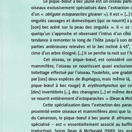
Le pique-bœuf à bec jaune est un oiseau particu
oiseaux exclusivement spécialisés dans l’extraction d
d’un « 
obligate ectoparasites gleaner
 »). Il est « […
ongulés sauvages et domestiques [qui se nourrit] à p
[son] bec acéré sur la peau des ongulés ». Il « se se
quelqu’un s’approche et observant l’intrus d’un côté d
tendance à remonter le long de l’hôte jusqu’à son do
parties antérieures relevées et le bec incliné à 45°,
cime d’un arbre éloigné. […] Il se perche la nuit sur l
	Cet oiseau, ce pique-bœuf, est considéré comme le représentant du stade final de l’association oiseau-
mammifère, l’oiseau se nourrissant quasi exclusive
toilettage effectué par l’oiseau. Toutefois, une grada
par [ces] deux espèces de 
Buphagus
, mais même là, 
pique-bœuf à bec rouge] 
B. erythrorhynchus
 qui co
[des] invertébrés […], des charognes […] et même des
se nourrit entièrement d’ectoparasites » (Dean & McD
Cette spécialisation dans l’extraction des paras
proximité entre oiseaux et mammifères ainsi que la p
du Cameroun, le pique-bœuf à bec jaune 
B. africanu
spécialisé – est « essentiellement associé au buffl
traduction). Selon Dean & McDonald (1981), les as