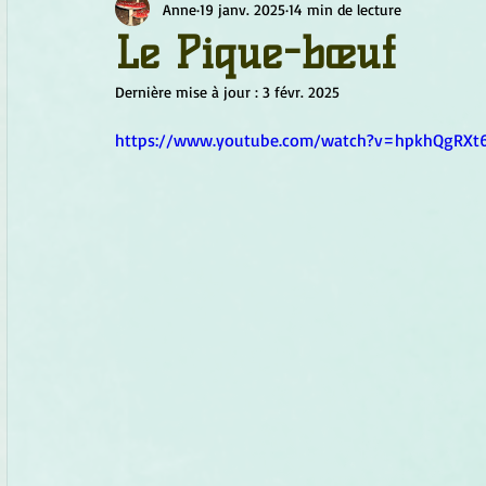
Anne
19 janv. 2025
14 min de lecture
Chamanisme
Champignons
Conscience
Continu
Le Pique-bœuf
Dernière mise à jour :
3 févr. 2025
Fleurs
Fleurs de Bach
Géométrie sacrée
Guide
https://www.youtube.com/watch?v=hpkhQgRXt
Objets de pouvoir
Ogham
Petit Peuple
Plantes