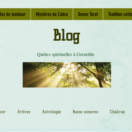
les de tambour
Mystères du Cobra
Danse Tarot
Tradition celti
Blog
Quêtes spirituelles à Grenoble
oir
Arbres
Astrologie
Bains sonores
Chakras