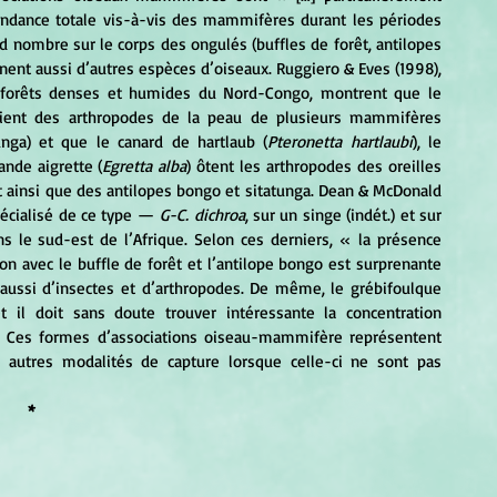
ndance totale vis-à-vis des mammifères durant les périodes 
 nombre sur le corps des ongulés (buffles de forêt, antilopes 
ernent aussi d’autres espèces d’oiseaux. Ruggiero & Eves (1998), 
s forêts denses et humides du Nord-Congo, montrent que le 
raient des arthropodes de la peau de plusieurs mammifères 
tunga) et que le canard de hartlaub (
Pteronetta hartlaubi
), le 
rande aigrette (
Egretta alba
) ôtent les arthropodes des oreilles 
t ainsi que des antilopes bongo et sitatunga. Dean & McDonald 
pécialisé de ce type — 
G-C. dichroa
, sur un singe (indét.) et sur 
s le sud-est de l’Afrique. Selon ces derniers, « la présence 
n avec le buffle de forêt et l’antilope bongo est surprenante 
 aussi d’insectes et d’arthropodes. De même, le grébifoulque 
 il doit sans doute trouver intéressante la concentration 
. Ces formes d’associations oiseau-mammifère représentent 
 autres modalités de capture lorsque celle-ci ne sont pas 
*