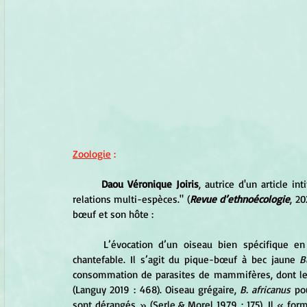
Zoologie
 :
Daou Véronique Joiris
, autrice d'un article i
relations multi-espèces." (
Revue d’ethnoécologie
, 20
bœuf et son hôte :
	L’évocation d’un oiseau bien
 spécifique en
chantefable. Il s’agit du pique-bœuf à bec jaune 
B
consommation de parasites de mammifères, dont les
(Languy 2019 : 468). Oiseau grégaire, 
B. africanus 
po
sont dérangés » (Serle & Morel 1979 : 175). Il « fo