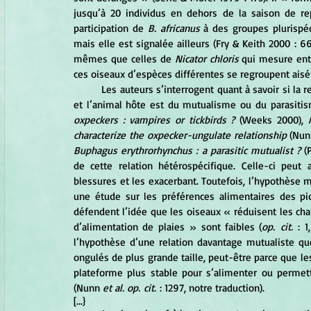
jusqu’à 20 individus en dehors de la saison de rep
participation de 
B. africanus
 à des groupes plurispé
mais elle est signalée ailleurs (Fry & Keith 2000 : 
mêmes que celles de 
Nicator chloris
 qui mesure ent
ces oiseaux d’espèces différentes se regroupent ais
Les auteurs s’interrogent quant à savoir si la re
et l’animal hôte est du mutualisme ou du parasitis
oxpeckers : vampires or tickbirds ?
 (Weeks 2000), 
characterize the oxpecker-ungulate relationship
 (Nun
Buphagus erythrorhynchus : a parasitic mutualist ?
 (
de cette relation hétérospécifique. Celle-ci peut a
blessures et les exacerbant. Toutefois, l’hypothèse 
une étude sur les préférences alimentaires des pi
défendent l’idée que les oiseaux « réduisent les cha
d’alimentation de plaies » sont faibles (
op. cit.
 : 1
l’hypothèse d’une relation davantage mutualiste qu
ongulés de plus grande taille, peut-être parce que les
plateforme plus stable pour s’alimenter ou perme
(Nunn 
et al.
op. cit.
 : 1297, notre traduction).
[...}