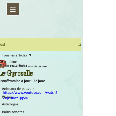
ost
Tous les articles
Anne
Tous les articles
7 févr. 2022
2 min de lecture
Le Gyroselle
Alchimie
ernière mise à jour :
Ancêtres
22 janv.
Animaux de pouvoir
https://www.youtube.com/watch?
Arbres
v=JF0fRtnQq5M
Astrologie
Bains sonores