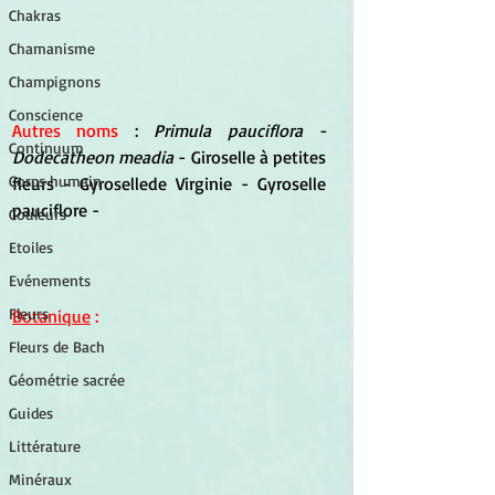
Chakras
Chamanisme
Champignons
Conscience
Autres noms
 : 
Primula pauciflora - 
Continuum
Dodecatheon meadia
 - Giroselle à petites 
Corps humain
fleurs - Gyrosellede Virginie - Gyroselle 
pauciflore -
Couleurs
Etoiles
Evénements
Fleurs
Botanique
 :
Fleurs de Bach
Géométrie sacrée
Guides
Littérature
Minéraux