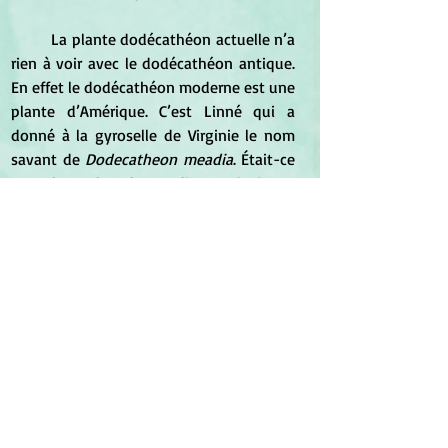
	La plante dodécathéon actuelle n’a 
rien à voir avec le dodécathéon antique. 
En effet le dodécathéon moderne est une 
plante d’Amérique. C’est Linné qui a 
donné à la gyroselle de Virginie le nom 
savant de 
Dodecatheon meadia
. Était-ce 
pour louer les douze dieux principaux 
(Jupiter, Neptune, Apollon, Vulcain, Mars 
et Mercure pour les masculins / Junon, 
Vesta, Minerve, Cérès, Vénus et Diane 
pour les féminins), ou bien parce que le 
sertule qui termine la hampe florale de 
cette plante possède douze fleurs ? La 
question reste en suspens. Néanmoins il 
semble évident que Linné ait rendu 
hommage à Pline.
*