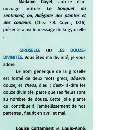
Madame Goyet
, autrice d'un 
ouvrage intitulé 
Le bouquet du 
sentiment, ou, Allégorie des plantes et 
des couleurs
.
 (Chez F.B. Goyet, 1816) 
présente ainsi le message de la gyroselle 
:
GIROSELLE
 OU L
ES DOUZE-
DIVINITÉS
. Vous êtes ma divinité, je vous 
adore. 
	Le nom générique de la giroselle 
est formé de deux mots grecs, 
dôdeca
, 
douze, et 
theos
, dieu ; c'est- à-dire les 
douze divinités, parce que ses fleurs sont 
au nombre de douze. Cette jolie plante 
qui contribue à l'embellissement de nos 
parterres , fleurit en avril et mai.
Louise Cortambert
 et 
Louis-Aimé. 