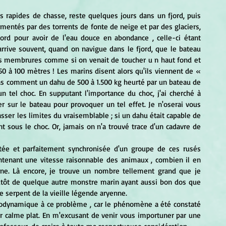
limentés par des torrents de fonte de neige et par des glaciers, 
ord pour avoir de l'eau douce en abondance , celle-ci étant 
arrive souvent, quand on navigue dans le fjord, que le bateau 
ses membrures comme si on venait de toucher u n haut fond et 
0 à 100 mètres ! Les marins disent alors qu'ils viennent de « 
as comment un dahu de 500 à 1.500 kg heurté par un bateau de 
 tel choc. En supputant l'importance du choc, j'ai cherché à 
er sur le bateau pour provoquer un tel effet. Je n'oserai vous 
sser les limites du vraisemblable ; si un dahu était capable de 
nt sous le choc. Or, jamais on n'a trouvé trace d'un cadavre de 
tenant une vitesse raisonnable des animaux , combien il en 
ne. Là encore, je trouve un nombre tellement grand que je 
lutôt de quelque autre monstre marin ayant aussi bon dos que 
e serpent de la vieille légende aryenne.
ar calme plat. En m'excusant de venir vous importuner par une 