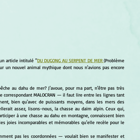
um
Corps humain
Couleurs
Etoiles
Evénements
s
Littérature
Minéraux
Numérologie
Pleines Lunes
Santé
Stages
Tarot
un article intitulé "
DU DUGONG AU SERPENT DE MER 
(Problème 
n sur un nouvel animal mythique dont nous n'avions pas encore 
re correspondant MALOCRAN — il faut lire entre les lignes tant 
ement, bien qu'avec de puissants moyens, dans les mers des 
lerait assez, lisons-nous, la chasse au daim alpin. Ceux qui, 
articiper à une chasse au dahu en montagne, connaissent bien 
les joies incomparables et mémorables qu'elle recèle pour le 