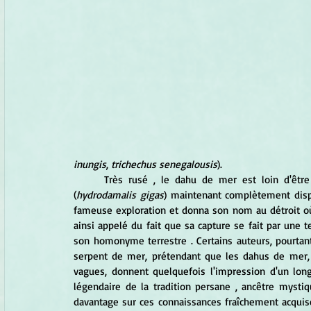
inungis
, 
trichechus senegalousis
). 
	Très rusé , le dahu de mer est loin d'être aussi facile à capturer que les vaches de mer de Steller 
(
hydrodamalis gigas
) maintenant complètement dispa
fameuse exploration et donna son nom au détroit où
ainsi appelé du fait que sa capture se fait par une t
son homonyme terrestre . Certains auteurs, pourtant
serpent de mer, prétendant que les dahus de mer, q
vagues, donnent quelquefois l'impression d'un long 
légendaire de la tradition persane , ancêtre mysti
davantage sur ces connaissances fraîchement acquise