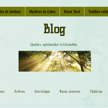
les de tambour
Mystères du Cobra
Danse Tarot
Tradition celti
Blog
Quêtes spirituelles à Grenoble
oir
Arbres
Astrologie
Bains sonores
Chakras