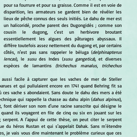
pour sa fourrure et pour sa graisse. Comme il est en voie de 
disparition, les armateurs se gardent bien de révéler les 
lieux de pêche connus des seuls initiés. Le dahu de mer est 
un halicoridé, proche parent des Dugongidés ; comme son 
cousin le dugong, c'est un herbivore broutant 
essentiellement les algues des pâturages abyssaux. Il 
diffère toutefois assez nettement du dugong et, par certains 
côtés, n'est pas sans rappeler le béluga (
delphinapterus 
lencas
), le 
susu
 des Indes (
susu gangetica
), et diverses 
espèces de lamantins 
(trichechus manalus
, 
trichechus 
rues et qui pullulaient encore en 1741 quand Behring fit sa 
 ces vache s abondaient. Sans doute le dahu des mers a été 
echnique qui rappelle la chasse au dahu alpin (
dahus alpinus
), 
, font dériver son nom d'une racine sanscrite qui désigne le 
uand ils voyagent en file de cinq ou six en jouant sur les 
serpent. A l'appui de cette thèse, on peut citer le serpent 
que du héros Rustan et qui s'appelait Dahak. Sans m'étendre 
s, je vais vous dire maintenant le problème curieux que ces 