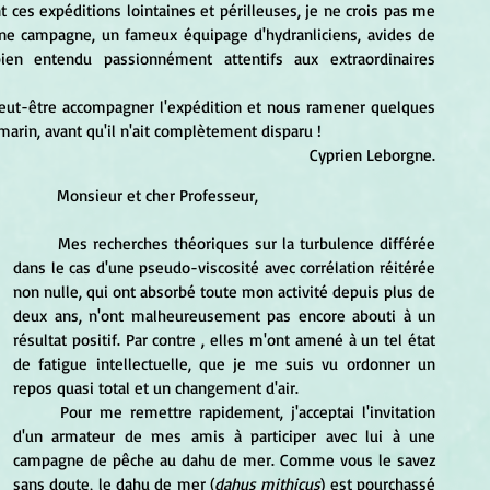
 ces expéditions lointaines et périlleuses, je ne crois pas me 
ine campagne, un fameux équipage d'hydranliciens, avides de 
en entendu passionnément attentifs aux extraordinaires 
rin, avant qu'il n'ait complètement disparu !
Cyprien Leborgne.
	Monsieur et cher Professeur, 
	Mes recherches théoriques sur la turbulence différée 
dans le cas d'une pseudo-viscosité avec corrélation réitérée 
non nulle, qui ont absorbé toute mon activité depuis plus de 
deux ans, n'ont malheureusement pas encore abouti à un 
résultat positif. Par contre , elles m'ont amené à un tel état 
de fatigue intellectuelle, que je me suis vu ordonner un 
repos quasi total et un changement d'air. 
	Pour me remettre rapidement, j'acceptai l'invitation 
d'un armateur de mes amis à participer avec lui à une 
campagne de pêche au dahu de mer. Comme vous le savez 
sans doute, le dahu de mer (
dahus mithicus
) est pourchassé 