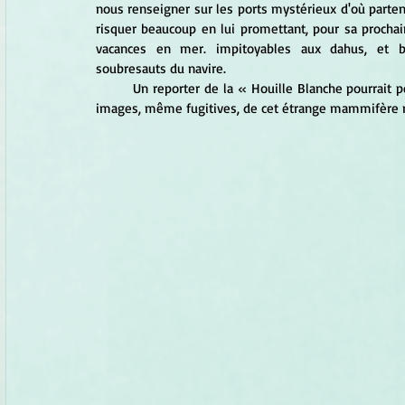
nous renseigner sur les ports mystérieux d'où partent
risquer beaucoup en lui promettant, pour sa procha
vacances en mer. impitoyables aux dahus, et bi
soubresauts du navire. 
	Un reporter de la « Houille Blanche pourrait peut-être accompagner l'expédition et nous ramener quelques 
images, même fugitives, de cet étrange mammifère ma