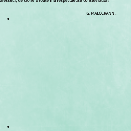
rofesseur, de croire à toute ma respectueuse considération.
 G. MALOCRANN .
*
*