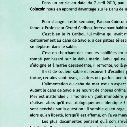
	Dans un article en date du
 7 avril 2019, paru
Coincoin
 nous en apprend davantage sur le Dahu de m
	Pour changer, cette semaine, Panpan Coincoin nous livre les secrets du Dahu de mer grâce aux travaux du 
fameux Professeur Gérard Caribou, intervenant habitu
	C'est bien le Pr Caribou lui même qui avait mis à jour le système de locomotion du dahu des dunes, qui, 
contrairement au dahu de Savoie, a des pattes télesc
se déplacer dans le sable.
	C'est en cherchant des moules habillées en marinière de chez Jean Paul Gaultier, que Panpan Coincoin est 
tombé par hasard sur le dahu marin....Dahu qui n
s'éloigne et à marée descendante, il remonte, voilà p
	Il est de couleur sable et recouvert d'écailles poilues, ressemblant au croisement d'un rat musqué et d'une 
tortue, certains sont roses, d'autres ont parfois une 
	L'alimentation du dahu de mer est un aspect des plus intéressants, parce que c'est une véritable énigme. 
Autant le dahu de Savoie se nourrit de choses ordinair
Mer est inattendue : il montre un goût immodéré p
réaliser, alors qu'il est triologiquement identique
sont penchés sur la question : il semble qu'en cage,
alors qu'en liberté, lorsqu'il est affamé, on l'a vu mange
	Les plus documentés pensent qu'à son arrivée en baie d'Authie, le dahu n'a pas trouvé son alimentation 