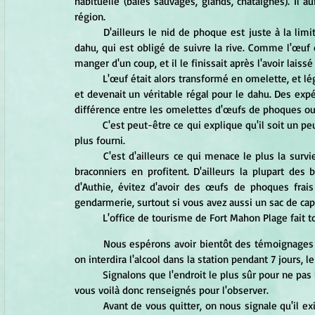
habituelle (baies sauvages, glands, châtaignes). Il 
région.
	D'ailleurs le nid de phoque est juste à la limite de l'eau, ce qui fait qu'il est exactement sur le passage du 
dahu, qui est obligé de suivre la rive. Comme l'œuf d
manger d'un coup, et il le finissait après l'avoir lais
	L'œuf était alors transformé en omelette, et légèrement faisandé : dans ces conditions, il n'était plus toxique, 
et devenait un véritable régal pour le dahu. Des exp
différence entre les omelettes d'œufs de phoques ou 
	C'est peut-être ce qui explique qu'il soit un peu plus gros que le dahu de Savoie, et qu'il ait l'écaille et le poil 
plus fourni.
	C'est d'ailleurs ce qui menace le plus la survie du dahu : comme il ne sait pas résister à une omelette, les 
braconniers en profitent. D'ailleurs la plupart des 
d'Authie, évitez d'avoir des œufs de phoques frais
gendarmerie, surtout si vous avez aussi un sac de ca
	L'office de tourisme de Fort Mahon Plage fait to
	Nous espérons avoir bientôt des témoignages à son sujet et peut être une description exacte et, s'il le faut, 
on interdira l'alcool dans la station pendant 7 jours, 
 	Signalons que l'endroit le plus sûr pour ne pas le voir est la pointe de Routhiauville, mais ailleurs, c'est pareil, 
vous voilà donc renseignés pour l'observer.
	Avant de vous quitter, on nous signale qu'il existerait une variété de dahu allemand qui n'apparaitrait qu'une 