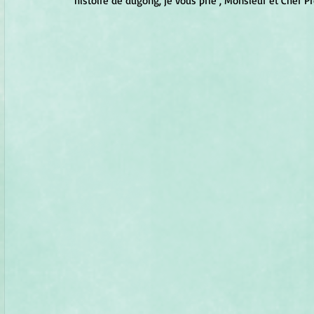
histoire de dugong, je vous prie , Monsieur et Cher P