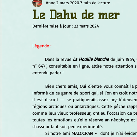
Anne
2 mars 2020
7 min de lecture
Chamanisme
Champignons
Conscience
Continu
Le Dahu de mer
Dernière mise à jour :
23 mars 2024
Fleurs
Fleurs de Bach
Géométrie sacrée
Guide
Légende
 :
Objets de pouvoir
Ogham
Petit Peuple
Plantes
	Dans la revue 
La Houille blanche
 de juin 1954, 
n° 64)", consultable en ligne, attire notre attentio
entendu parler !
	Bien chers amis, Qui d'entre vous connaît la pêche au dahu de mer? J'avoue, pour ma part, n'être pas très 
informé de ce genre de sport qui, si l'on en croit not
il est discret — se pratiquerait assez mystérieus
régions arctiques ou antarctiques. Cette pêche rappel
comme leur vieux professeur, ont eu l'occasion de p
toutes les émotions qu'elle réserve an néophyte et 
chasseur tant soit peu expérimenté. 
	Si notre ami MALOCRAN -  dont je n'ai évidemment pas les coordonnées — voulait bien se manifester et 