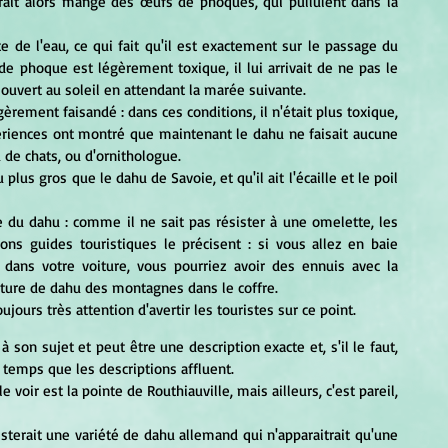
aurait alors mangé des œufs de phoques, qui pullulent dans la 
e phoque est légèrement toxique, il lui arrivait de ne pas le 
sé ouvert au soleil en attendant la marée suivante.
ériences ont montré que maintenant le dahu ne faisait aucune 
de chats, ou d'ornithologue.
bons guides touristiques le précisent : si vous allez en baie 
 dans votre voiture, vous pourriez avoir des ennuis avec la 
pture de dahu des montagnes dans le coffre.
ujours très attention d'avertir les touristes sur ce point. 
le temps que les descriptions affluent.