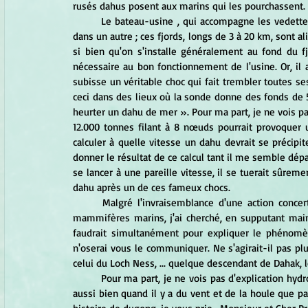
rusés dahus posent aux marins qui les pourchassent. 
	Le bateau-usine , qui accompagne les vedettes rapides de chasse, reste quelques jours dans un fjord, puis 
dans un autre ; ces fjords, longs de 3 à 20 km, sont a
si bien qu'on s'installe généralement au fond du fj
nécessaire au bon fonctionnement de l'usine. Or, il 
subisse un véritable choc qui fait trembler toutes 
ceci dans des lieux où la sonde donne des fonds de 5
heurter un dahu de mer ». Pour ma part, je ne vois p
12.000 tonnes filant à 8 nœuds pourrait provoquer un
calculer à quelle vitesse un dahu devrait se précipit
donner le résultat de ce calcul tant il me semble dépa
se lancer à une pareille vitesse, il se tuerait sûreme
dahu après un de ces fameux chocs. 
	Malgré l'invraisemblance d'une action concertée et parfaitement synchronisée d'un groupe de ces rusés 
mammifères marins, j'ai cherché, en supputant main
faudrait simultanément pour expliquer le phénomè
n'oserai vous le communiquer. Ne s'agirait-il pas p
celui du Loch Ness, ... quelque descendant de Dahak, l
	Pour ma part, je ne vois pas d'explication hydrodynamique à ce problème , car le phénomène a été constaté 
aussi bien quand il y a du vent et de la houle que p