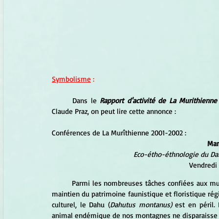
Symbolisme
 :
	Dans le 
Rapport d'activité de La Murithienne
Claude Praz, on peut lire cette annonce :
Conférences de La Murîthienne 2001-2002 :
Mar
Eco-étho-éthnologie du Dah
Vendredi
	Parmi les nombreuses tâches confiées aux musées d'histoire naturelle, il y a notamment celle de veiller au 
maintien du patrimoine faunistique et floristique ré
culturel, le Dahu (
Dahutus montanus)
 est en péril.
animal endémique de nos montagnes ne disparaisse à t