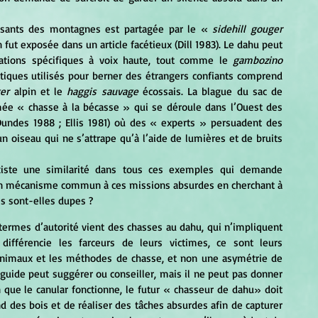
ersants des montagnes est partagée par le « 
sidehill gouger 
 fut exposée dans un article facétieux (Dill 1983). Le dahu peut 
ations spécifiques à voix haute, tout comme le 
gambozino 
stiques utilisés pour berner des étrangers confiants comprend 
er
 alpin et le
 haggis sauvage 
écossais. La blague du sac de 
e « chasse à la bécasse » qui se déroule dans l’Ouest des 
Dundes 1988 ; Ellis 1981) où des « experts » persuadent des 
n oiseau qui ne s’attrape qu’à l’aide de lumières et de bruits 
r un mécanisme commun à ces missions absurdes en cherchant à 
es sont-elles dupes ?
 différencie les farceurs de leurs victimes, ce sont leurs 
nimaux et les méthodes de chasse, et non une asymétrie de 
guide peut suggérer ou conseiller, mais il ne peut pas donner 
 que le canular fonctionne, le futur « chasseur de dahu» doit 
 des bois et de réaliser des tâches absurdes afin de capturer 