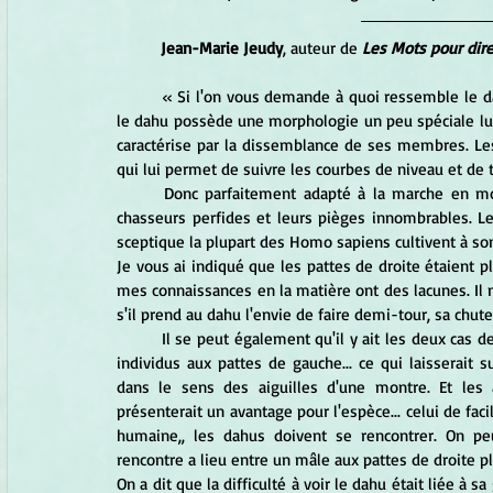
Jean-Marie Jeudy
, auteur de 
Les Mots pour dire
	« Si l'on vous demande à quoi ressemble le dahu, sauriez-vous répondre ? A titre d'information, sachez que 
le dahu possède une morphologie un peu spéciale lui 
caractérise par la dissemblance de ses membres. Les
qui lui permet de suivre les courbes de niveau et d
	Donc parfaitement adapté à la marche en montagne, le dahu est passé maître dans l'art de déjouer les 
chasseurs perfides et leurs pièges innombrables. Le 
sceptique la plupart des Homo sapiens cultivent à so
Je vous ai indiqué que les pattes de droite étaient p
mes connaissances en la matière ont des lacunes. Il n'
s'il prend au dahu l'envie de faire demi-tour, sa chut
	Il se peut également qu'il y ait les deux cas de figure. Les individus aux pattes de droite plus courtes. Et les 
individus aux pattes de gauche... ce qui laisserait
dans le sens des aiguilles d'une montre. Et les 
présenterait un avantage pour l'espèce... celui de fac
humaine,, les dahus doivent se rencontrer. On peut
rencontre a lieu entre un mâle aux pattes de droite p
On a dit que la difficulté à voir le dahu était liée à 