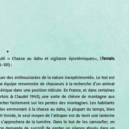
*
titulé « Chasse au dahu et vigilance épistémiques», (
Terrain. 
4-101) :
ne équipe renommée de chasseurs à la recherche d’un animal 
mérique dans une position ridicule. En France, et dans certaines 
artois & Claudel 1945), une sorte de chèvre de montagne aux 
rcher facilement sur les pentes des montagnes. Les habitants 
 les emmenant à la chasse au dahu, la plupart du temps, bien 
rt timide, le seul moyen de l’attraper est de tenir une lanterne 
s’approchera de la lumière. Dans le but de les camoufler, on 
 on demande de surcroît de garder un silence absolu dans un 