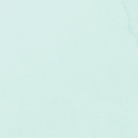
um
Corps humain
Couleurs
Etoiles
Evénements
s
Littérature
Minéraux
Numérologie
c
Pleines Lunes
Santé
Stages
Tarot