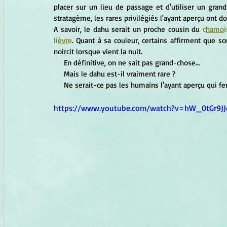
placer sur un lieu de passage et d'utiliser un gran
stratagème, les rares privilégiés l'ayant aperçu ont 
A savoir, le dahu serait un proche cousin du 
c
hamo
i
li
èvr
e
. Quant à sa couleur, certains affirment que so
noircit lorsque vient la nuit.
     En définitive, on ne sait pas grand-chose...
     Mais le dahu est-il vraiment rare ?
     Ne serait-ce pas les humains l'ayant aperçu qui 
https://www.youtube.com/watch?v=hW_0tGr9JJ