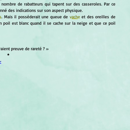
d nombre de rabatteurs qui tapent sur des casseroles. Par ce 
donné des indications sur son aspect physique.
s
. Mais il posséderait une queue de 
v
ach
e
 et des oreilles de 
n poil est blanc quand il se cache sur la neige et que ce poil 
feraient preuve de rareté ? »
*
c