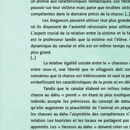
un animal aux caractéristiques fantastiques. Les far
pouvoir sur leur victime mais parce que lesdites vict
compétentes dans le domaine précis de la chasse. [...]
	Les blagueurs peuvent utiliser leur plus grande expertise parce qu’ils agissent au sein d’institutions sociales 
où ils disposent de l’autorité nécessaire pour utilis
L’aspect crucial de la relation entre la victime et le
est le professeur tandis que la victime est l’élève. 
dynamique du canular et elle est en même temps symb
plus grand.
[...]
	 La relative égalité sociale entre le « chasseur de dahu » et l’expert local donne plus de liberté aux échanges 
entre ceux-ci, une liberté que le villageois doit con
convaincu que la chasse est intéressante et vaut la pe
embellissant les caractéristiques de la proie et en d
 	Tandis que le canular élaboré en milieu industriel réussit parce qu’il s’appuie sur une situation banale, la 
chasse au dahu « prend » en étant la plus exotique 
individu accepte les prémisses du concept de dahu,
qu’elle augmente la plausibilité de l’animal en plaç
les chasses au dahu l’asymétrie des compétences n’es
relation. Les touristes et les locaux ne partagent pa
apprentis. Les « farceurs au dahu » doivent créer un s