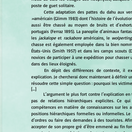
poste de guet solitaire.
	Cette adaptation des pattes du dahu aux v
»
américain (Glimm 1983) dont l’histoire de l’évolution
aussi être chassé au moyen de bruits et d’exhort
portugais (Ferraz 1895). La panoplie d’animaux fanta
les 
jackalope
 et 
rackabore 
américains, le 
wolperting
chasse est également employée dans la bien nommé
États-Unis (Smith 1957) et dans les camps scouts (
novices de participer à une expédition pour chasser u
dans des lieux éloignés.
	En dépit des différences de contexte, il existe une similarité dans tous ces exemples qui demande 
explication. Je chercherai donc maintenant à défini
résoudre cette simple question : pourquoi les victim
[...]
	L’argument le plus fort contre l’explication en termes d’autorité vient des chasses au dahu, qui n’impliquent 
pas de relations hiérarchiques explicites. Ce qui
compétences en matière de connaissances sur les a
positions hiérarchiques formelles ou informelles. Le 
d’ordres ou faire des demandes à des touristes. Afin
accepter de son propre gré d’être emmené au fin fond