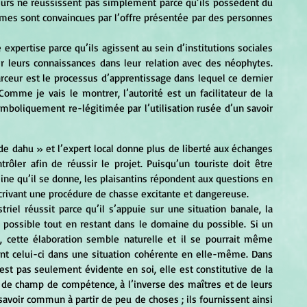
ceurs ne réussissent pas simplement parce qu’ils possèdent du 
imes sont convaincues par l’offre présentée par des personnes 
er leurs connaissances dans leur relation avec des néophytes. 
 farceur est le processus d’apprentissage dans lequel ce dernier 
Comme je vais le montrer, l’autorité est un facilitateur de la 
oliquement re-légitimée par l’utilisation rusée d’un savoir 
trôler afin de réussir le projet. Puisqu’un touriste doit être 
ine qu’il se donne, les plaisantins répondent aux questions en 
écrivant une procédure de chasse excitante et dangereuse.
possible tout en restant dans le domaine du possible. Si un 
 cette élaboration semble naturelle et il se pourrait même 
ant celui-ci dans une situation cohérente en elle-même. Dans 
t pas seulement évidente en soi, elle est constitutive de la 
s de champ de compétence, à l’inverse des maîtres et de leurs 
avoir commun à partir de peu de choses ; ils fournissent ainsi 