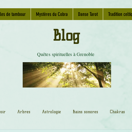
les de tambour
Mystères du Cobra
Danse Tarot
Tradition celti
Blog
Quêtes spirituelles à Grenoble
oir
Arbres
Astrologie
Bains sonores
Chakras