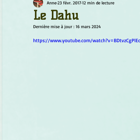
Anne
23 févr. 2017
12 min de lecture
Chamanisme
Champignons
Conscience
Continu
Le Dahu
Dernière mise à jour :
16 mars 2024
Fleurs
Fleurs de Bach
Géométrie sacrée
Guide
https://www.youtube.com/watch?v=BDtvzCgPlE
Objets de pouvoir
Ogham
Petit Peuple
Plantes