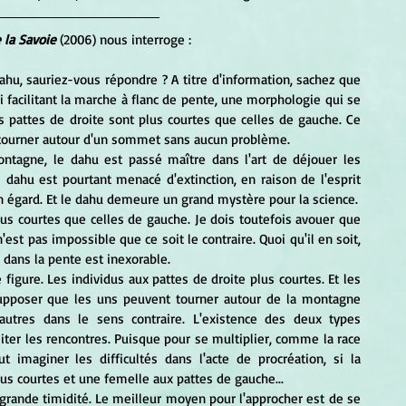
 la Savoie
 (2006) nous interroge : 
facilitant la marche à flanc de pente, une morphologie qui se 
 pattes de droite sont plus courtes que celles de gauche. Ce 
e tourner autour d'un sommet sans aucun problème.
dahu est pourtant menacé d'extinction, en raison de l'esprit 
n égard. Et le dahu demeure un grand mystère pour la science.
lus courtes que celles de gauche. Je dois toutefois avouer que 
est pas impossible que ce soit le contraire. Quoi qu'il en soit, 
e dans la pente est inexorable.
 supposer que les uns peuvent tourner autour de la montagne 
autres dans le sens contraire. L'existence des deux types 
iliter les rencontres. Puisque pour se multiplier, comme la race 
 imaginer les difficultés dans l'acte de procréation, si la 
lus courtes et une femelle aux pattes de gauche...
sa grande timidité. Le meilleur moyen pour l'approcher est de se 