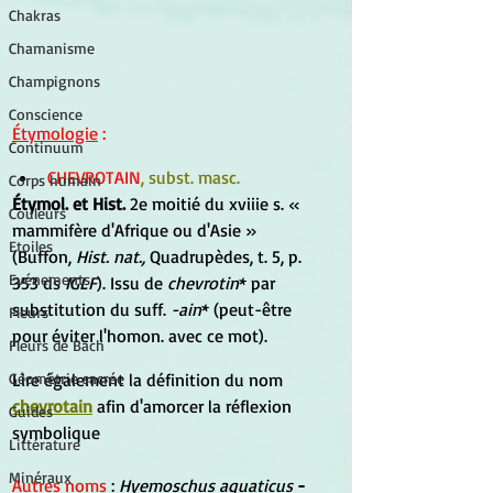
Chakras
Chamanisme
Champignons
Conscience
Étymologie
 :
Continuum
CHEVROTAIN
, subst. masc.
Corps humain
Étymol. et Hist.
 2e moitié du xviiie s. « 
Couleurs
mammifère d'Afrique ou d'Asie » 
Etoiles
(Buffon, 
Hist. nat., 
Quadrupèdes, t. 5, p. 
Evénements
353 ds 
IGLF
). Issu de 
chevrotin
* par 
substitution du suff. 
-ain
* (peut-être 
Fleurs
pour éviter l'homon. avec ce mot).
Fleurs de Bach
Lire également la définition du nom 
Géométrie sacrée
chevrotain
 afin d'amorcer la réflexion 
Guides
symbolique
Littérature
Minéraux
Autres noms
 :
Hyemoschus aquaticus
- 