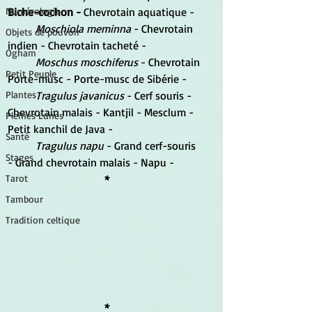
Biche-cochon - 
Chevrotain aquatique -
Numérologie
Moschiola meminna 
- Chevrotain 
Objets de pouvoir
indien - Chevrotain tacheté -
Ogham
Moschus moschiferus 
- Chevrotain 
Petit Peuple
Porte-musc - Porte-musc de Sibérie -
Tragulus javanicus 
- Cerf souris - 
Plantes
Chevrotain malais - Kantjil - Mesclum - 
Pleines Lunes
Petit kanchil de Java - 
Santé
Tragulus napu
 - Grand cerf-souris 
Stages
- Grand
chevrotain malais - Napu -
*
Tarot
Tambour
Tradition celtique
*