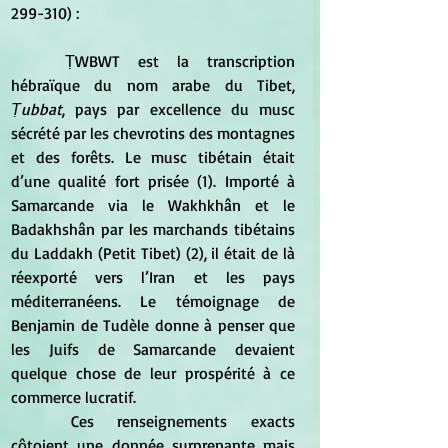
299-310) : 
	ṬWBWT est la transcription 
hébraïque du nom arabe du Tibet, 
Ṭubbat
, pays par excellence du musc 
sécrété par les chevrotins des montagnes 
et des forêts. Le musc tibétain était 
d’une qualité fort prisée (1). Importé à 
Samarcande via le Wakhkhân et le 
Badakhshân par les marchands tibétains 
du Laddakh (Petit Tibet) (2), il était de là 
réexporté vers l’Iran et les pays 
méditerranéens. Le témoignage de 
Benjamin de Tudèle donne à penser que 
les Juifs de Samarcande devaient 
quelque chose de leur prospérité à ce 
commerce lucratif.
	Ces renseignements exacts 
côtoient une donnée surprenante mais 