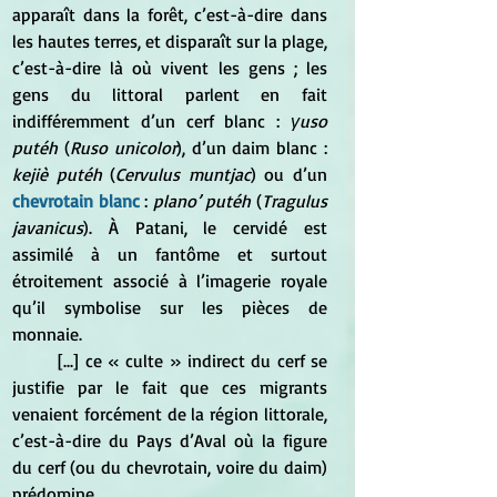
apparaît dans la forêt, c’est-à-dire dans 
les hautes terres, et disparaît sur la plage, 
c’est-à-dire là où vivent les gens ; les 
gens du littoral parlent en fait 
indifféremment d’un cerf blanc : 
γuso 
putéh
 (
Ruso unicolor
), d’un daim blanc : 
kejiè putéh
 (
Cervulus muntjac
) ou d’un 
chevrotain blanc
 : 
plano’ putéh
 (
Tragulus 
javanicus
). À Patani, le cervidé est 
assimilé à un fantôme et surtout 
étroitement associé à l’imagerie royale 
qu’il symbolise sur les pièces de 
monnaie.
	[...] ce « culte » indirect du cerf se 
justifie par le fait que ces migrants 
venaient forcément de la région littorale, 
c’est-à-dire du Pays d’Aval où la figure 
du cerf (ou du chevrotain, voire du daim) 
prédomine.