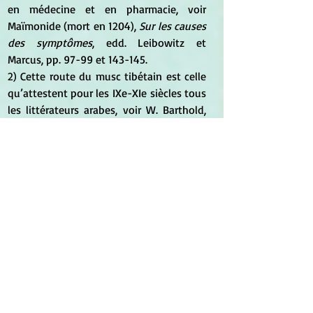
en médecine et en pharmacie, voir 
Maïmonide (mort en 1204), 
Sur les causes 
des symptômes
, edd. Leibowitz et 
Marcus, pp. 97-99 et 143-145.
2) Cette route du musc tibétain est celle 
qu’attestent pour les IXe-XIe siècles tous 
les littérateurs arabes, voir W. Barthold, 
Turkestan down to the Mongol Invasion 
3
, Londres, 1968, pp. 65-66 et surtout C. I. 
Becwith, « Tibet and Early Medieval 
Florissance 
in Eurasia. A Preliminary Note 
of the Economic History of the Tibetan 
Empire », 
Central Asiatic Journal
, 21 
(1977), pp. 100-101. [...]
*