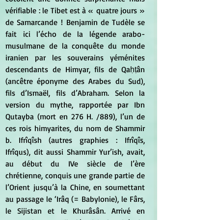
vérifiable : le Tibet est à « quatre jours » 
de Samarcande ! Benjamin de Tudèle se 
fait ici l’écho de la légende arabo-
musulmane de la conquête du monde 
iranien par les souverains yéménites 
descendants de Himyar, fils de Qaḥṭân 
(ancêtre éponyme des Arabes du Sud), 
fils d’Ismaël, fils d’Abraham. Selon la 
version du mythe, rapportée par Ibn 
Qutayba (mort en 276 H. /889), l’un de 
ces rois himyarites, du nom de Shammir 
b. Ifrîqîsh (autres graphies : Ifrîqîs, 
Ifrîqus), dit aussi Shammir Yur’ish, avait, 
au début du IVe siècle de l’ère 
chrétienne, conquis une grande partie de 
l’Orient jusqu’à la Chine, en soumettant 
au passage le ‘Irâq (= Babylonie), le Fârs, 
le Sijistan et le Khurâsân. Arrivé en 