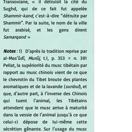
Transoxiane, « il détruisit la cité du 
Sughd, qui de ce fait fut appelée 
Shammir-kand, 
c’est-à-dire “détruite par 
Shammir”. Par la suite, le nom de la ville 
fut arabisé, et les gens dirent 
Samarqand
 »
Notes
 : 1)  D’après la tradition reprise par 
al-Mas’ûdî, 
Murûj
, t.1, p. 353 = n. 391 
Pellat, la supériorité du musc tibétain par 
rapport au musc chinois vient de ce que 
le chevrotin du Tibet broute des plantes 
aromatiques et de la lavande (
sunbul
), et 
que, d’autre part, à l’inverse des Chinois 
qui tuent l’animal, les Tibétains 
attendent que le musc arrive à maturité 
dans la vessie de l’animal jusqu’à ce que 
celui-ci dépose de lui-même cette 
sécrétion gênante. Sur l’usage du musc 