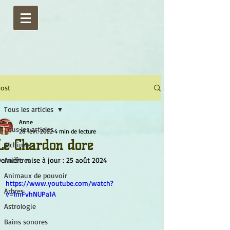
ost
Tous les articles
Anne
Tous les articles
28 févr. 2022
4 min de lecture
Le Chardon doré
Alchimie
ernière mise à jour :
Ancêtres
25 août 2024
Animaux de pouvoir
https://www.youtube.com/watch?
Arbres
v=lmFvhNUPa1A
Astrologie
Bains sonores