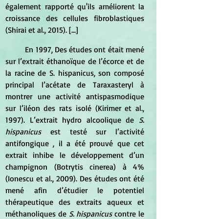
également rapporté qu'ils améliorent la 
croissance des cellules fibroblastiques 
(Shirai et al., 2015). [...]
	En 1997, Des études ont était mené 
sur l’extrait éthanoïque de l’écorce et de 
la racine de S. hispanicus, son composé 
principal l’acétate de Taraxasteryl à 
montrer une activité antispasmodique 
sur l’iléon des rats isolé (Kirimer et al., 
1997). L’extrait hydro alcoolique de 
S. 
hispanicus
 est testé sur l’activité 
antifongique , il a été prouvé que cet 
extrait inhibe le développement d’un 
champignon (Botrytis cinerea) à 4% 
(Ionescu et al., 2009). Des études ont été 
mené afin d’étudier le potentiel 
thérapeutique des extraits aqueux et 
méthanoliques de 
S. hispanicus 
contre le 