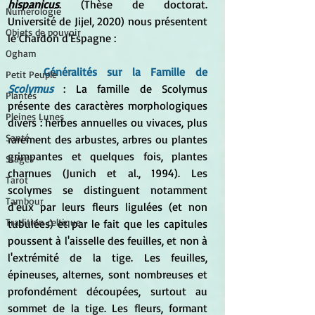
hispanicus
. (Thèse de doctorat. 
Numérologie
Université de Jijel, 2020) nous présentent 
Objets de pouvoir
le Chardon d'Espagne :
Ogham
Généralités sur la Famille de 
Petit Peuple
Scolymus
: La famille de Scolymus 
Plantes
présente des caractères morphologiques 
Pleines Lunes
divers : herbes annuelles ou vivaces, plus 
Santé
rarement des arbustes, arbres ou plantes 
grimpantes et quelques fois, plantes 
Stages
charnues (Junich et al., 1994). Les 
Tarot
scolymes se distinguent notamment 
Tambour
d'eux par leurs fleurs ligulées (et non 
Tradition celtique
tubulées) et par le fait que les capitules 
poussent à l'aisselle des feuilles, et non à 
l'extrémité de la tige. Les feuilles, 
épineuses, alternes, sont nombreuses et 
profondément découpées, surtout au 
sommet de la tige. Les fleurs, formant 