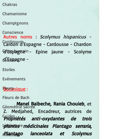
Chakras
Chamanisme
Champignons
Conscience
Autres noms
 : 
Scolymus hispanicus 
- 
Continuum
Cardon d'Espagne - Cardousse - Chardon 
Corps humain
d'Espagne - Epine jaune - Scolyme 
d'Espagne - 
Couleurs
Etoiles
Evénements
Fleurs
Botanique
 :
Fleurs de Bach
Manel Baibeche, Rania Chouieb
, et 
Géométrie sacrée
Z. Medjahed, Encadreur, autrices de 
Guides
Propriétés anti-oxydantes de trois 
Littérature
plantes médicinales Plantago serraria, 
Plantago lanceolata et Scolymus 
Minéraux