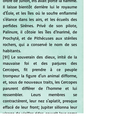
ordre de Junon, Iris avait porté la flamme. 
Il laisse bientôt derrière lui le royaume 
d'Éole, et les îles où le soufre enflammé 
s'élance dans les airs, et les écueils des 
perfides Sirènes. Privé de son pilote, 
Palinure, il côtoie les îles d'Inarimé, de 
Prochyté, et de Pithécuses aux stériles 
rochers, qui a conservé le nom de ses 
habitants.
[91] Le souverain des dieux, irrité de la 
mauvaise foi et des parjures des 
Cercopes, fit prendre à ce peuple 
trompeur la figure d'un animal difforme, 
et, sous de nouveaux traits, les Cercopes 
parurent différer de l'homme et lui 
ressembler. Leurs membres se 
contractèrent, leur nez s'aplatit, presque 
effacé de leur front; Jupiter sillonna leur 
visage de vieilles rides, couvrit leur corps 