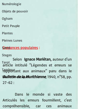
Numérologie
Objets de pouvoir
Ogham
Petit Peuple
Plantes
Pleines Lunes
Croyances populaires
 :
Santé
Stages
Selon  
Ignace Mariétan,
 auteur d'un 
Tarot
article intitulé "Légendes et erreurs se 
Tambour
rapportant aux animaux" paru dans le 
Bulletin de la Murithienne
, 1940, n°58, pp. 
Tradition celtique
27-62 :
Dans le monde si vaste des 
Articulés les erreurs fourmillent, c'est 
compréhensible, car ces animaux 