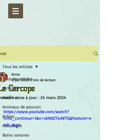
ost
Tous les articles
Anne
Tous les articles
8 juil. 2020
2 min de lecture
Le Cercope
Alchimie
ernière mise à jour :
Ancêtres
24 mars 2024
Animaux de pouvoir
https://www.youtube.com/watch?
Arbres
time_continue=1&v=skWJZTJvW7Q&feature=e
mb_logo
Astrologie
Bains sonores