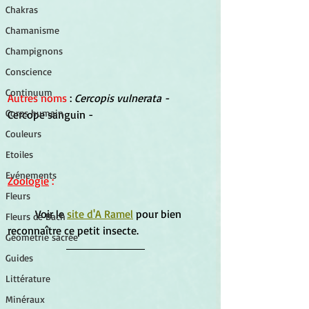
Chakras
Chamanisme
Champignons
Conscience
Continuum
Autres noms
 : 
Cercopis vulnerata - 
Corps humain
Cercope sanguin -
Couleurs
Etoiles
Evénements
Zoologie
 :
Fleurs
Voir le 
site d'A Ramel
 pour bien 
Fleurs de Bach
reconnaître ce petit insecte.
Géométrie sacrée
Guides
Littérature
Minéraux