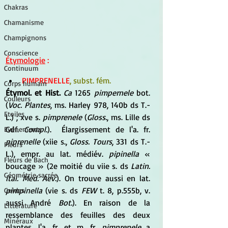
Chakras
Chamanisme
Champignons
Conscience
Étymologie
 :
Continuum
PIMPRENELLE
, subst. fém.
Corps humain
Étymol. et Hist.
Ca
 1265 
pimpernele
 bot. 
Couleurs
(
Voc. Plantes
, ms. Harley 978, 140b ds T.-
Etoiles
L.) ; xve s. 
pimprenele
 (
Gloss.
, ms. Lille ds 
Gdf. 
Compl.
).  Élargissement de l'a. fr. 
Evénements
piprenelle
 (xiie s., 
Gloss. Tours
, 331 ds T.-
Fleurs
L.), empr. au lat. médiév. 
pipinella
 « 
Fleurs de Bach
boucage » (2e moitié du viie s. ds 
Latin. 
Géométrie sacrée
ital. Med. Aev.
). On trouve aussi en lat. 
pimpinella
 (vie s. ds 
FEW
 t. 8, p.555b, v. 
Guides
aussi André 
Bot.
). En raison de la 
Littérature
ressemblance des feuilles des deux 
Minéraux
plantes, l'a. fr. et m. fr. 
pimprenele
 a 