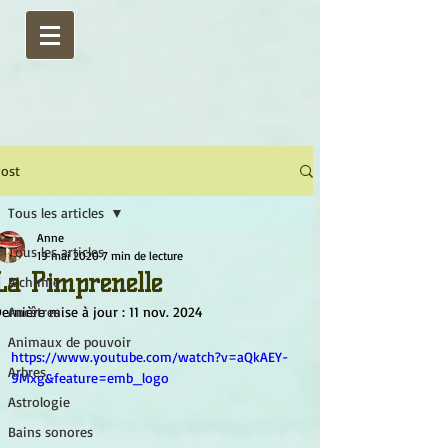
ost
Tous les articles
Anne
Tous les articles
19 mai 2020
7 min de lecture
La Pimprenelle
Alchimie
ernière mise à jour :
Ancêtres
11 nov. 2024
Animaux de pouvoir
https://www.youtube.com/watch?v=aQkAEY-
Arbres
9Mxg&feature=emb_logo
Astrologie
Bains sonores