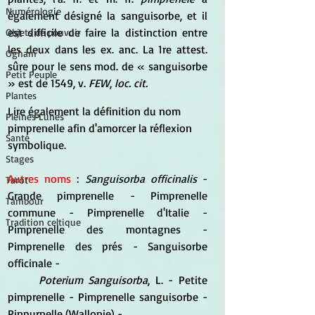
Numérologie
également désigné la sanguisorbe, et il 
est difficile de faire la distinction entre 
Objets de pouvoir
les deux dans les ex. anc. La 1re attest. 
Ogham
sûre pour le sens mod. de « sanguisorbe 
Petit Peuple
» est de 1549, v. 
FEW
, 
loc. cit.
Plantes
Lire également la définition du nom 
Pleines Lunes
pimprenelle afin d'amorcer la réflexion 
Santé
symbolique.
Stages
Autres noms
 : 
Sanguisorba officinalis 
- 
Tarot
Grande pimprenelle - Pimprenelle 
Tambour
commune - Pimprenelle d'Italie - 
Tradition celtique
Pimprenelle des montagnes - 
Pimprenelle des prés - Sanguisorbe 
officinale -
Poterium Sanguisorba
, L. - Petite 
pimprenelle - Pimprenelle sanguisorbe - 
Pinpurnelle (Wallonie) -