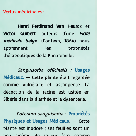
Vertus médicinales
 :
Henri Ferdinand Van Heurck
 et 
Victor Guibert
, auteurs d'une 
Flore 
médicale belge
. (Fonteyn, 1864) nous 
apprennent les propriétés 
thérapeutiques de la Pimprenelle :
Sanguisorba officinalis
 : 
Usages 
Médicaux.
— 
Cette plante était regardée 
comme vulnéraire et astringente. La 
décoction de la racine est usitée en 
Sibérie dans la diarrhée et la dysenterie.
Poterium sanguisorba
 : 
Propriétés 
Physiques et Usages Médicaux
. 
—
Cette 
plante est inodore ; ses 
feuilles sont un 
peu amères, de saveur âcre, comme 