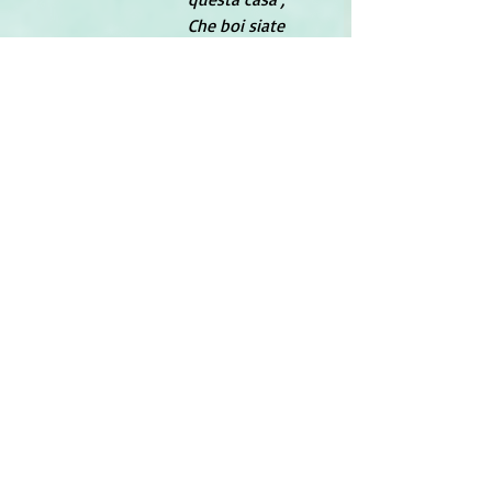
Che boi siate 
bona e astuta, 
Ne so’ certa e 
persuasa ; 
Diu vi dia qui 
bona sorte 
Longa vita e 
santa morte ; 
Ecce ormai la 
vossa rocca 
Cu lu fusu e cu la 
lana ; 
Di accudi tuttu a 
boi tocca,
 Ch’ e’ so becchia 
e pocu sana ; 
Ora entrate e Diu 
ci dia 