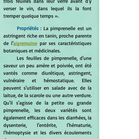
trois feuilles dans leur verre avant d'y 
verser le vin, dans lequel ils la font 
tremper quelque temps ».
Propriétés :
La pimprenelle est un 
astringent riche en tanin, proche parente 
de l'
aigremoine
 par ses caractéristiques 
botaniques et médicinales. 
	Les feuilles de pimprenelle, d'une 
saveur un peu amère et poivrée, ont été 
vantés comme diurétique, astringent, 
vulnéraire et hémostatique. Elles 
peuvent s'utiliser en salade avec de la 
laitue, de la scarole ou une autre verdure. 
Qu'il s'agisse de la petite ou grande 
pimprenelle, les deux variétés sont 
également efficaces dans les diarrhées, la 
dysenterie, l'entérite, l'hématurie, 
l'hémoptysie et les divers écoulements 