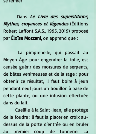
se fermer  
Dans 
Le Livre des superstitions, 
Mythes, croyances et légendes
 (Éditions 
Robert Laffont S.A.S., 1995, 2019) proposé 
par 
Éloïse Mozzani,
 on apprend que :
La pimprenelle, qui passait au 
Moyen Âge pour engendrer la folie, est 
censée guérir des morsures de serpents, 
de bêtes venimeuses et de la rage : pour 
obtenir ce résultat, il faut boire à jeun 
pendant neuf jours un bouillon à base de 
cette plante, ou une infusion effectuée 
dans du lait.
Cueillie à la Saint-Jean, elle protège 
de la foudre : il faut la placer en croix au-
dessus de la porte d'entrée ou en bruler 
au premier coup de tonnerre. La 