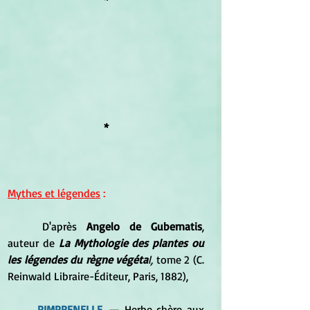
*
Mythes et légendes
 :
	D'après 
Angelo de Gubernatis
, 
auteur de 
La Mythologie des plantes ou 
les légendes du règne végéta
l, 
tome 2 (C. 
Reinwald Libraire-Éditeur, Paris, 1882),
PIMPRENELLE.
 — Herbe chère aux 