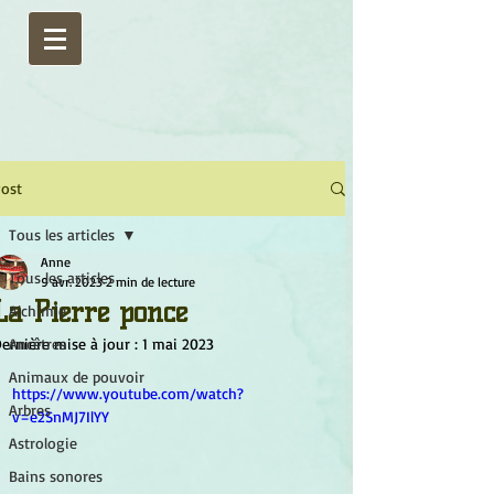
ost
Tous les articles
Anne
Tous les articles
9 avr. 2023
2 min de lecture
La Pierre ponce
Alchimie
ernière mise à jour :
Ancêtres
1 mai 2023
Animaux de pouvoir
https://www.youtube.com/watch?
Arbres
v=e2SnMJ7IlYY
Astrologie
Bains sonores