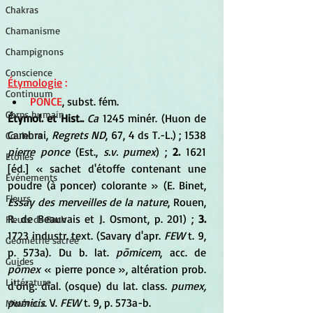
Chakras
Chamanisme
Champignons
Conscience
Étymologie
 :
Continuum
PONCE
, subst. fém.
Corps humain
Étymol. et Hist..
Ca
 1245 minér. (Huon de 
Cambrai, 
Regrets ND
, 67, 4 ds T.-L.) ; 1538 
Couleurs
pierre ponce
 (Est., 
s.v. pumex
) ; 
2.
 1621 
Etoiles
[éd.] « sachet d'étoffe contenant une 
Evénements
poudre (à poncer) colorante » (E. Binet, 
Fleurs
Essay des merveilles de la nature
, Rouen, 
R. de Beauvais et J. Osmont, p. 201) ; 
3.
Fleurs de Bach
1723 industr. text. (Savary d'apr. 
FEW
 t. 9, 
Géométrie sacrée
p. 573a). Du b. lat. 
pōmicem
, acc. de 
Guides
pōmex
 « pierre ponce », altération prob. 
Littérature
d'orig. dial. (osque) du lat. class. 
pumex, 
pumicis
. V. 
FEW
 t. 9, p. 573a-b.
Minéraux