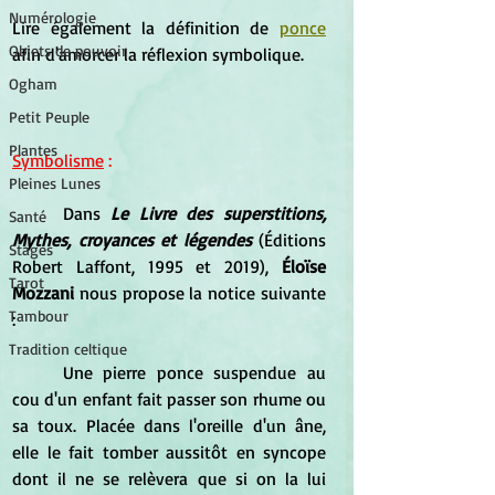
Numérologie
Lire également la définition de 
ponce
Objets de pouvoir
afin d'amorcer la réflexion symbolique.
Ogham
Petit Peuple
Plantes
Symbolisme
:
Pleines Lunes
	Dans 
Le Livre des superstitions, 
Santé
Mythes, croyances et légendes
 (Éditions 
Stages
Robert Laffont, 1995 et 2019), 
Éloïse 
Tarot
Mozzani 
nous propose la notice suivante 
Tambour
:
Tradition celtique
	Une pierre ponce suspendue au 
cou d'un enfant fait passer son rhume ou 
sa toux. Placée dans l'oreille d'un âne, 
elle le fait tomber aussitôt en syncope 
dont il ne se relèvera que si on la lui 