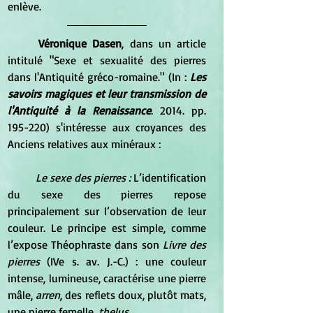
enlève.
Véronique Dasen
, dans un article 
intitulé "Sexe et sexualité des pierres 
dans l'Antiquité gréco-romaine." (In : 
Les 
savoirs magiques et leur transmission de 
l'Antiquité à la Renaissance
. 2014. pp. 
195-220) s'intéresse aux croyances des 
Anciens relatives aux minéraux : 
Le sexe des pierres :
 L’identification 
du sexe des pierres repose 
principalement sur l’observation de leur 
couleur. Le principe est simple, comme 
l’expose Théophraste dans son 
Livre des 
pierres
 (IVe s. av. J.-C.) : une couleur 
intense, lumineuse, caractérise une pierre 
mâle,
 arren
, des reflets doux, plutôt mats, 
une pierre femelle, 
thelus
.