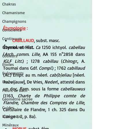
Chakras
Chamanisme
Champignons
Étymologie
 :
Conscience
Continuum
CABILLAUD
, subst. masc.
Étymol. et Hist. 
Ca
 1250 ichtyol. 
cabellau
Corps humain
(
Arch. comm. Lille,
 AA 155 n°2858 dans 
Couleurs
IGLF Litt.
) ; 1278 
cabillau
 (
Chirogr., 
A. 
Etoiles
Tournai dans Gdf. 
Compl.
) ; 1762 
cabillaud
Evénements
(
Ac.
) Empr. au m. néerl.
 cab(b)eliau
 [néerl. 
kabeljauw
], De Vries, 
Nederl.,
 attesté dans 
Fleurs
un doc. flam. sous la forme 
cabellauwus
Fleurs de Bach
(1163, 
Charte de Philippe comte de 
Géométrie sacrée
Flandre, Chambre des Comptes de Lille,
Guides
Cartulaire de Flandre, 1 ch. 325 dans Du 
Cange t. 2, p. 8a).
Littérature
Minéraux
MORUE
, subst. fém.