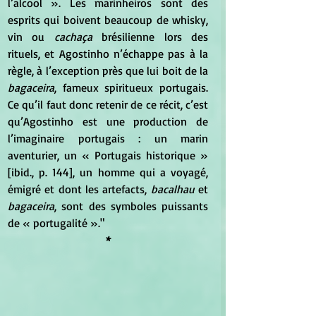
l’alcool ». Les marinheiros sont des 
esprits qui boivent beaucoup de whisky, 
vin ou
 cachaça 
brésilienne lors des 
rituels, et Agostinho n’échappe pas à la 
règle, à l’exception près que lui boit de la
bagaceira
, fameux spiritueux portugais. 
Ce qu’il faut donc retenir de ce récit, c’est 
qu’Agostinho est une production de 
l’imaginaire portugais : un marin 
aventurier, un « Portugais historique » 
[ibid., p. 144], un homme qui a voyagé, 
émigré et dont les artefacts,
 bacalhau 
et 
bagaceira
, sont des symboles puissants 
de « portugalité »."
*