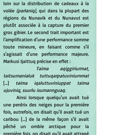
loin sur la distribution de cadeaux à la 
volée 
(parlaniq), 
qui dans la plupart des 
régions du Nunavik et du Nunavut est 
plutôt associée à la capture du premier 
gros gibier. Le second trait important est 
l'amplification d'une performance somme 
toute mineure, en faisant comme s'il 
s'agissait d'une performance majeure. 
Markusi Ijaittuq précise en effet :
Taima aqiggiriurmat, 
taitsumanialuk tuttuqarpatuviniummat
[...] 
taima iqaluttuviniuppat taima 
ujuviniq, suurlu isumannguaq.
	Ainsi lorsque quelqu'un avait tué 
une perdrix des neiges pour la première 
fois, autrefois, on disait qu'il avait tué un 
caribou [...] de la même façon s'il avait 
pêché un omble arctique pour la 
première fois, on disait qu'il avait attrapé 