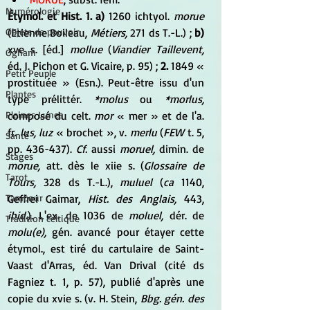
Numérologie
Étymol. et Hist. 1. a)
 1260 ichtyol. 
morue
Objets de pouvoir
(Etienne Boileau, 
Métiers,
 271 ds T.-L.) ; 
b)
xve s. [éd.] 
mollue
 (
Viandier Taillevent,
Ogham
éd. J. Pichon et G. Vicaire, p. 95) ; 
2.
 1849 « 
Petit Peuple
prostituée » (Esn.). Peut-être issu d'un 
Plantes
type prélittér. 
*molus
 ou 
*morlus,
Pleines Lunes
composé du celt. 
mor
 « mer » et de l'a. 
fr. 
lus, luz
 « brochet », v. 
merlu
 (
FEW
 t. 5, 
Santé
pp. 436-437). 
Cf.
 aussi 
moruel,
 dimin. de 
Stages
morue,
 att. dès le xiie s. (
Glossaire de 
Tarot
Tours,
 328 ds T.-L.), 
muluel
 (
ca
 1140, 
Tambour
Geffrei Gaimar, 
Hist. des Anglais,
 443, 
ibid.
). L'ex. de 1036 de 
moluel,
 dér. de 
Tradition celtique
molu(e),
 gén. avancé pour étayer cette 
étymol., est tiré du cartulaire de Saint-
Vaast d'Arras, éd. Van Drival (cité ds 
Fagniez t. 1, p. 57), publié d'après une 
copie du xvie s. (v. H. Stein, 
Bbg. gén. des 