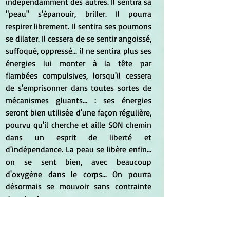
indépendamment des autres. Il sentira sa 
"peau" s'épanouir, briller. Il pourra 
respirer librement. Il sentira ses poumons 
se dilater. Il cessera de se sentir angoissé, 
suffoqué, oppressé... il ne sentira plus ses 
énergies lui monter à la tête par 
flambées compulsives, lorsqu'il cessera 
de s'emprisonner dans toutes sortes de 
mécanismes gluants... : ses énergies 
seront bien utilisée d'une façon régulière, 
pourvu qu'il cherche et aille SON chemin 
dans un esprit de liberté et 
d'indépendance. La peau se libère enfin... 
on se sent bien, avec beaucoup 
d'oxygène dans le corps... On pourra 
désormais se mouvoir sans contrainte 
dans la vie.
	Le Cabillaud est par nature calme, 
réfléchi, sûr de lui. Il prend le temps de 