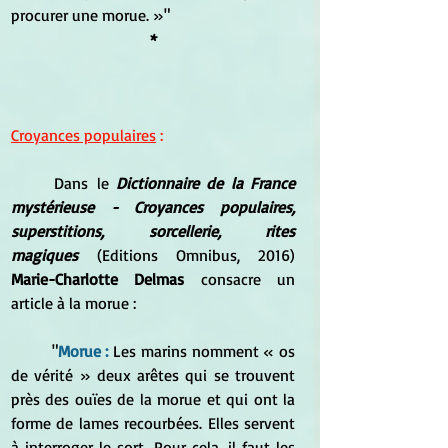
procurer une morue. »"
*
Croyances populaires
 :
Dans le 
Dictionnaire de la France 
mystérieuse - Croyances populaires, 
superstitions, sorcellerie, rites 
magiques
 (Editions Omnibus, 2016) 
Marie-Charlotte Delmas 
consacre un 
article à la morue :
	"
Morue : 
Les marins nomment « os 
de vérité » deux arêtes qui se trouvent 
près des ouïes de la morue et qui ont la 
forme de lames recourbées. Elles servent 
à interroger le sort. Pour cela, il faut les 