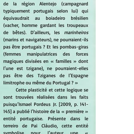
de la région Alentejo (campagnard 
typiquement portugais selon lui) qui 
équivaudrait au boiadeiro brésilien 
(vacher, homme gardant les troupeaux 
de bêtes). D’ailleurs, les 
marinheiros
(marins et navigateurs), ne pourraient-ils 
pas être portugais ? Et les pombas-giras 
(femmes manipulatrices des forces 
magiques divisées en « familles » dont 
l’une est tzigane), ne pourraient-elles 
pas être des Tziganes de l’Espagne 
limitrophe ou même du Portugal ? » 
	Cette plasticité et cette logique se 
sont trouvées réalisées dans les faits 
puisqu’Ismael Pordeus Jr. [2009, p. 141-
145] a publié l’histoire de la « première » 
entité portugaise. Présente dans le 
terreiro de Pai Cláudio, cette entité 
symbolise pour l’auteur une « 