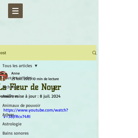
ost
Tous les articles
Anne
Tous les articles
25 févr. 2023
10 min de lecture
La Fleur de Noyer
Alchimie
ernière mise à jour :
Ancêtres
8 juil. 2024
Animaux de pouvoir
https://www.youtube.com/watch?
Arbres
v=38JfRcv74RI
Astrologie
Bains sonores