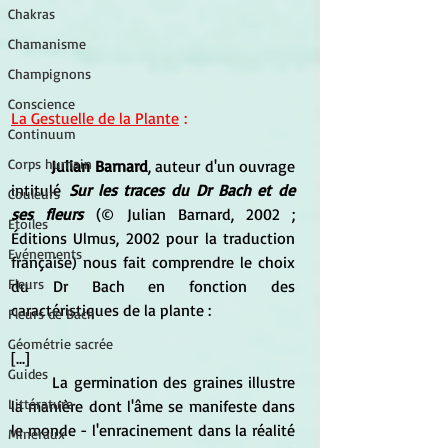
Chakras
Chamanisme
Champignons
Conscience
La Gestuelle de la Plante
 :
Continuum
Corps humain
Julian Barnard
, auteur d'un ouvrage 
intitulé
Sur les traces du Dr Bach et de 
Couleurs
ses fleurs
(© Julian Barnard, 2002 ; 
Etoiles
Éditions Ulmus, 2002 pour la traduction 
Evénements
française) nous fait comprendre le choix 
Fleurs
du Dr Bach en fonction des 
caractéristiques de la plante :
Fleurs de Bach
Géométrie sacrée
[...]
Guides
	La germination des graines illustre 
Littérature
la manière dont l'âme se manifeste dans 
le monde - l'enracinement dans la réalité 
Minéraux