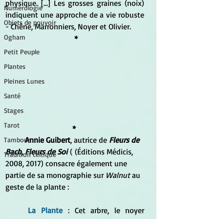
physique. [...] Les grosses graines (noix) 
Numérologie
indiquent une approche de a vie robuste 
Objets de pouvoir
- Chêne, Marronniers, Noyer et Olivier. 
Ogham
 *
Petit Peuple
Plantes
Pleines Lunes
Santé
Stages
Tarot
* 
	Annie Guibert
, autrice de 
Fleurs de 
Tambour
Bach, Fleurs de Soi
 ( (Éditions Médicis, 
Tradition celtique
2008, 2017) consacre également une 
partie de sa monographie sur 
Walnut 
au 
geste de la plante :
	La Plante
 : Cet arbre, le noyer 