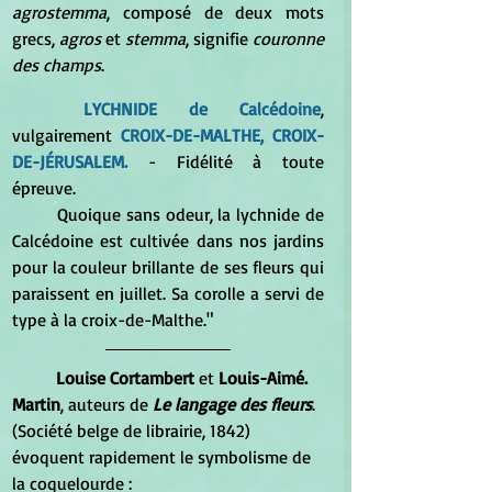
agrostemma
, composé de deux mots 
grecs, 
agros 
et 
stemma
, signifie 
couronne 
des champs
.
LYCHNIDE de Calcédoine
, 
vulgairement 
CROIX-DE-MALTHE, CROIX-
DE-JÉRUSALEM.
 - Fidélité à toute 
épreuve. 		
	Quoique sans odeur, la lychnide de 
Calcédoine est cultivée dans nos jardins 
pour la couleur brillante de ses fleurs qui 
paraissent en juillet. Sa corolle a servi de 
type à la croix-de-Malthe."
Louise Cortambert
 et 
Louis-Aimé. 
Martin
, auteurs de 
Le langage des fleurs
. 
(Société belge de librairie, 1842) 
évoquent rapidement le symbolisme de 
la coquelourde :