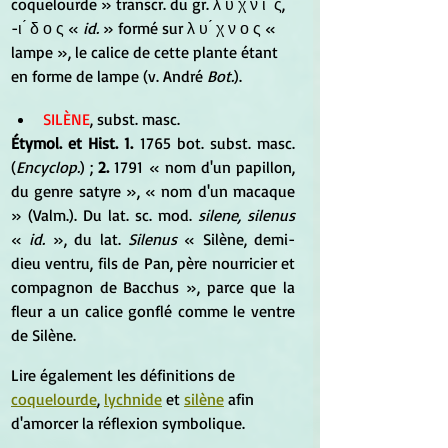
coquelourde » transcr. du gr. λ υ χ ν ι ́ ς, 
-ι ́ δ ο ς « 
id. 
» formé sur λ υ ́ χ ν ο ς « 
lampe », le calice de cette plante étant 
en forme de lampe (v. André 
Bot.
).
SILÈNE
, subst. masc.
Étymol. et Hist. 1.
 1765 bot. subst. masc. 
(
Encyclop.
) ; 
2.
 1791 « nom d'un papillon, 
du genre satyre », « nom d'un macaque 
» (Valm.). Du lat. sc. mod. 
silene, silenus
« 
id.
 », du lat. 
Silenus
 « Silène, demi-
dieu ventru, fils de Pan, père nourricier et 
compagnon de Bacchus », parce que la 
fleur a un calice gonflé comme le ventre 
de Silène.
Lire également les définitions de 
coquelourde
, 
lychnide
 et 
silène
 afin 
d'amorcer la réflexion symbolique.