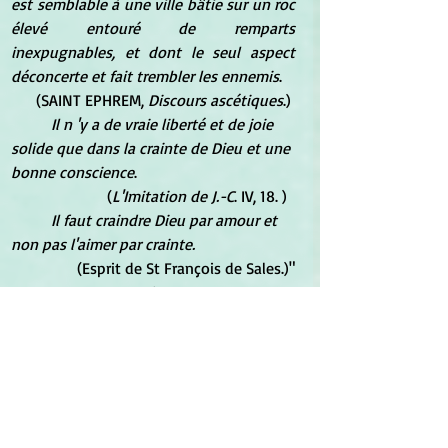
est semblable à une ville bâtie sur un roc 
élevé entouré de remparts 
inexpugnables, et dont le seul aspect 
déconcerte et fait trembler les ennemis
. 
 (SAINT EPHREM,
 Discours ascétiques
.) 
Il n 'y a de vraie liberté et de joie 
solide que dans la crainte de Dieu et une 
bonne conscience
. 
(
L'Imitation de J.-C
. IV, 18. )  
Il faut craindre Dieu par amour et 
non pas l'aimer par crainte.
(Esprit de St François de Sales.)"
*