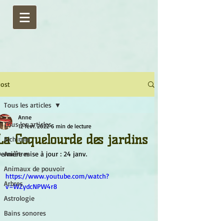
ost
Tous les articles
Anne
Tous les articles
12 févr. 2022
6 min de lecture
La Coquelourde des jardins
Alchimie
ernière mise à jour :
Ancêtres
24 janv.
Animaux de pouvoir
https://www.youtube.com/watch?
Arbres
v=WZydcNPW4r8
Astrologie
Bains sonores