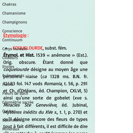
Chakras
Chamanisme
Champignons
Conscience
Étymologie
 :
Continuum
COQUELOURDE
, subst. fém.
Corps humain
Étymol. et Hist.
 1539 « anémone » (Est.). 
Couleurs
Orig. obscure. Étant donné que 
Etoiles
coquelourde
 désigne au moyen âge une 
Evénements
personne niaise (
ca
 1328 ms. B.N. fr. 
12483 fol. 147 vods 
Romania,
 t. 56, p. 291 
Fleurs
et Ch. d'Orléans, éd. Champion, CXLVI, 5) 
Fleurs de Bach
ainsi qu'une sorte de gobelet (xve s. 
Géométrie sacrée
Miracles Ste Geneviève,
 éd. Jubinal, 
Guides
Mystères inédits du XVe s.,
 t. 1, p. 270) et 
qu'il désigne encore des fleurs de types 
Littérature
tout à fait différents, il est difficile de dire 
Minéraux