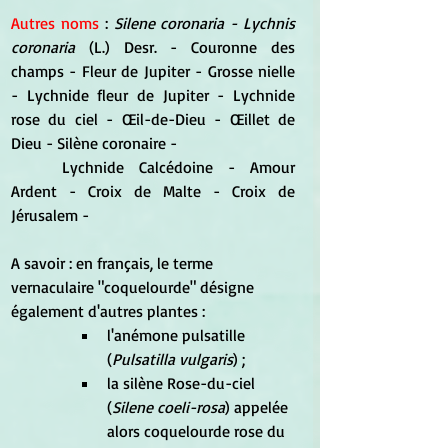
Autres noms
 : 
Silene coronaria - Lychnis 
coronaria
 (L.) Desr. - Couronne des 
champs - Fleur de Jupiter - Grosse nielle 
- Lychnide fleur de Jupiter - Lychnide 
rose du ciel - 
Œil-de-Dieu - Œillet de 
Dieu -
Silène coronaire -
	Lychnide Calcédoine - Amour 
Ardent - Croix de Malte - Croix de 
Jérusalem -
A savoir : en français, le terme 
vernaculaire "coquelourde" désigne 
également d'autres plantes :
l'anémone pulsatille 
(
Pulsatilla vulgaris
) ;
la silène Rose-du-ciel 
(
Silene coeli-rosa
) appelée 
alors coquelourde rose du 