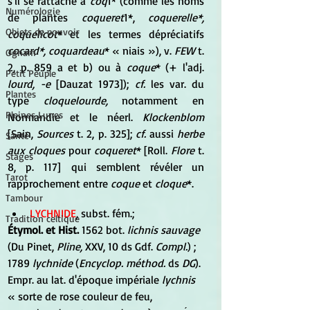
s'il se rattache à 
coq
1* (comme les noms 
Numérologie
de plantes 
coqueret
1*, 
coquerelle*, 
Objets de pouvoir
coquelicot
* et les termes dépréciatifs 
cocard*, coquardeau
* « niais »), v. 
FEW
 t. 
Ogham
2, p. 859 a et b) ou à 
coque
* (+ l'adj. 
Petit Peuple
lourd, -e
 [Dauzat 1973]); 
cf.
 les var. du 
Plantes
type 
cloquelourde,
 notamment en 
Pleines Lunes
Normandie et le néerl. 
Klockenblom
[Sain, 
Sources
 t. 2, p. 325]; 
cf.
 aussi 
herbe 
Santé
aux cloques
 pour 
coqueret
* [Roll. 
Flore
 t. 
Stages
8, p. 117] qui semblent révéler un 
Tarot
rapprochement entre 
coque
 et 
cloque
*.
Tambour
LYCHNIDE
, subst. fém.;
Tradition celtique
Étymol. et Hist.
 1562 bot. 
lichnis sauvage
(Du Pinet, 
Pline,
 XXV, 10 ds Gdf. 
Compl.
) ; 
1789 
lychnide
 (
Encyclop. méthod.
 ds 
DG
). 
Empr. au lat. d'époque impériale
 lychnis
« sorte de rose couleur de feu, 