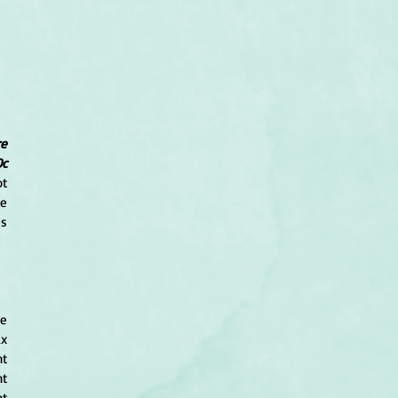
e 
Oc
t 
e 
s 
e 
de tonnerre", nom que le vulgaire donne aux 
t 
t 
t 