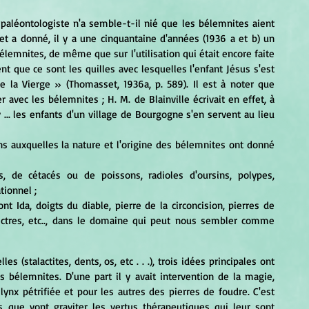
t a donné, il y a une cinquantaine d'années (1936 a et b) un 
lemnites, de même que sur l'utilisation qui était encore faite 
nt que ce sont les quilles avec lesquelles l'enfant Jésus s'est 
 la Vierge » (Thomasset, 1936a, p. 589). Il est à noter que 
r avec les bélemnites ; H. M. de Blainville écrivait en effet, à 
... les enfants d'un village de Bourgogne s'en servent au lieu 
s, de cétacés ou de poissons, radioles d'oursins, polypes, 
tionnel ;
t Ida, doigts du diable, pierre de la circoncision, pierres de 
ectres, etc.., dans le domaine qui peut nous sembler comme 
bélemnites. D'une part il y avait intervention de la magie, 
lynx pétrifiée et pour les autres des pierres de foudre. C'est 
 que vont graviter les vertus thérapeutiques qui leur sont 