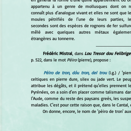
appartenu à un genre de mollusques dont on n
connaît plus d'analogue vivant et elles ne sont que le
moules pétrifiés de l'une de leurs parties, le
secondes sont des espèces de rognons de fer sulfuré
mêlé avec quelques autres métaux également
étrangères au tonnerre.
Frédéric Mistral
, dans 
Lou Tresor dou Felibrige
p. 522, dans le mot 
Pèiro 
(pierre), propose :
	Pèiro de tron, dóu tron, del trou 
(
l.g.) / 'pi
celtiques en pierre dure, silex ou jade vert. Le peup
attribue les dégâts, et il prétend qu'elles prennent l
Pyrénées, on a soin d'en placer comme talismans dans
l'Aude, comme du reste des paysans greés, les suspen
maladies. C'est pour cette raison que, dans le Cantal
On donne, encore, le nom de 'pèiro de tron' aux