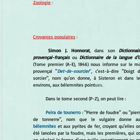
Zoologie
 :
Croyances populaires
 :
Simon J. Honnorat
, dans son
 Dictionnair
provençal-français
 ou
 Dictionnaire de la langue d'
(Tome premier (A-E), 1846) nous informe sur le mo
provençal "
Det-de-sourcier
"
, c'est-à-dire "Doigt d
sorcier", nom qu'on donne, à Sisteron et dans le
environs, aux bélemnites point
ues.
	Dans le tome second (P-Z), on peut lire :
Peira de tounerro
 : "Pierre de foudre" ou "pierr
bélemnites
 et aux pyrites de fer, croyant qu'elles on
été lancées par la foudre, mais les premières, qui on
en général la forme d'une quille appartiennent ou on