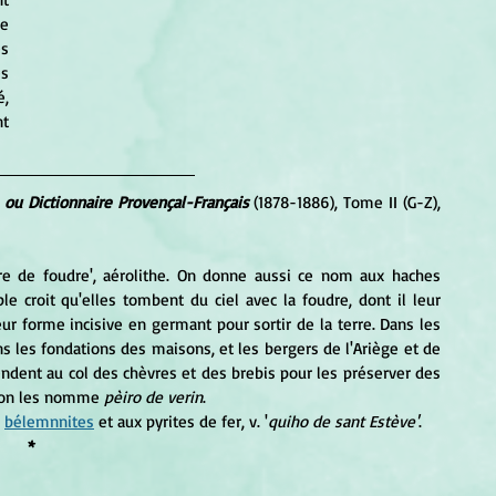
e 
s 
s 
, 
 
 ou Dictionnaire Provençal-Français 
(1878-1886), Tome II (G-Z), 
erre de foudre', aérolithe. On donne aussi ce nom aux haches 
le croit qu'elles tombent du ciel avec la foudre, dont il leur 
eur forme incisive en germant pour sortir de la terre. Dans les 
 les fondations des maisons, et les bergers de l'Ariège et de 
dent au col des chèvres et des brebis pour les préserver des 
, on les nomme 
pèiro de verin
.
 
bélemnnites
 et aux pyrites de fer, v. '
quiho de sant Estève'
.
*