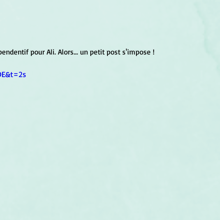
um
Corps humain
Couleurs
Etoiles
Evénements
s
Littérature
Minéraux
Numérologie
ndentif pour Ali. Alors... un petit post s'impose !
DE&t=2s
Pleines Lunes
Santé
Stages
Tarot