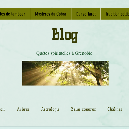
les de tambour
Mystères du Cobra
Danse Tarot
Tradition celti
Blog
Quêtes spirituelles à Grenoble
oir
Arbres
Astrologie
Bains sonores
Chakras