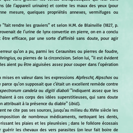
ons (de l'appareil urinaire) et contre les maux des yeux (pour 
bonne mesure, quelques propriétés annexes, vermifuges ou 
rovenait de l'urine de lynx convertie en pierre, on en a conclu 
être efficace, par une sorte d'affinité sans doute, pour agir 
phringius
, ou pierres de la circoncision. Selon lui, "il est évident 
es aient pu être aiguisées assez pour couper dans l'opération 
n mises en valeur dans les expressions 
Alpfescht, Alpschos
 ou 
e parce qu'on supposait que c'était un excellent remède contre 
spectrorum candela 
ou 
digiti diaboli
 "indiquent assez que les 
haient à ces corps des idées superstitieuses, qui sans doute 
n attribuait à la présence du diable" (
ibid.
). 
omposition de nombreux médicaments, nettoyant les dents, 
ssant les plaies et les pleurésies ; dans le folklore écossais 
 guérir les chevaux des vers parasites (on leur fait boire de 