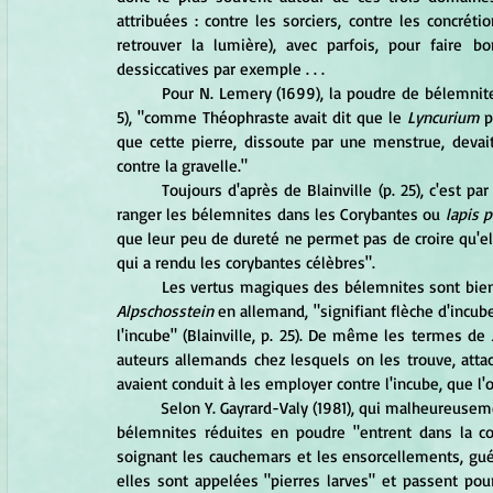
attribuées : contre les sorciers, contre les concréti
retrouver la lumière), avec parfois, pour faire 
dessiccatives par exemple . . .
	Pour N. Lemery (1699), la poudre de bélemnite "fait rendre les graviers" et selon H.M. de Blainville (1827, p. 
5), "comme Théophraste avait dit que le
 Lyncurium 
p
que cette pierre, dissoute par une menstrue, devait 
contre la gravelle."
	Toujours d'après de Blainville (p. 25), c'est par erreur qu'on a pu, parmi les Ceraunites ou pierres de foudre, 
ranger les bélemnites dans les Corybantes ou 
lapis 
que leur peu de dureté ne permet pas de croire qu'ell
qui a rendu les corybantes célèbres". 
	Les vertus magiques des bélemnites sont bie
Alpschosstein
 en allemand, "signifiant flèche d'incub
l'incube" (Blainville, p. 25). De même les termes de
 
auteurs allemands chez lesquels on les trouve, attac
avaient conduit à les employer contre l'incube, que l'o
	Selon Y. Gayrard-Valy (1981), qui malheureusement ne cite pas ses sources, jusqu'au milieu du XVIIe siècle les 
bélemnites réduites en poudre "entrent dans la c
soignant les cauchemars et les ensorcellements, guéri
elles sont appelées "pierres larves" et passent pour