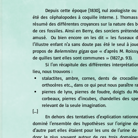
	Depuis cette époque [1830], nul zoologiste ou paléontologiste n'a semble-t-il nié que les bélemnites aient  
été des céphalopodes à coquille interne. J. Thomasse
résumé des différentes croyances sur la nature des bé
de ces fossiles. Ainsi en Berry, des sorciers prétende
amusé.  Ou bien encore on les dit « les fuseaux de
l'illustre enfant n'a sans doute pas été le seul à joue
propos de 
Belemnites gigas
 que « d'après M. Roissy 
de quilles tant elles sont communes » (1827,p. 93).
	Si l'on récapitule des différentes interprétations auxquelles la nature et l'origine des bélemnites ont donné 
lieu, nous trouvons :
stalactites, ambre, cornes, dents de crocodile
orthocères etc.., dans ce qui peut nous paraître ra
pierres de lynx, pierres de foudre, doigts du Mon
corbeaux, pierres d'incubes, chandelles des sp
relevant de la seule imagination.
[...]
	En dehors des tentatives d'explication rationnelles (stalactites, dents, os, etc . . .), trois idées principales ont 
dominé l'ensemble des hypothèses sur l'origine des 
d'autre part elles étaient pour les uns de l'urine de 
donc le plus souvent autour de ces trois domaines