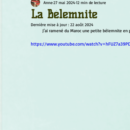
Anne
27 mai 2024
12 min de lecture
Chamanisme
Champignons
Conscience
Continu
La Bélemnite
Dernière mise à jour :
22 août 2024
Fleurs
Fleurs de Bach
Géométrie sacrée
Guide
	J'ai ramené du Maroc une petite bélemnite en pe
https://www.youtube.com/watch?v=hFUZ7a39P
Objets de pouvoir
Ogham
Petit Peuple
Plantes