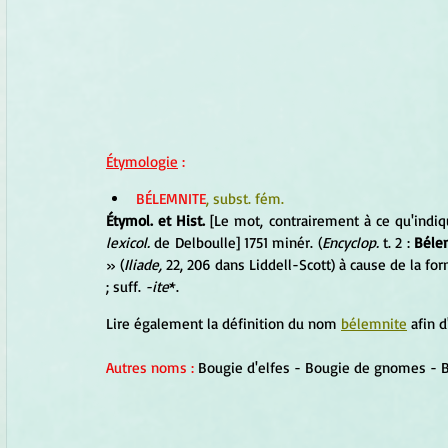
Étymologie
 :
BÉLEMNITE
, subst. fém.
Étymol. et Hist.
 [Le mot, contrairement à ce qu'indiq
lexicol.
 de Delboulle] 1751 minér. (
Encyclop.
 t. 2 : 
Béle
» (
Iliade,
 22, 206 dans Liddell-Scott) à cause de la fo
; suff. 
-ite
*.
Lire également la définition du nom 
bélemnite
 afin 
Autres noms :
 Bougie d'elfes - Bougie de gnomes - Bo