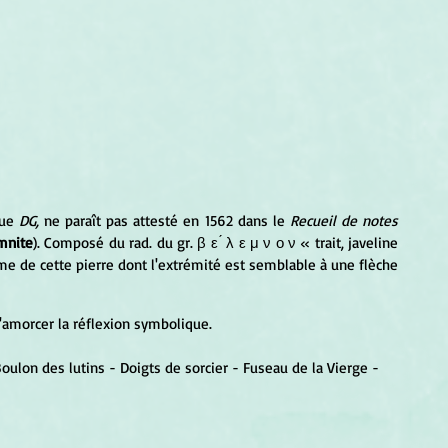
ue 
DG,
 ne paraît pas attesté en 1562 dans le 
Recueil de notes 
mnite
). Composé du rad. du gr. β ε ́ λ ε μ ν ο ν « trait, javeline 
rme de cette pierre dont l'extrémité est semblable à une flèche 
d'amorcer la réflexion symbolique.
ulon des lutins - Doigts de sorcier - Fuseau de la Vierge - 