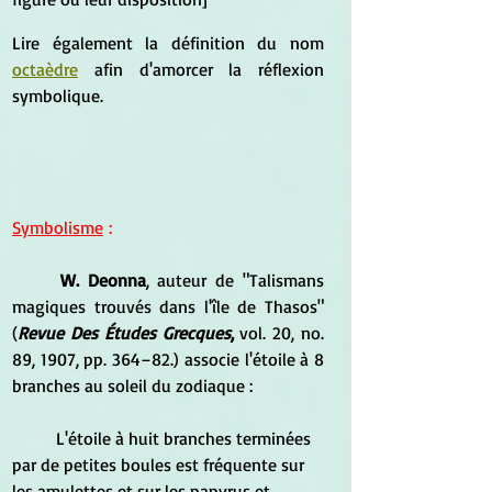
Lire également la définition du nom 
octaèdre
 afin d'amorcer la réflexion 
symbolique.
Symbolisme
 :
W. Deonna
, auteur de "Talismans 
magiques trouvés dans l'île de Thasos" 
(
Revue Des Études Grecques
,
 vol. 20, no. 
89, 1907, pp. 364–82.) associe l'étoile à 8 
branches au soleil du zodiaque :
	L'étoile à huit branches terminées 
par de petites boules est fréquente sur 
les amulettes et sur les papyrus et