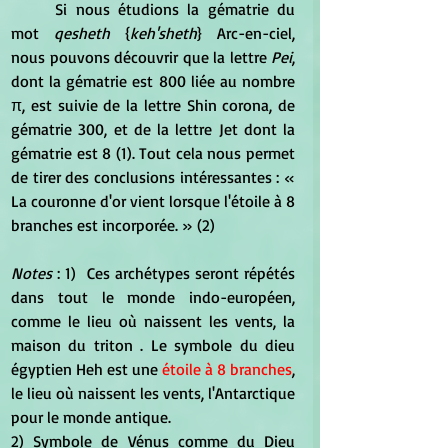
	Si nous étudions la gématrie du 
mot 
qesheth 
{
keh'sheth
} Arc-en-ciel, 
nous pouvons découvrir que la lettre 
Pei
, 
dont la gématrie est 800 liée au nombre 
π, est suivie de la lettre Shin corona, de 
gématrie 300, et de la lettre Jet dont la 
gématrie est 8 (1). Tout cela nous permet 
de tirer des conclusions intéressantes : « 
La couronne d'or vient lorsque l'étoile à 8 
branches est incorporée. » (2)
Notes
 : 1)  Ces archétypes seront répétés 
dans tout le monde indo-européen, 
comme le lieu où naissent les vents, la 
maison du triton . Le symbole du dieu 
égyptien Heh est une 
étoile à 8 branches
, 
le lieu où naissent les vents, l'Antarctique 
pour le monde antique.
2) Symbole de Vénus comme du Dieu 