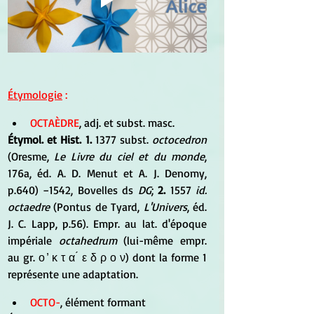
Étymologie
 :
OCTAÈDRE
, adj. et subst. masc.
Étymol. et Hist. 1.
 1377 subst. 
octocedron
(Oresme, 
Le Livre du ciel et du monde
, 
176a, éd. A. D. Menut et A. J. Denomy, 
p.640) −1542, Bovelles ds 
DG
; 
2.
 1557 
id.
octaedre
 (Pontus de Tyard, 
L'Univers
, éd. 
J. C. Lapp, p.56). Empr. au lat. d'époque 
impériale
 octahedrum
 (lui-même empr. 
au gr. ο ̓ κ τ α ́ ε δ ρ ο ν) dont la forme 1 
représente une adaptation.
OCTO-
, élément formant