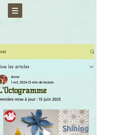
ost
ous les articles
Anne
1 oct. 2024
13 min de lecture
L'Octogramme
ernière mise à jour :
15 juin 2025