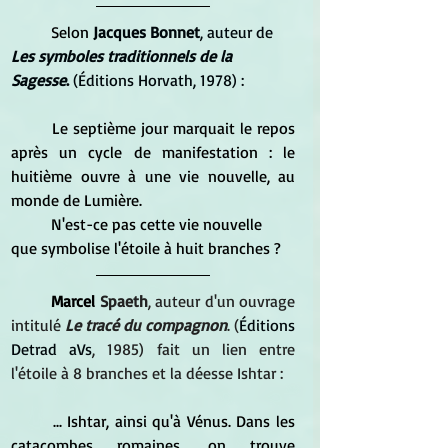
	Selon 
Jacques Bonnet
, auteur de 
Les symboles traditionnels de la 
Sagesse
.
 (
Éditions Horvath
, 1978) :
	Le septième jour marquait le repos 
après un cycle de manifestation : le 
huitième ouvre à une vie nouvelle, au 
monde de Lumière.
	N'est-ce pas cette vie nouvelle 
que symbolise l'étoile à huit branches ?
Marcel 
Spaeth
, auteur d'un ouvrage 
intitulé
Le tracé du compagnon
. (
Éditions
Detrad aVs
, 1985) fait un lien entre 
l'étoile à 8 branches et la déesse Ishtar :
	... Ishtar, ainsi qu'à Vénus. Dans les 
catacombes romaines, on trouve 