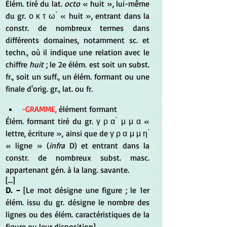
Élém. tiré du lat. 
octo
 « huit », lui-même 
du gr. ο κ τ ω ́ « huit », entrant dans la 
constr. de nombreux termes dans 
différents domaines, notamment sc. et 
techn., où il indique une relation avec le 
chiffre 
huit 
; le 2e élém. est soit un subst. 
fr., soit un suff., un élém. formant ou une 
finale d'orig. gr., lat. ou fr.
-GRAMME,
 élément formant
Élém. formant tiré du gr. γ ρ α ́ μ μ α « 
lettre, écriture », ainsi que de γ ρ α μ μ η ́ 
« ligne » (
infra 
D) et entrant dans la 
constr. de nombreux subst. masc. 
appartenant gén. à la lang. savante.
[...]
D. −
 [Le mot désigne une figure ; le 1er 
élém. issu du gr. désigne le nombre des 
lignes ou des élém. caractéristiques de la 
figure ou leur disposition]