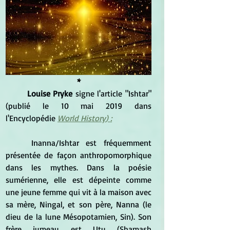
*
Louise Pryke
signe l'article "Ishtar" 
(publié le 10 mai 2019 dans 
l'Encyclopédie 
World History
) :
Inanna/Ishtar est fréquemment 
présentée de façon anthropomorphique 
dans les mythes. Dans la poésie 
sumérienne, elle est dépeinte comme 
une jeune femme qui vit à la maison avec 
sa mère, Ningal, et son père, 
Nanna
 (le 
dieu
 de la lune Mésopotamien, Sin). Son 
frère jumeau est Utu (
Shamash