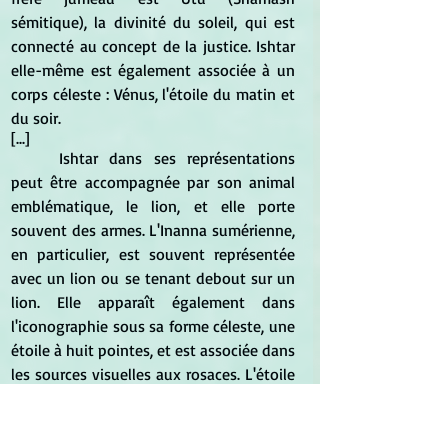
sémitique), la divinité du soleil, qui est 
connecté au concept de la justice. Ishtar 
elle-même est également associée à un 
corps céleste : 
Vénus
, l'étoile du matin et 
du soir.
[...]
Ishtar dans ses représentations 
peut être accompagnée par son animal 
emblématique, le lion, et elle porte 
souvent des armes. L'Inanna sumérienne, 
en particulier, est souvent représentée 
avec un lion ou se tenant debout sur un 
lion. Elle apparaît également dans 
l'iconographie sous sa forme céleste, une 
étoile à huit pointes, et est associée dans 
les sources visuelles aux rosaces. L'étoile 
d'Ishtar est souvent dépeinte aux côtés 
d'un disque solaire et d'un symbole sous 
forme de croissant de lune, représentant 