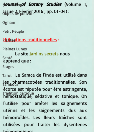
Journal of Botany Studies
 (Volume 1, 
Numérologie
Issue 2, Février 2016 ; pp. 01-04) : 
Objets de pouvoir
Ogham
Petit Peuple
Utilisations traditionnelles
 :
Plantes
Pleines Lunes
	Le site 
Jardins secrets
 nous 
Santé
apprend que :
Stages
	Le Saraca de l'Inde est utilisé dans 
Tarot
les pharmacopées traditionnelles. Son 
Tambour
écorce est réputée pour être astringente, 
Tradition celtique
hémostatique, sédative et tonique. On 
l'utilise pour arrêter les saignements 
utérins et les saignements dus aux 
hémorroïdes. Les fleurs fraîches sont 
utilisées pour traiter les dysenteries 
hémorragiques.