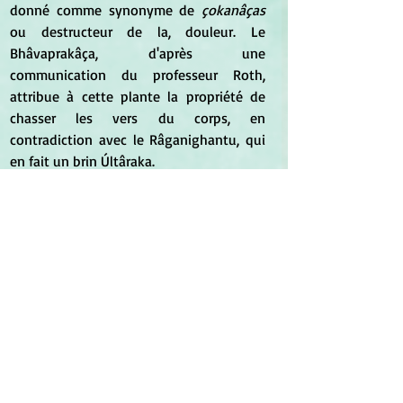
donné comme synonyme de 
çokanâças
ou destructeur de la, douleur. Le 
Bhâvaprakâça, d'après une 
communication du professeur Roth, 
attribue à cette plante la propriété de 
chasser les vers du corps, en 
contradiction avec le Râganighantu, qui 
en fait un brin Últâraka.
*
*
Odon Vallet
, auteur de 
Jésus et 
Bouddha
. (Albin Michel, 2009) nous 