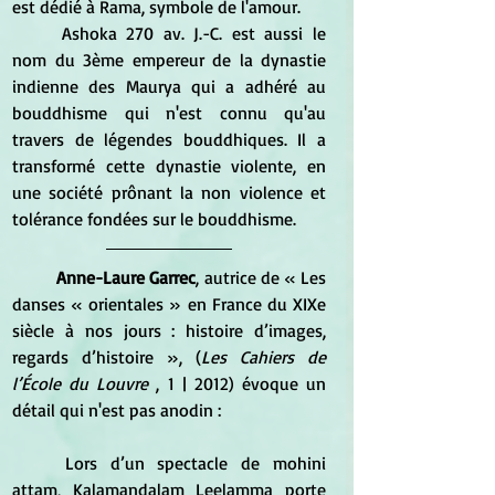
est dédié à Rama, symbole de l'amour. 
	Ashoka 270 av. J.-C. est aussi le 
nom du 3ème empereur de la dynastie 
indienne des Maurya qui a adhéré au 
bouddhisme qui n'est connu qu'au 
travers de légendes bouddhiques. Il a 
transformé cette dynastie violente, en 
une société prônant la non violence et 
tolérance fondées sur le bouddhisme.
Anne-Laure Garrec
, autrice de « Les 
danses « orientales » en France du XIXe 
siècle à nos jours : histoire d’images, 
regards d’histoire », (
Les Cahiers de 
l’École du Louvre
 , 1 | 2012) évoque un 
détail qui n'est pas anodin :
Lors d’un spectacle de mohini 
attam, Kalamandalam Leelamma porte 