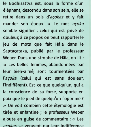
le Bodhisattva est, sous la forme d'un 
éléphant, descendu dans son sein, elle se 
retire dans un bois d'
açokas
 et y fait 
mander son époux. » Le mot 
açoka
semble signifier : celui qui est privé de 
douleur; à ce propos on peut rapporter le 
jeu de mots que fait Hâla dans le 
Saptaçataka, publié par le professeur 
Weber. Dans une strophe de Hâla, on lit : 
« Les belles femmes, abandonnées par 
leur bien-aimé, sont tourmentées par 
l'
açoka
 (celui qui est sans douleur, 
l'indifférent). Est-ce que quelqu'un, qui a 
la conscience de sa force, supporte en 
paix que le pied de quelqu'un l'opprime ? 
» On voit combien cette étymologie est 
tirée et enfantine ; le professeur Weber 
ajoute en guise de commentaire : « Les 
açokas
 se vengent par leur indifférence 