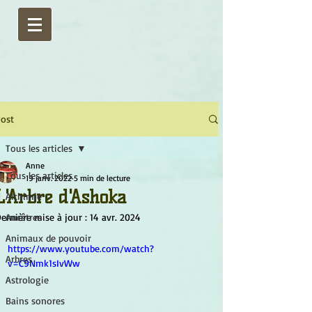
ost
Tous les articles
Anne
Tous les articles
19 janv. 2022
5 min de lecture
L'Arbre d'Ashoka
Alchimie
ernière mise à jour :
Ancêtres
14 avr. 2024
Animaux de pouvoir
https://www.youtube.com/watch?
Arbres
v=C9Nmk1sIvWw
Astrologie
Bains sonores