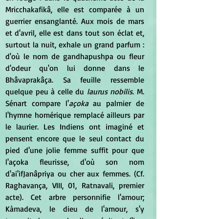
Mricchakafikâ, elle est comparée à un 
guerrier ensanglanté. Aux mois de mars 
et d'avril, elle est dans tout son éclat et, 
surtout la nuit, exhale un grand parfum : 
d'où le nom de gandhapushpa ou fleur 
d'odeur qu'on lui donne dans le 
Bhâvaprakâça. Sa feuille ressemble 
quelque peu à celle du 
laurus nobilis
. M. 
Sénart compare l'
açoka
 au palmier de 
l'hymne homérique remplacé ailleurs par 
le laurier. Les Indiens ont imaginé et 
pensent encore que le seul contact du 
pied d'une jolie femme suffit pour que 
l'açoka fleurisse, d'où son nom 
d'ai'ifJanâpriya ou cher aux femmes. (Cf. 
Raghavança, VIII, 01, Ratnavali, premier 
acte). Cet arbre personnifie l'amour; 
Kàmadeva, le dieu de l'amour, s'y 