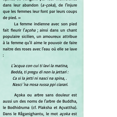
dans leur abandon (
a-çoka
), de l'injure 
que les femmes leur font par leurs coups 
de pied. »
	La femme indienne avec son pied 
fait fleurir l'
açoha
 ; ainsi dans un chant 
populaire sicilien, un amoureux attribue 
à la femme qu'il aime le pouvoir de faire 
naitre des roses avec l'eau où elle se lave 
: 
L'acqua con cui ti lavi la matina, 
Bedda, ti pregu di non la jettari : 
Ca si la jetti ni nasci na spina, . 
Nasci 'na rrosa russa ppi ciarari.
	Açoka ou arbre sans douleur est 
aussi un des noms de l'arbre de Buddha, 
le Bodhidruma (cf. Plaksha et Açvattha). 
Dans le Râganighantu, le mot 
açoka 
est 