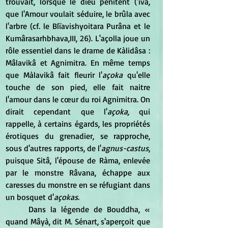
trouvait, lorsque le dieu pénitent ('iva, 
que l'Amour voulait séduire, le brûla avec 
l'arbre (cf. le Blïavishyoitara Purâna et le 
Kumârasarhbhava,III, 26). L'açolla joue un 
rôle essentiel dans le drame de Kàlidâsa : 
Mâlavikâ et Agnimitra. En même temps 
que Màlavikâ fait fleurir l'
açoka 
qu'elle 
touche de son pied, elle fait naitre 
l'amour dans le cœur du roi Agnimitra. On 
dirait cependant que l'
açoka,
 qui 
rappelle, à certains égards, les propriétés 
érotiques du grenadier, se rapproche, 
sous d'autres rapports, de l'
agnus-castus
, 
puisque Sitâ, l'épouse de Ràma, enlevée 
par le monstre Râvana, échappe aux 
caresses du monstre en se réfugiant dans 
un bosquet d'
açokas
.
	Dans la légende de Bouddha, « 
quand Mâyà, dit M. Sénart, s'aperçoit que 