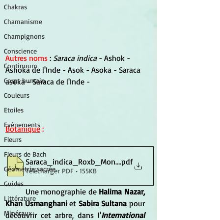
Chakras
Chamanisme
Champignons
Conscience
Autres noms
 : 
Saraca indica
 - Ashok - 
Continuum
Ashoka de l'Inde - Asok - Asoka - Saraca 
Corps humain
asoka - Saraca de l'Inde -
Couleurs
Etoiles
Evénements
Botanique
 :
Fleurs
Fleurs de Bach
Saraca_indica_Roxb_Monograph
.pdf
Géométrie sacrée
Télécharger PDF • 155KB
Guides
	Une monographie de
 Halima Nazar, 
Littérature
Khan Usmanghani
 et 
Sabira Sultana
 pour 
Minéraux
découvrir cet arbre, dans l'
International 