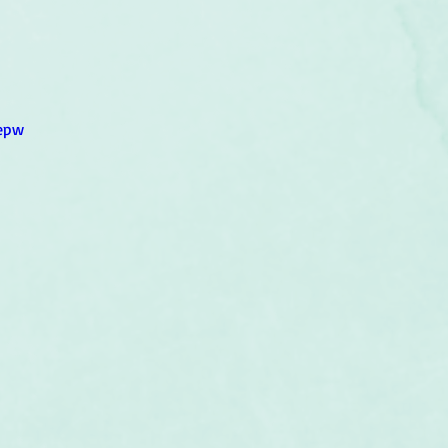
um
Corps humain
Couleurs
Etoiles
Evénements
s
Littérature
Minéraux
Numérologie
epw
Pleines Lunes
Santé
Stages
Tarot