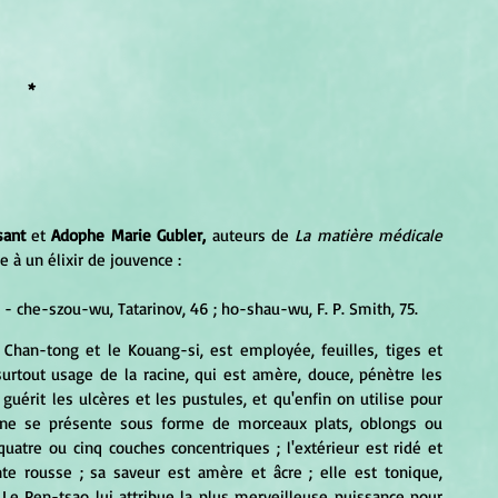
*
sant
 et
 Adophe Marie Gubler,
 auteurs de 
La matière médicale 
e à un élixir de jouvence :
che-szou-wu, Tatarinov, 46 ; ho-shau-wu, F. P. Smith, 75. 
surtout usage de la racine, qui est amère, douce, pénètre les 
 guérit les ulcères et les pustules, et qu'enfin on utilise pour 
cine se présente sous forme de morceaux plats, oblongs ou 
quatre ou cinq couches concentriques ; l'extérieur est ridé et 
nte rousse ; sa saveur est amère et âcre ; elle est tonique, 
. Le Pen-tsao lui attribue la plus merveilleuse puissance pour 