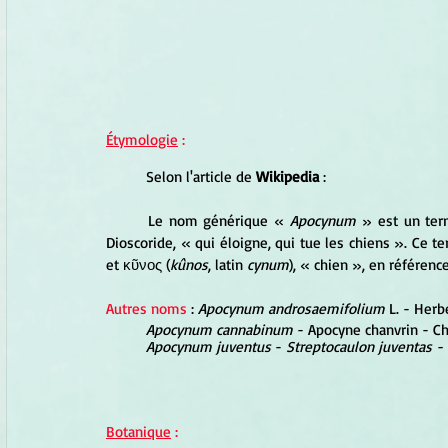
Étymologie
 :
	Selon l'article de
 Wikipedia
 :
	Le nom générique « 
Apocynum
 » est un ter
Dioscoride, « qui éloigne, qui tue les chiens ». Ce 
et κῦνος (
kûnos
, latin 
cynum
), « chien », en référenc
Autres noms
 : 
Apocynum androsaemifolium
 L. - Herb
Apocynum cannabinum
 - Apocyne chanvrin - C
Apocynum juventus
 - 
Streptocaulon juventas -
Botanique
 :