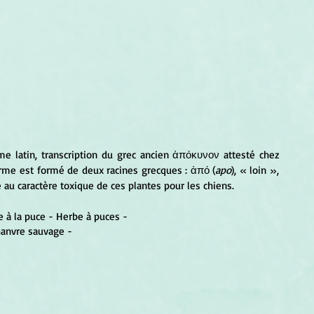
me latin, transcription du grec ancien ἀπόκυνον attesté chez 
terme est formé de deux racines grecques : ἀπό (
apo
), « loin », 
e au caractère toxique de ces plantes pour les chiens.
e à la puce - Herbe à puces -
hanvre sauvage -