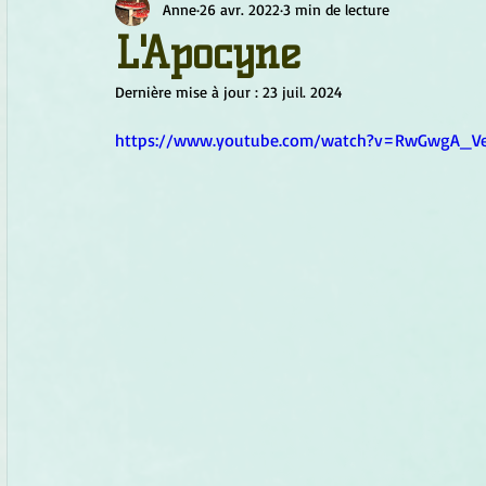
Anne
26 avr. 2022
3 min de lecture
Chamanisme
Champignons
Conscience
Continu
L'Apocyne
Dernière mise à jour :
23 juil. 2024
Fleurs
Fleurs de Bach
Géométrie sacrée
Guide
https://www.youtube.com/watch?v=RwGwgA_V
Objets de pouvoir
Ogham
Petit Peuple
Plantes