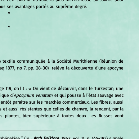
ous ses avantages portés au suprême degré. 
*
*
e textile communiquée à la Société Murithienne (Réunion de 
ne
, 1877, no 7, pp. 28-30)  relève la découverte d'une apocyne 
e 119, on lit : « On vient de découvrir, dans le Turkestan, une 
ique d'
Apocynum venatum
 et qui pousse à l'état sauvage avec 
ientôt paraître sur les marchés commerciaux. Les fibres, aussi 
s et aussi résistantes que celles du chanvre, la rendent, par la 
s plantes, bien supérieure à toutes deux. Les Russes vont 
»
bénakise." (In : 
Arch Folklore
, 1947, vol. 11, p. 145-182) signale 