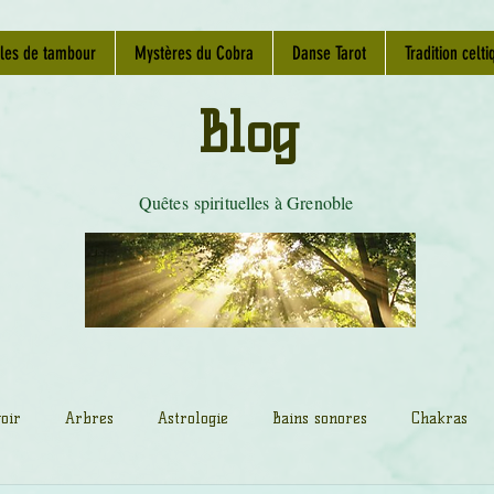
les de tambour
Mystères du Cobra
Danse Tarot
Tradition celti
Blog
Quêtes spirituelles à Grenoble
oir
Arbres
Astrologie
Bains sonores
Chakras