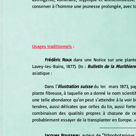
conserver à l'homme une jeunesse prolongée, avec t
Usages traditionnels
 :
Frédéric Roux
 dans une Notice sur une plant
Lavey-les-Bains, 1877). (In : 
Bulletin de la Murithien
asiatique :
	Dans l'
Illustration suisse 
du 1er  mars 1873, pag
plante fibreuse, à laquelle on a donné le nom scientif
une telle abondance qu'on peut s'attendre à la voir b
tendres, aussi délicates que celles du lin, aussi forte
combinaison des qualités propres à chacune de ce
probablement essayer de la transplanter en Europe. 
Jacques Rousseau
, auteur de "Ethnobotanique a