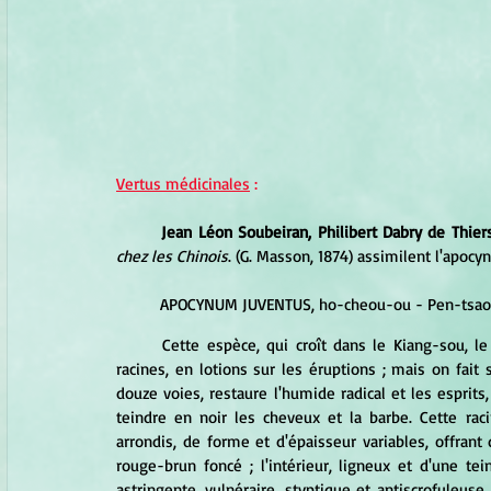
Vertus médicinales
 :
Jean Léon Soubeiran, Philibert Dabry de Thier
chez les Chinois
. (G. Masson, 1874) assimilent l'apocyn
	APOCYNUM JUVENTUS, ho-cheou-ou - Pen-tsao - 
	Cette espèce, qui croît dans le Kiang-sou, le Chan-tong et le Kouang-si, est employée, feuilles, tiges et 
racines, en lotions sur les éruptions ; mais on fait 
douze voies, restaure l'humide radical et les esprits,
teindre en noir les cheveux et la barbe. Cette ra
arrondis, de forme et d'épaisseur variables, offrant 
rouge-brun foncé ; l'intérieur, ligneux et d'une tei
astringente, vulnéraire, styptique et antiscrofuleuse