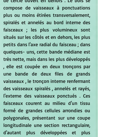
de cercle ouvert en dehors . Le bois se 
compose de vaisseaux à ponctuations 
plus ou moins étirées transversalement, 
spiralés et annelés au bord interne des 
faisceaux ; les plus volumineux sont 
situés sur les côtés et en dehors, les plus 
petits dans l'axe radial du faisceau ; dans 
quelques- uns, cette bande médiane est 
très nette, mais dans les plus développés 
, elle est coupée en deux tronçons par 
une bande de deux files de grands 
vaisseaux , le tronçon interne renfermant 
des vaisseaux spiralés , annelés et rayés, 
l'externe des vaisseaux ponctués . Ces 
faisceaux courent au milieu d'un tissu 
formé de grandes cellules arrondies ou 
polygonales, présentant sur une coupe 
longitudinale une section rectangulaire, 
d'autant plus développées et plus 