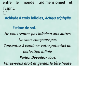
entre le monde tridimensionnel et 
l'Esprit.
[...]
Achlyde à trois folioles, 
Achlys triphylla
	Estime de soi.
Ne vous sentez pas inférieur aux autres.
Ne vous comparez pas.
Consentez à exprimer votre potentiel de 
perfection infinie.
Parlez. Dévoilez-vous.
Tenez-vous droit et gardez la tête haute 
dans les feux de votre Soi
.
Favorise l'affirmation et 
l'acceptation de soi.
Signature : 
Habitant des forêts 
sombres, cette plante possède deux 
tiges : l’une se termine par trois feuilles 