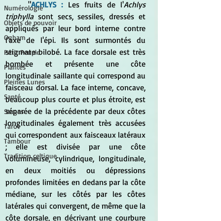
	"
ACHLYS :
 Les fruits de l'
Achlys 
Numérologie
triphylla
 sont secs, sessiles, dressés et 
Objets de pouvoir
appliqués par leur bord interne contre 
Ogham
l'axe de l'épi. Ils sont surmontés du 
stigmate bilobé. La face dorsale est très 
Petit Peuple
bombée et présente une côte 
Plantes
longitudinale saillante qui correspond au 
Pleines Lunes
faisceau dorsal. La face interne, concave, 
Santé
beaucoup plus courte et plus étroite, est 
séparée de la précédente par deux côtes 
Stages
longitudinales également très accusées 
Tarot
qui correspondent aux faisceaux latéraux 
Tambour
; elle est divisée par une côte 
Tradition celtique
volumineuse, cylindrique, longitudinale, 
en deux moitiés ou dépressions 
profondes limitées en dedans par la côte 
médiane, sur les côtés par les côtes 
latérales qui convergent, de même que la 
côte dorsale, en décrivant une courbure 