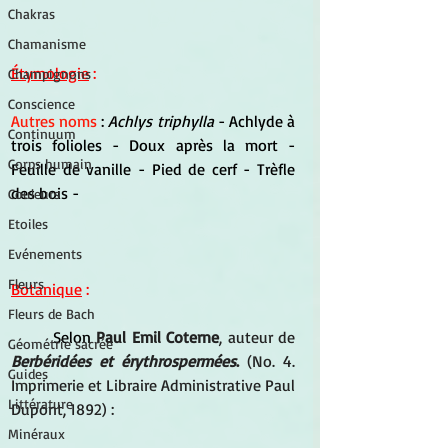
Chakras
Chamanisme
Étymologie
 :
Champignons
Conscience
Autres noms 
: 
Achlys triphylla
 - Achlyde à 
Continuum
trois folioles - Doux après la mort - 
Corps humain
Feuille de vanille - Pied de cerf - Trèfle 
des bois - 
Couleurs
Etoiles
Evénements
Fleurs
Botanique
 :
Fleurs de Bach
	Selon
Paul Emil Coterne
, auteur de 
Géométrie sacrée
Berbéridées et érythrospermées
.
 (No. 4. 
Guides
Imprimerie et Libraire Administrative Paul 
Littérature
Dupont, 1892) :
Minéraux