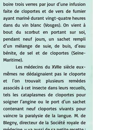
boire trois verres par jour d’une infusion 
faite de cloportes et de vers de fumier 
ayant mariné durant vingt-quatre heures 
dans du vin blanc (Vosges). On vient à 
bout du scorbut en portant sur soi, 
pendant neuf jours, un sachet rempli 
d’un mélange de suie, de buis, d’eau 
bénite, de sel et de cloportes (Seine-
Maritime).
	Les médecins du XVIIe siècle eux-
mêmes ne dédaignaient pas le cloporte 
et l’on trouvait plusieurs remèdes 
associés à cet insecte dans leurs recueils, 
tels les cataplasmes de cloportes pour 
soigner l’angine ou le port d’un sachet 
contenant neuf cloportes vivants pour 
vaincre la paralysie de la langue. M. de 
Blegny, directeur de la Société royale de 
médecine, y va aussi de sa petite recette : 