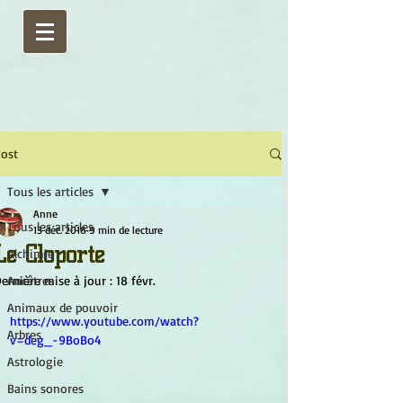
ost
Tous les articles
Anne
Tous les articles
13 déc. 2018
9 min de lecture
Le Cloporte
Alchimie
ernière mise à jour :
Ancêtres
18 févr.
Animaux de pouvoir
https://www.youtube.com/watch?
Arbres
v=deg_-9BoBo4
Astrologie
Bains sonores