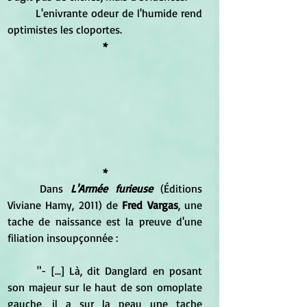
	L'enivrante odeur de l'humide rend 
optimistes les cloportes.
*
*
	Dans 
L'Armée furieuse 
(Éditions 
Viviane Hamy, 2011) de 
Fred Vargas
, une 
tache de naissance est la preuve d'une 
filiation insoupçonnée :
	"- [...] Là, dit Danglard en posant 
son majeur sur le haut de son omoplate 
gauche, il a sur la peau une tache 