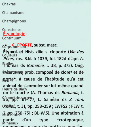
Chakras
Chamanisme
Champignons
Conscience
Étymologie
 :
Continuum
CLOPORTE
, subst. masc. 
Corps humain
Étymol. et Hist. 
xiiie s. cloporte (
Vie des 
Couleurs
Pères
, ms. B.N. fr 1039, fol. 182d d'apr. A. 
Etoiles
Thomas ds 
Romania
, t. 38, p. 372). Orig. 
incertaine, prob. composé de clore* et de 
Evénements
porte*, à cause de l'habitude qu'a cet 
Fleurs
animal de s'enrouler sur lui-même quand 
Fleurs de Bach
on le touche (A. Thomas ds
 Romania
, t. 
Géométrie sacrée
56, pp. 161-177; L. Sainéan ds 
Z. rom. 
Philol.
, t. 31, pp. 258-259 ; EWFS2 ; FEW t. 
Guides
2, pp. 750-751 ; Bl.-W.5). Une altération à 
Littérature
partir d'un type *croteporque, 
Minéraux
proprement « porc de grotte », que l'on 