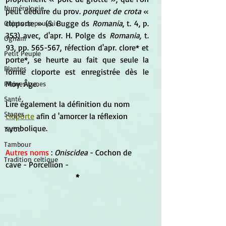
Numérologie
peut déduire du prov. 
porquet de crota
 « 
cloporte » (S. Bugge ds
 Romania
, t. 4, p. 
Objets de pouvoir
353) avec, d'apr. H. Polge ds 
Romania,
 t. 
Ogham
93, pp. 565-567, réfection d'apr. clore* et 
Petit Peuple
porte*, se heurte au fait que seule la 
Plantes
forme cloporte est enregistrée dès le 
Moy. Âge.
Pleines Lunes
Santé
Lire également la définition du nom 
Stages
cloporte
 afin d 'amorcer la réflexion 
symbolique.
Tarot
Tambour
Autres noms
 : 
Oniscidea
 - Cochon de 
Tradition celtique
cave - Porcellion - 
*