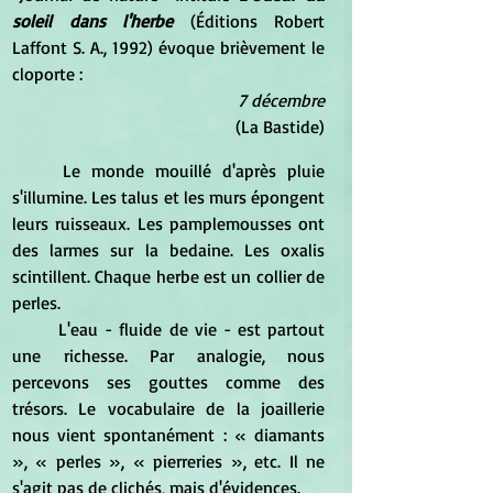
soleil dans l'herbe
 (Éditions Robert 
Laffont S. A., 1992) évoque brièvement le 
cloporte :
7 décembre
  (La Bastide)
	Le monde mouillé d'après pluie 
s'illumine. Les talus et les murs épongent 
leurs ruisseaux. Les pamplemousses ont 
des larmes sur la bedaine. Les oxalis 
scintillent. Chaque herbe est un collier de 
perles.
	L'eau - fluide de vie - est partout 
une richesse. Par analogie, nous 
percevons ses gouttes comme des 
trésors. Le vocabulaire de la joaillerie 
nous vient spontanément : « diamants 
», « perles », « pierreries », etc. Il ne 
s'agit pas de clichés, mais d'évidences.