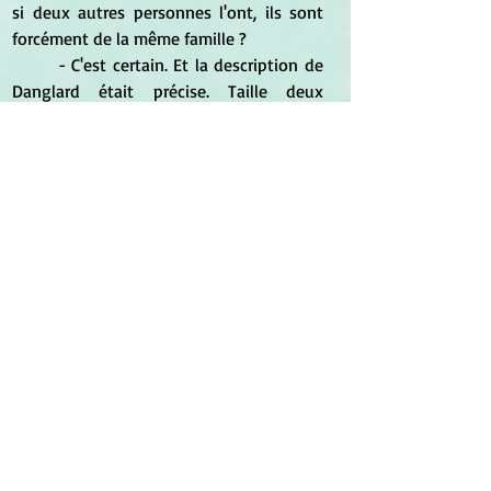
si deux autres personnes l'ont, ils sont 
forcément de la même famille ?
	- C'est certain. Et la description de 
Danglard était précise. Taille deux 
centimètres, teinte violette, corps en 
ovale allongé, et comme deux antennes 
sur la partie supérieure.
	- Un crustacé, quoi."
[...]
	Tu te rends bien compte que, pour 
l'instant, toute l'histoire ne repose que 
sur ce cloporte violet.
[...]
	- Ne tente même pas un geste, 
Emeri. Violette peut t'écraser comme un 
cloporte, comprends bien cela. Comme 
une crevette de terre.
[...]
	- [....] Tu as vu la tache dans son 
dos quand Merlan l'auscultait. Tu connais 