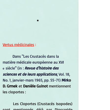
*
Vertus médicinales
 :
Dans "Les Crustacés dans la 
matière médicale européenne au XVI 
 siècle" (in : 
Revue d'histoire des 
e
sciences et de leurs applications
, Vol. 18, 
No. 1, janvier-mars 1965, pp. 55-71) 
Mirk
o 
D. Grmek
 et 
Danièle Guinot 
mentionnent 
les cloportes :
	Les Cloportes (Crustacés Isopodes) 
sont mentionnés déjà par Dioscoride 