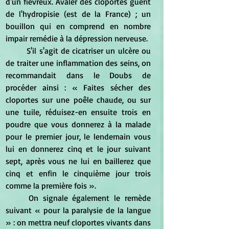
d'un fiévreux. Avaler des cloportes guérit 
de l'hydropisie (est de la France) ; un 
bouillon qui en comprend en nombre 
impair remédie à la dépression nerveuse.
	S'il s'agit de cicatriser un ulcère ou 
de traiter une inflammation des seins, on 
recommandait dans le Doubs de 
procéder ainsi : « Faites sécher des 
cloportes sur une poêle chaude, ou sur 
une tuile, réduisez-en ensuite trois en 
poudre que vous donnerez à la malade 
pour le premier jour, le lendemain vous 
lui en donnerez cinq et le jour suivant 
sept, après vous ne lui en baillerez que 
cinq et enfin le cinquième jour trois 
comme la première fois ».
	On signale également le remède 
suivant « pour la paralysie de la langue 
» : on mettra neuf cloportes vivants dans 