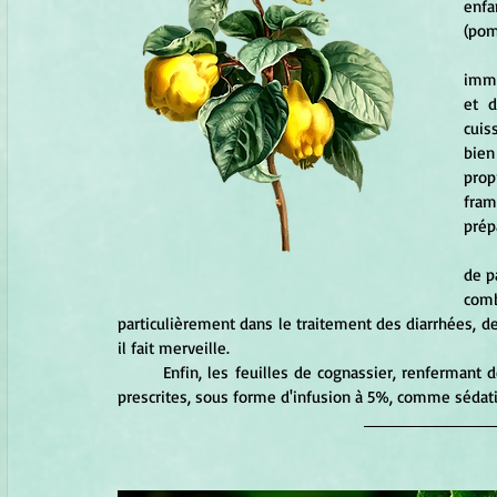
enfa
(pom
	Le fruit du cognassier, même mûr, se rév
imma
et d
cuis
bien
prop
fram
prép
	Le coing a toujours été considéré comme un f
de p
com
particulièrement dans le traitement des diarrhées, de
il fait merveille.
	Enfin, les feuilles de cognassier, renfermant de l'acide cyanhydrique comme celles du pêcher, peuvent être 
prescrites, sous forme d'infusion à 5%, comme sédati