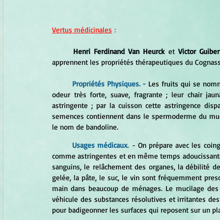
Vertus médicinales
 :
	Henri Ferdinand Van Heurck
 et 
Victor Guiber
apprennent les propriétés thérapeutiques du Cognassi
Propriétés Physiques. - 
Les fruits qui se nom
odeur très forte, suave, fragrante ; leur chair jau
astringente ; par la cuisson cette astringence disp
semences contiennent dans le spermoderme du muci
le nom de bandoline.
	Usages médicaux.
 - On prépare avec les coi
comme astringentes et en même temps adoucissantes 
sanguins, le relâchement des organes, la débilité de l
gelée, la pâte, le suc, le vin sont fréquemment presc
main dans beaucoup de ménages. Le mucilage des 
véhicule des substances résolutives et irritantes dest
pour badigeonner les surfaces qui reposent sur un pl