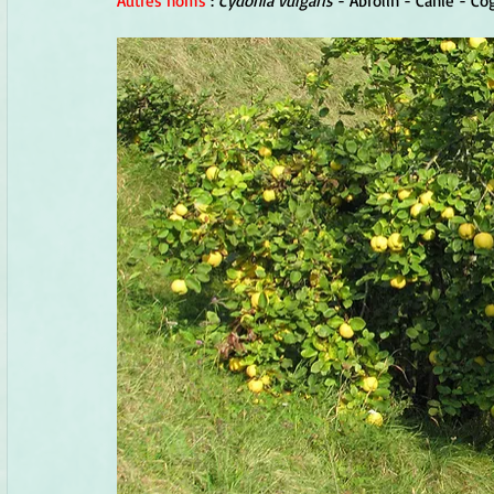
Autres noms
 : 
Cydonia vulgaris
 - Abrolin - Canié - Co