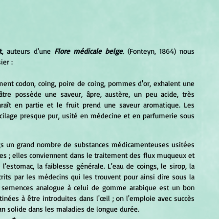
t
, auteurs d'une 
Flore médicale belge
. (Fonteyn, 1864) nous 
er :
ment codon, coing, poire de coing, pommes d'or, exhalent une 
nâtre possède une saveur, âpre, austère, un peu acide, très 
araît en partie et le fruit prend une saveur aromatique. Les 
lage presque pur, usité en médecine et en parfumerie sous 
ngs un grand nombre de substances médicamenteuses usitées 
; elles conviennent dans le traitement des flux muqueux et 
'estomac, la faiblesse générale. L'eau de coings, le sirop, la 
rits par les médecins qui les trouvent pour ainsi dire sous la 
semences analogue à celui de gomme arabique est un bon 
inées à être introduites dans l'œil ; on l'emploie avec succès 
an solide dans les maladies de longue durée.