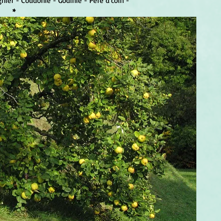
gnier - Coudonié - Godinié - Père d'coin -
*