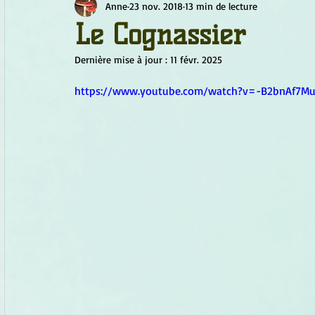
Anne
23 nov. 2018
13 min de lecture
Chamanisme
Champignons
Conscience
Continu
Le Cognassier
Dernière mise à jour :
11 févr. 2025
Fleurs
Fleurs de Bach
Géométrie sacrée
Guide
https://www.youtube.com/watch?v=-B2bnAf7Mu
Objets de pouvoir
Ogham
Petit Peuple
Plantes