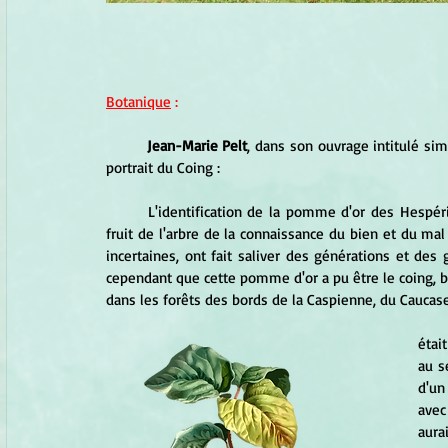
Botanique
 :
Jean-Marie Pelt
, dans son ouvrage intitulé si
portrait du Coing :
	L'identification de la pomme d'or des Hespérides est, dans la mythologie grecque, le pendant de celle du 
fruit de l'arbre de la connaissance du bien et du mal
incertaines, ont fait saliver des générations et des 
cependant que cette pomme d'or a pu être le coing, 
dans les forêts des bords de la Caspienne, du Caucase,
	Le coing apparaît très précocement dans l'his
étai
au s
d'un
avec
aura