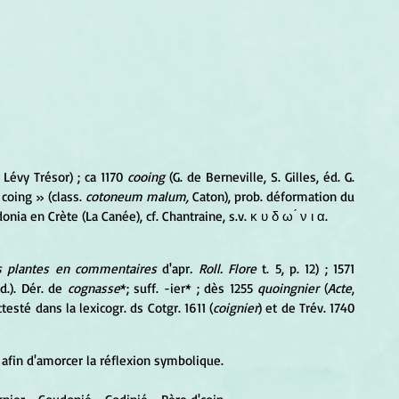
. Lévy Trésor) ; ca 1170
 cooing
 (G. de Berneville, S. Gilles, éd. G. 
 coing » (class. 
cotoneum malum,
 Caton), prob. déformation du 
onia en Crète (La Canée), cf. Chantraine, s.v. κ υ δ ω ́ ν ι α.
s plantes en commentaires 
d'apr
. Roll. Flore 
t. 5, p. 12) ; 1571 
d.). Dér. de
 cognasse
*; suff. -ier* ; dès 1255
 quoingnier
 (
Acte
, 
testé dans la lexicogr. ds Cotgr. 1611 (
coignier
) et de Trév. 1740 
 afin d'amorcer la réflexion symbolique.