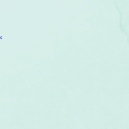
um
Corps humain
Couleurs
Etoiles
Evénements
s
Littérature
Minéraux
Numérologie
c
Pleines Lunes
Santé
Stages
Tarot