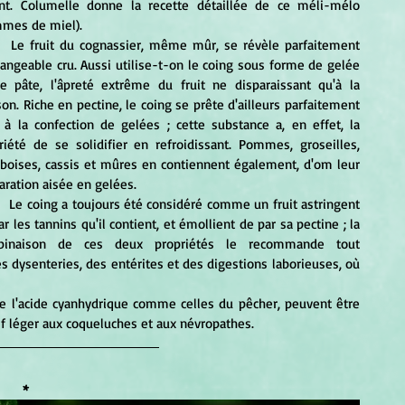
nt. Columelle donne la recette détaillée de ce méli-mélo 
mes de miel).
èle parfaitement 
ngeable cru. Aussi utilise-t-on le coing sous forme de gelée 
e pâte, l'âpreté extrême du fruit ne disparaissant qu'à la 
son. Riche en pectine, le coing se prête d'ailleurs parfaitement 
 à la confection de gelées ; cette substance a, en effet, la 
riété de se solidifier en refroidissant. Pommes, groseilles, 
boises, cassis et mûres en contiennent également, d'om leur 
aration aisée en gelées.
ruit astringent 
ar les tannins qu'il contient, et émollient de par sa pectine ; la 
binaison de ces deux propriétés le recommande tout 
s dysenteries, des entérites et des digestions laborieuses, où 
f léger aux coqueluches et aux névropathes.
*