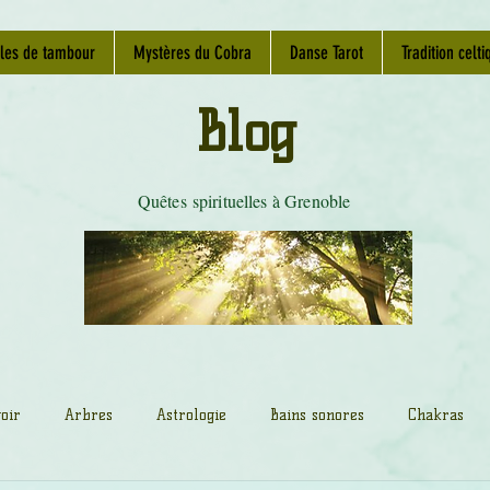
les de tambour
Mystères du Cobra
Danse Tarot
Tradition celti
Blog
Quêtes spirituelles à Grenoble
oir
Arbres
Astrologie
Bains sonores
Chakras