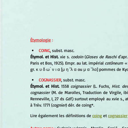
Étymologie
 :
COING
, subst. masc. 
Étymol. et Hist. 
xie s.
 codoin
 (
Gloses de Raschi
 d'apr
Paris et Bos, 1925). Empr. au lat. impérial 
cotōneum
 «
gr. κ υ δ ω ́ ν ι α [μ η ̃ λ α ou μ α ̃ λα] pommes de Kyd
COGNASSIER
, subst. masc. 
Étymol. et Hist.
 1558
 coignassier 
(L. Fuchs, 
Hist. de
cognassier
 (M. de Marolles, Traduction de Virgile, ibi
Renneville, I, 27 ds
 Gdf.
) surtout employé au xvie s., at
à Trév. 1771 (
cognier
) dér. de coing*.
Lire également les définitions de 
coing
 et 
cognassier