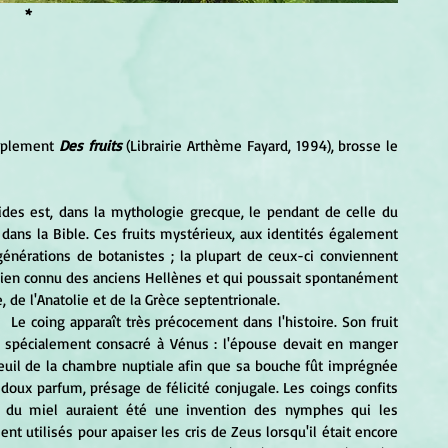
*
mplement 
Des fruits
 (Librairie Arthème Fayard, 1994), brosse le 
 dans la Bible. Ces fruits mystérieux, aux identités également 
générations de botanistes ; la plupart de ceux-ci conviennent 
bien connu des anciens Hellènes et qui poussait spontanément 
 de l'Anatolie et de la Grèce septentrionale.
toire. Son fruit 
t spécialement consacré à Vénus : l'épouse devait en manger 
euil de la chambre nuptiale afin que sa bouche fût imprégnée 
 doux parfum, présage de félicité conjugale. Les coings confits 
 du miel auraient été une invention des nymphes qui les 
ient utilisés pour apaiser les cris de Zeus lorsqu'il était encore 