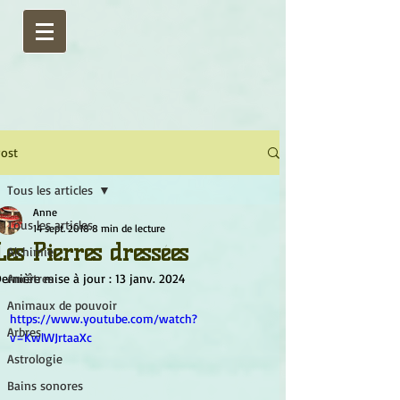
ost
Tous les articles
Anne
Tous les articles
14 sept. 2018
8 min de lecture
Les Pierres dressées
Alchimie
ernière mise à jour :
Ancêtres
13 janv. 2024
Animaux de pouvoir
https://www.youtube.com/watch?
Arbres
v=KwlWJrtaaXc
Astrologie
Bains sonores