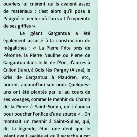
ouvriers lui crièrent qu'ils avaient assez 
de matériaux : c'est alors qu'il posa à 
Parigné le menhir où l'on voit l'empreinte 
de ses griffes ».
	Le géant Gargantua a été 
également associé à la construction de 
mégalithes : « La Pierre Frite près de 
Péronne, la Pierre Nauline ou Pierre de 
Gargantua dans le lit de l'Yon, d'autres à 
Crillon (Jura), à Bois-lès-Pargny (Aisne), le 
Grès de Gargantua à Plaudren, etc., 
portent aujourd'hui son nom. Quelques-
uns ont été plantés par lui au cours de 
ses voyages, comme le menhir du Champ 
de la Pierre à Saint-Sornin, qu'il épousa 
pour boucher l'orifice d'une source » . On 
montrait un menhir à Saint-Suliac, qui, 
dit la légende, était une dent que le 
géant avait avalée et qu'il recracha à cet 