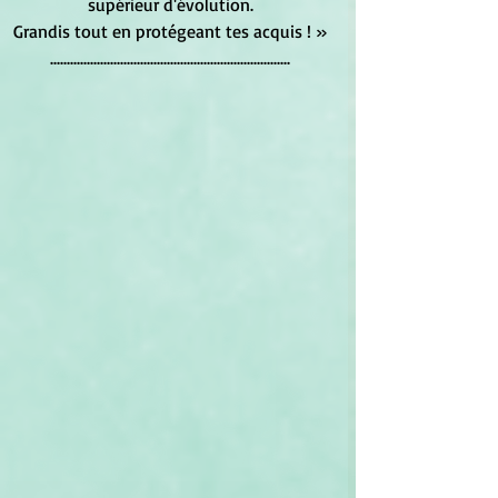
supérieur d'évolution.
Grandis tout en protégeant tes acquis ! »
........................................................................