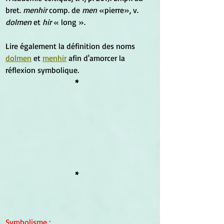
bret.
 menhir
 comp. de 
men
 «pierre», v. 
dolmen
 et 
hir
 « long ».
Lire également la définition des noms 
dolmen
 et 
menhir
 afin d'amorcer la 
réflexion symbolique.
*
*
Symbolisme
 :