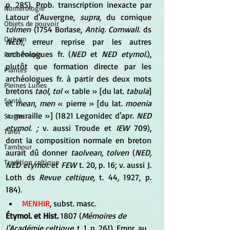
p. 285). Prob. transcription inexacte par 
Numérologie
Latour d'Auvergne, 
supra,
 du cornique 
Objets de pouvoir
tolmen
 (1754 Borlase, 
Antiq. Cornwall.
 ds 
Ogham
NED
), erreur reprise par les autres 
archéologues fr. (
NED
 et 
NED etymol.
), 
Petit Peuple
plutôt que formation directe par les 
Plantes
archéologues fr. à partir des deux mots 
Pleines Lunes
bretons 
taol, tol
 « table » [du lat. 
tabula
] 
Santé
et 
mean, men
 « pierre » [du lat. 
moenia
« muraille »] (1821 Legonidec d'apr. 
NED 
Stages
etymol. ;
 v. aussi Troude et 
IEW
 709), 
Tarot
dont la composition normale en breton 
Tambour
aurait dû donner 
taolvean, tolven
 (
NED, 
Tradition celtique
NED etymol.
 et 
FEW
 t. 20, p. 16; v. aussi J. 
Loth ds 
Revue celtique,
 t. 44, 1927, p. 
184).
MENHIR
, subst. masc.
Étymol. et Hist.
 1807 (
Mémoires de 
l'Académie celtique
, t. 1, p. 261). Empr. au 