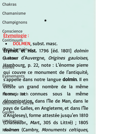
Chakras
Chamanisme
* 
Champignons
Conscience
Étymologie
 :
Continuum
DOLMEN
, subst. masc.
Corps humain
Étymol. et Hist. 
1796 [éd. 1801] 
dolmin
(Latour d'Auvergne, 
Origines gauloises, 
Couleurs
Hambourg, p. 22, note : L'énorme pierre 
Etoiles
qui couvre ce monument de l'antiquité, 
Evénements
s'appelle dans notre langue 
dolmin
. Il en 
Fleurs
existe un grand nombre de la même 
forme, et connues sous la même 
Fleurs de Bach
dénomination, dans l'île de Man, dans le 
Géométrie sacrée
pays de Galles, en Angleterre, et dans l'île 
Guides
d'Anglesey), forme attestée jusqu'en 1810 
Littérature
(Chateaubr., 
Mart.,
 305 ds Littré) ; 1805 
dolmen
 (Cambry, 
Monuments celtiques,
Minéraux