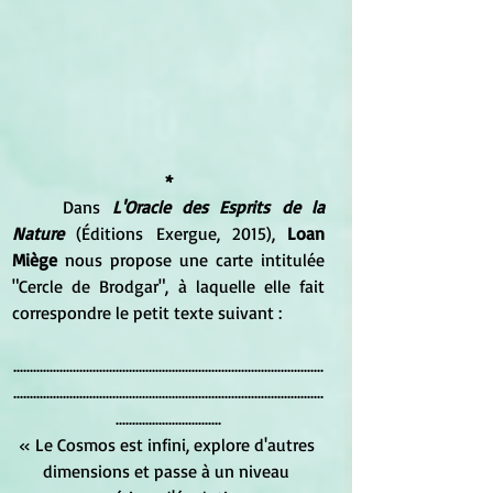
*
	Dans
 L'Oracle des Esprits de la 
Nature 
(Éditions Exergue, 2015), 
Loan 
Miège
 nous propose une carte intitulée 
"Cercle de Brodgar", à laquelle elle fait 
correspondre le petit texte suivant : 
..............................................................................................
..............................................................................................
................................
« Le Cosmos est infini, explore d'autres 
dimensions et passe à un niveau 