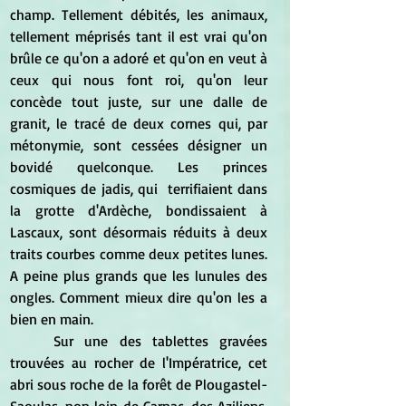
champ. Tellement débités, les animaux, 
tellement méprisés tant il est vrai qu'on 
brûle ce qu'on a adoré et qu'on en veut à 
ceux qui nous font roi, qu'on leur 
concède tout juste, sur une dalle de 
granit, le tracé de deux cornes qui, par 
métonymie, sont cessées désigner un 
bovidé quelconque. Les princes 
cosmiques de jadis, qui  terrifiaient dans 
la grotte d'Ardèche, bondissaient à 
Lascaux, sont désormais réduits à deux 
traits courbes comme deux petites lunes. 
A peine plus grands que les lunules des 
ongles. Comment mieux dire qu'on les a 
bien en main.
	Sur une des tablettes gravées 
trouvées au rocher de l'Impératrice, cet 
abri sous roche de la forêt de Plougastel-
Saoulas, non loin de Carnac, des Aziliens, 