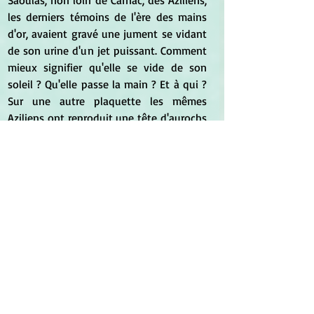
les derniers témoins de l'ère des mains 
d'or, avaient gravé une jument se vidant 
de son urine d'un jet puissant. Comment 
mieux signifier qu'elle se vide de son 
soleil ? Qu'elle passe la main ? Et à qui ? 
Sur une autre plaquette les mêmes 
Aziliens ont reproduit une tête d'aurochs 
avec ses cornes à double courbure - 
jusque-là rien que de convenu, mais une 
nouveauté cependant : la tête, bien faite, 
est auréolée de rayons. C'est la première 
apparition figurée du soleil tel qu'on se 
le représente encore, tel que les enfants 
le dessinent. Jusque-là le soleil se 
dissimulait dans le corps du cheval mais 
celui-ci maintenant expulsé, il est 
entendu ici que la passation de pouvoir 
est faite. Une fois posé que le soleil est 