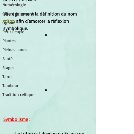
Numérologie
Lire également la définition du nom 
Objets de pouvoir
triton
 afin d'amorcer la réflexion 
Ogham
symbolique.
Petit Peuple
*
Plantes
Pleines Lunes
Santé
Stages
Tarot
Tambour
*
Tradition celtique
Symbolisme
 :
	Le triton est devenu en France un 