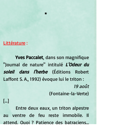
* 
Littérature
 :
Yves Paccalet
, dans son magnifique 
"Journal de nature" intitulé 
L'Odeur du 
soleil dans l'herbe
 (Éditions Robert 
Laffont S. A., 1992) évoque lui le triton :
19 août
  (Fontaine-la-Verte)
[...]
	Entre deux eaux, un triton alpestre 
au ventre de feu reste immobile. Il 
attend. Quoi ? Patience des batraciens... 
Les voilà, les vrais animaux zen : les 