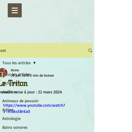
ost
Tous les articles
Anne
Tous les articles
26 juin 2018
2 min de lecture
Le Triton
Alchimie
ernière mise à jour :
Ancêtres
22 mars 2024
Animaux de pouvoir
https://www.youtube.com/watch?
Arbres
v=A1bks5BrEa0
Astrologie
Bains sonores