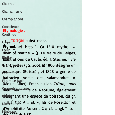
Chakras
Chamanisme
Champignons
Conscience
Étymologie
 :
Continuum
TRITON
, subst. masc. 
Corps humain
Étymol. et Hist. 1.
 Ca 1510 mythol. « 
Couleurs
divinité marine » (J. Le Maire de Belges, 
Etoiles
Illustrations de Gaule, éd. J. Stecher, livre 
I, t. 1, p. 207) ; 
2.
 zool. 
a)
 1800 désigne un 
Evénements
mollusque (Boiste) ;
 b)
 1828 « genre de 
Fleurs
batracien voisin des salamandres » 
Fleurs de Bach
(Mozin-Biber). Empr. au lat. 
Triton, -onis 
Géométrie sacrée
dieu marin, fils de Neptune, également 
désignant une espèce de poisson, du gr. 
Guides
Τ ρ ι ́ τ ω ν « id. », fils de Poséidon et 
Littérature
d'Amphitrite. Au sens 
2 a
, cf. l'angl. Triton 
Minéraux
dès 1777 ds NED.