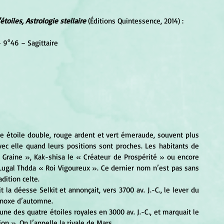
toiles, Astrologie stellaire
 (Éditions Quintessence, 2014) :
– 9°46 – Sagittaire
ne étoile double, rouge ardent et vert émeraude, souvent plus 
ec elle quand leurs positions sont proches. Les habitants de 
 Graine », Kak-shisa le « Créateur de Prospérité » ou encore 
 Lugal Thdda « Roi Vigoureux ». Ce dernier nom n’est pas sans 
dition celte.
uinoxe d’automne.
on ». On l’appelle la rivale de Mars.