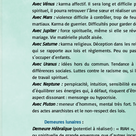
Avec Vénus : 
karma affectif. Il sera long et difficile 
spirituel, il pourra retrouver l’âme sœur et réaliser un
Avec Mars :
 violence difficile à contrôler, trop de f
martiaux. Karma de guerrier. Difficultés pour garder 
Avec Jupiter :
 force spirituelle, même si elle se rév
mariage. Vie matérielle plutôt aisée.
Avec Saturne :
 karma religieux. Déception dans les rel
qui se rapporte aux lois et règlements. Peu ou pas
s’occuper d’enfants.
Avec Uranus :
 idées hors du commun. Tendance à l’e
différences sociales. Luttes contre le racisme ou, si l
de travail spirituel.
Avec Neptune :
 perspicacité, intuition, sensibilité
d’équilibrer ses énergies qui, à défaut, risquent d’êt
aspect dissonant : mensonge ou hypocrisie.
Avec Pluton : 
meneur d’hommes, mental très fort. To
des actes anarchistes et le non-respect des lois.
Demeures lunaires
 :
Demeure Hébraïque
 (potentiel à réaliser) : « RIAH »
ou spirituelle de grande envergure que d’autres incarn