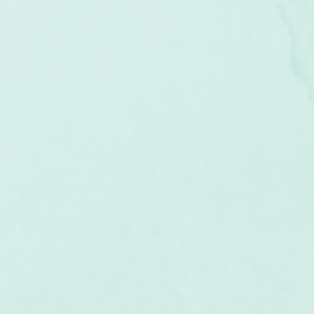
um
Corps humain
Couleurs
Etoiles
Evénements
s
Littérature
Minéraux
Numérologie
I
Pleines Lunes
Santé
Stages
Tarot