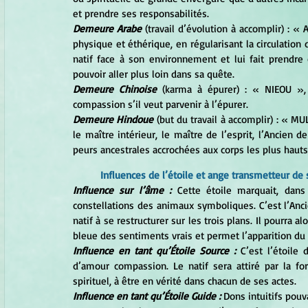
et prendre ses responsabilités.
Demeure Arabe
 (travail d’évolution à accomplir) : «
physique et éthérique, en régularisant la circulation 
natif face à son environnement et lui fait prendre 
pouvoir aller plus loin dans sa quête.
Demeure Chinoise
 (karma à épurer) : « NIEOU », 
compassion s’il veut parvenir à l’épurer.
Demeure Hindoue
 (but du travail à accomplir) : « MU
le maître intérieur, le maître de l’esprit, l’Ancien 
peurs ancestrales accrochées aux corps les plus hauts
Influences de l’étoile et ange transmetteur de
Influence sur l’âme :
 Cette étoile marquait, dans
constellations des animaux symboliques. C’est l’Ancie
natif à se restructurer sur les trois plans. Il pourra al
bleue des sentiments vrais et permet l’apparition du 
Influence en tant qu’Étoile Source :
 C’est l’étoile 
d’amour compassion. Le natif sera attiré par la for
spirituel, à être en vérité dans chacun de ses actes.
Influence en tant qu’Étoile Guide :
 Dons intuitifs pouva