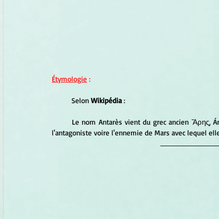
Étymologie
 :
	Selon
 Wikipédia
 :
	Le nom Antarès vient du grec ancien Ἄρης, Árês, avec le préfixe anti-. Elle est en effet considérée comme 
l'antagoniste voire l'ennemie de Mars avec lequel ell