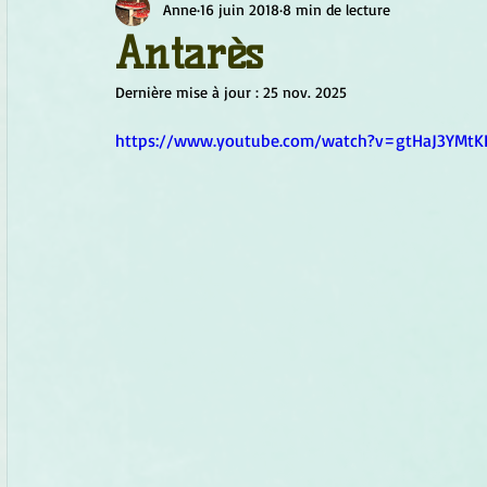
Anne
16 juin 2018
8 min de lecture
Chamanisme
Champignons
Conscience
Continu
Antarès
Dernière mise à jour :
25 nov. 2025
Fleurs
Fleurs de Bach
Géométrie sacrée
Guide
https://www.youtube.com/watch?v=gtHaJ3YMtK
Objets de pouvoir
Ogham
Petit Peuple
Plantes