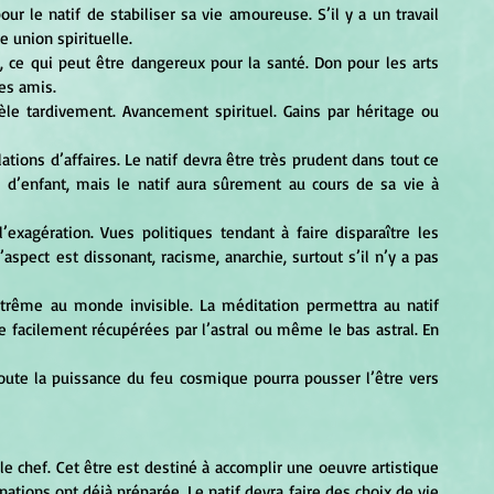
pour le natif de stabiliser sa vie amoureuse. S’il y a un travail 
e union spirituelle.
eu, ce qui peut être dangereux pour la santé. Don pour les arts 
des amis.
èle tardivement. Avancement spirituel. Gains par héritage ou 
ations d’affaires. Le natif devra être très prudent dans tout ce 
 d’enfant, mais le natif aura sûrement au cours de sa vie à 
xagération. Vues politiques tendant à faire disparaître les 
’aspect est dissonant, racisme, anarchie, surtout s’il n’y a pas 
 extrême au monde invisible. La méditation permettra au natif 
re facilement récupérées par l’astral ou même le bas astral. En 
ute la puissance du feu cosmique pourra pousser l’être vers 
, le chef. Cet être est destiné à accomplir une oeuvre artistique 
ations ont déjà préparée. Le natif devra faire des choix de vie 