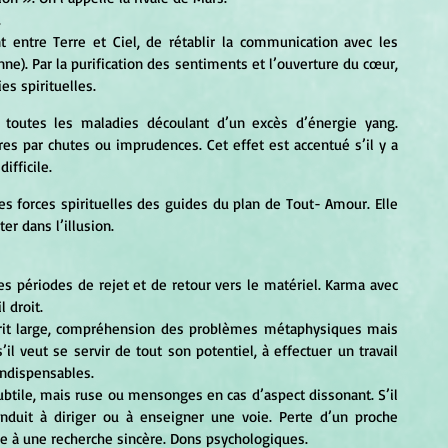
.
ne). Par la purification des sentiments et l’ouverture du cœur, 
s spirituelles.
 toutes les maladies découlant d’un excès d’énergie yang. 
res par chutes ou imprudences. Cet effet est accentué s’il y a 
ifficile.
es forces spirituelles des guides du plan de Tout- Amour. Elle 
er dans l’illusion.
es périodes de rejet et de retour vers le matériel. Karma avec 
 droit.
prit large, compréhension des problèmes métaphysiques mais 
il veut se servir de tout son potentiel, à effectuer un travail 
indispensables.
ubtile, mais ruse ou mensonges en cas d’aspect dissonant. S’il 
conduit à diriger ou à enseigner une voie. Perte d’un proche 
e à une recherche sincère. Dons psychologiques.