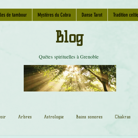
les de tambour
Mystères du Cobra
Danse Tarot
Tradition celti
Blog
Quêtes spirituelles à Grenoble
oir
Arbres
Astrologie
Bains sonores
Chakras