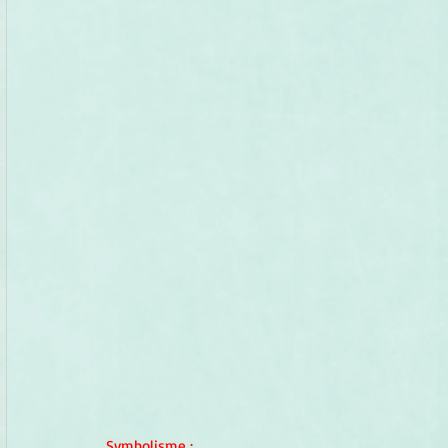
Symbolisme
 :