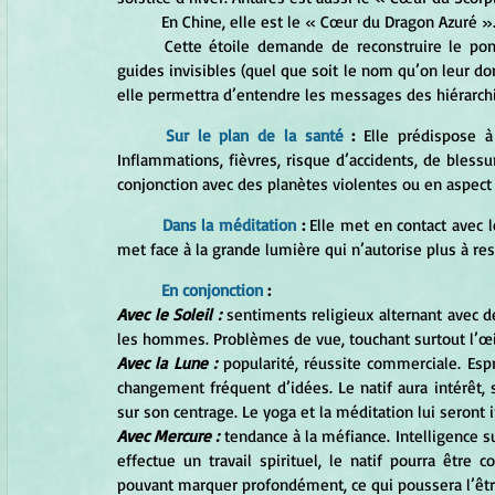
	En Chine, elle est le « Cœur du Dragon Azuré »
	Cette étoile demande de reconstruire le pont entre Terre et Ciel, de rétablir la communication avec les 
guides invisibles (quel que soit le nom qu’on leur don
elle permettra d’entendre les messages des hiérarchie
Sur le plan de la santé
 :
 Elle prédispose à
Inflammations, fièvres, risque d’accidents, de blessu
conjonction avec des planètes violentes ou en aspect d
Dans la méditation 
: 
Elle met en contact avec l
met face à la grande lumière qui n’autorise plus à rest
En conjonction 
:
Avec le Soleil :
 sentiments religieux alternant avec d
les hommes. Problèmes de vue, touchant surtout l’œil
Avec la Lune :
 popularité, réussite commerciale. Es
changement fréquent d’idées. Le natif aura intérêt, s’
sur son centrage. Le yoga et la méditation lui seront 
Avec Mercure :
 tendance à la méfiance. Intelligence s
effectue un travail spirituel, le natif pourra être 
pouvant marquer profondément, ce qui poussera l’êtr