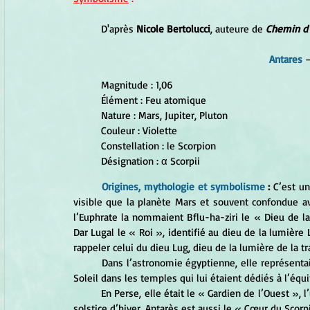
	D'après 
Nicole Bertolucci
, auteure de 
Chemin d'é
Antares
 
Magnitude : 1,06
Élément : Feu atomique
Nature : Mars, Jupiter, Pluton
Couleur : Violette
Constellation : le Scorpion
Désignation : α Scorpii
Origines, mythologie et symbolisme
 :
 C’est u
visible que la planète Mars et souvent confondue av
l’Euphrate la nommaient Bflu-ha-ziri le « Dieu de la
Dar Lugal le « Roi », identifié au dieu de la lumière
rappeler celui du dieu Lug, dieu de la lumière de la tra
	Dans l’astronomie égyptienne, elle représentait la déesse Selkit et annonçait, vers 3700 av. J.-C., le lever du 
Soleil dans les temples qui lui étaient dédiés à l’éq
	En Perse, elle était le « Gardien de l’Ouest », l’une des quatre étoiles royales en 3000 av. J.-C., et marquait le 
solstice d’hiver. Antarès est aussi le « Cœur du Scorpi