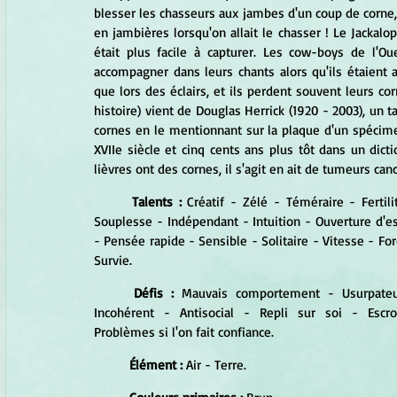
blesser les chasseurs aux jambes d'un coup de corne, c
en jambières lorsqu'on allait le chasser ! Le Jackalope
était plus facile à capturer. Les cow-boys de l'Ou
accompagner dans leurs chants alors qu'ils étaient 
que lors des éclairs, et ils perdent souvent leurs cor
histoire) vient de Douglas Herrick (1920 - 2003), un 
cornes en le mentionnant sur la plaque d'un spécimen
XVIIe siècle et cinq cents ans plus tôt dans un dict
lièvres ont des cornes, il s'agit en ait de tumeurs can
Talents :
 Créatif - Zélé - Téméraire - Fertilit
Souplesse - Indépendant - Intuition - Ouverture d'esp
- Pensée rapide - Sensible - Solitaire - Vitesse - Forc
Survie.
Défis :
 Mauvais comportement - Usurpateu
Incohérent - Antisocial - Repli sur soi - Escro
Problèmes si l'on fait confiance.
Élément :
 Air - Terre.