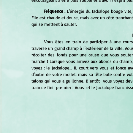
encourageant à être plus souple et à avoir l'esprit plu
Fréquence :
 L'énergie du Jackalope bouge vite,
Elle est chaude et douce, mais avec un côté tranchan
qui se mettent à sauter. 
	Vous êtes en train de participer à une course sur une distance de 8 kilomètres, dont une bonne partie 
traverse un grand champ à l'extérieur de la ville. Vou
récolter des fonds pour une cause que vous souten
marche ! Lorsque vous arrivez aux abords du champ, v
voyez : le Jackalope... IL court vers vous et fonce 
d'autre de votre mollet, mais sa tête bute contre vot
talons qui vous aiguillonne. Bientôt  vous voyez deva
train de finir premier ! Vous  et le Jackalope franchis