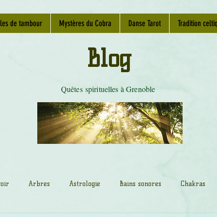
les de tambour
Mystères du Cobra
Danse Tarot
Tradition celti
Blog
Quêtes spirituelles à Grenoble
oir
Arbres
Astrologie
Bains sonores
Chakras