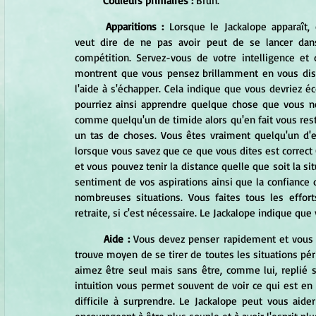
Couleurs primaires : 
Brun.
Apparitions :
 Lorsque le Jackalope apparaît, c
veut dire de ne pas avoir peut de se lancer dans
compétition. Servez-vous de votre intelligence et 
montrent que vous pensez brillamment en vous disti
l'aide à s'échapper. Cela indique que vous devriez é
pourriez ainsi apprendre quelque chose que vous ne
comme quelqu'un de timide alors qu'en fait vous res
un tas de choses. Vous êtes vraiment quelqu'un d'e
lorsque vous savez que ce que vous dites est correct 
et vous pouvez tenir la distance quelle que soit la si
sentiment de vos aspirations ainsi que la confiance
nombreuses situations. Vous faites tous les effor
retraite, si c'est nécessaire. Le Jackalope indique que
Aide :
 Vous devez penser rapidement et vous te
trouve moyen de se tirer de toutes les situations péri
aimez être seul mais sans être, comme lui, replié s
intuition vous permet souvent de voir ce qui est en t
difficile à surprendre. Le Jackalope peut vous aide