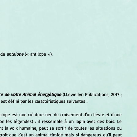
 de 
antelope
 (« antilope »). 
re de votre Animal énergétique
 (LLewellyn Publications, 2017 ; 
 est défini par les caractéristiques suivantes :
kalope est une créature née du croisement d'un lièvre et d'une 
on les légendes) : il ressemble à un lapin avec des bois. Le 
nt la voix humaine, peut se sortir de toutes les situations ou 
roit que c'est un animal timide mais si dangereux qu'il peut 