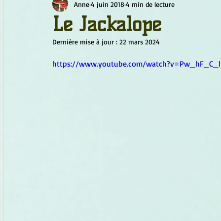
Anne
4 juin 2018
4 min de lecture
Chamanisme
Champignons
Conscience
Continu
Le Jackalope
Dernière mise à jour :
22 mars 2024
Fleurs
Fleurs de Bach
Géométrie sacrée
Guide
https://www.youtube.com/watch?v=Pw_hF_C_l
Objets de pouvoir
Ogham
Petit Peuple
Plantes