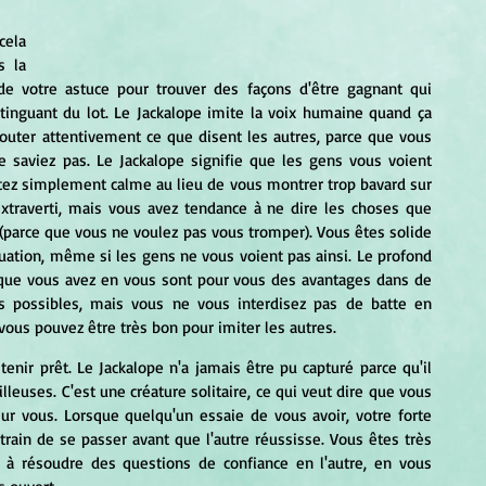
ela 
 la 
de votre astuce pour trouver des façons d'être gagnant qui 
nguant du lot. Le Jackalope imite la voix humaine quand ça 
couter attentivement ce que disent les autres, parce que vous 
 saviez pas. Le Jackalope signifie que les gens vous voient 
tez simplement calme au lieu de vous montrer trop bavard sur 
xtraverti, mais vous avez tendance à ne dire les choses que 
(parce que vous ne voulez pas vous tromper). Vous êtes solide 
tuation, même si les gens ne vous voient pas ainsi. Le profond 
 que vous avez en vous sont pour vous des avantages dans de 
ts possibles, mais vous ne vous interdisez pas de batte en 
 vous pouvez être très bon pour imiter les autres.
nir prêt. Le Jackalope n'a jamais être pu capturé parce qu'il 
lleuses. C'est une créature solitaire, ce qui veut dire que vous 
ur vous. Lorsque quelqu'un essaie de vous avoir, votre forte 
rain de se passer avant que l'autre réussisse. Vous êtes très 
r à résoudre des questions de confiance en l'autre, en vous 