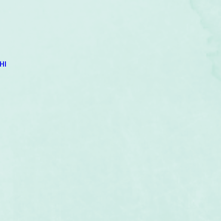
um
Corps humain
Couleurs
Etoiles
Evénements
s
Littérature
Minéraux
Numérologie
HI
Pleines Lunes
Santé
Stages
Tarot