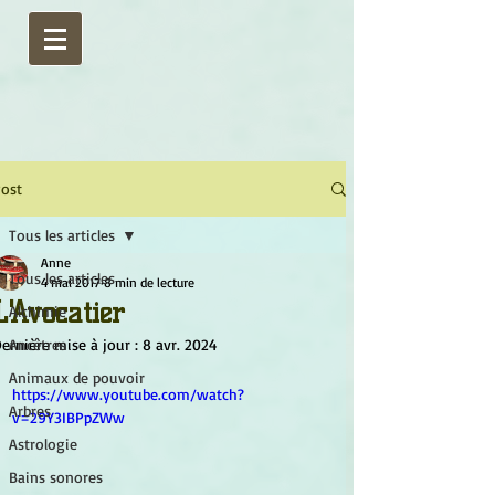
ost
Tous les articles
Anne
Tous les articles
4 mai 2017
8 min de lecture
L'Avocatier
Alchimie
ernière mise à jour :
Ancêtres
8 avr. 2024
Animaux de pouvoir
https://www.youtube.com/watch?
Arbres
v=29Y3IBPpZWw
Astrologie
Bains sonores