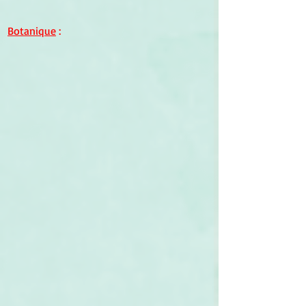
Botanique
 :