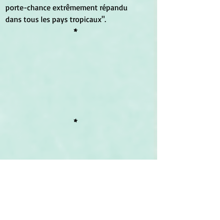
porte-chance extrêmement répandu 
dans tous les pays tropicaux".
*
*
Symbolisme alimentaire
 :
	Pour 
Christiane Beerlandt,
 auteure 
de 
La Symbolique des aliments, la corne 
d'abondance
 (Éditions Beerlandt 