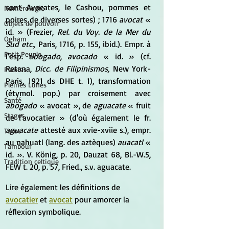
sont Avocates, le Cashou, pommes et 
Numérologie
poires de diverses sortes) ; 1716 
avocat
 « 
Objets de pouvoir
id. » (Frezier, 
Rel. du Voy. de la Mer du 
Ogham
Sud etc.,
 Paris, 1716, p. 155, ibid.). Empr. à 
Petit Peuple
l'esp. a
bogado, avocado
 « id. » (cf. 
Retana, 
Dicc. de Filipinismos,
 New York-
Plantes
Paris, 1921 ds DHE t. 1), transformation 
Pleines Lunes
(étymol. pop.) par croisement avec 
Santé
abogado
 « avocat », de 
aguacate 
« fruit 
Stages
de l'avocatier » (d'où également le fr. 
aguacate
 attesté aux xvie-xviie s.), empr. 
Tarot
au nahuatl (lang. des aztèques) 
auacatl 
« 
Tambour
id. ». V. König, p. 20, Dauzat 68, Bl.-W.5, 
Tradition celtique
FEW t. 20, p. 57, Fried., s.v. aguacate.
Lire également les définitions de 
avocatier
 et 
avocat
 pour amorcer la 
réflexion symbolique.