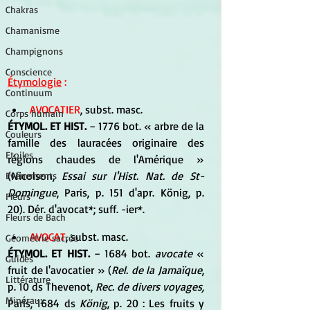
Chakras
Chamanisme
Champignons
Conscience
Étymologie
 :
Continuum
AVOCATIER
, subst. masc. 
Corps humain
ÉTYMOL. ET HIST. 
− 1776 bot. « arbre de la 
Couleurs
famille des lauracées originaire des 
Etoiles
régions chaudes de l'Amérique » 
(Nicolson, 
Essai sur l'Hist. Nat. de St-
Evénements
Domingue
, Paris, p. 151 d'apr. König, p. 
Fleurs
20). Dér. d'avocat*; suff. -ier*.
Fleurs de Bach
AVOCAT
, subst. masc. 
Géométrie sacrée
ÉTYMOL. ET HIST.
 − 1684 bot. 
avocate
 « 
Guides
fruit de l'avocatier » (
Rel. de la Jamaïque
, 
Littérature
p. 10 ds Thevenot, 
Rec. de divers voyages,
Minéraux
Paris, 1684 ds 
König
, p. 20 : Les fruits y 