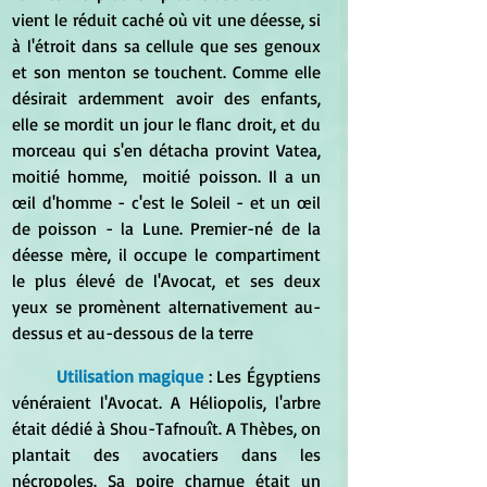
vient le réduit caché où vit une déesse, si 
à l'étroit dans sa cellule que ses genoux 
et son menton se touchent. Comme elle 
désirait ardemment avoir des enfants, 
elle se mordit un jour le flanc droit, et du 
morceau qui s'en détacha provint Vatea, 
moitié homme,  moitié poisson. Il a un 
œil d'homme - c'est le Soleil - et un œil 
de poisson - la Lune. Premier-né de la 
déesse mère, il occupe le compartiment 
le plus élevé de l'Avocat, et ses deux 
yeux se promènent alternativement au-
dessus et au-dessous de la terre
Utilisation magique
 : Les Égyptiens 
vénéraient l'Avocat. A Héliopolis, l'arbre 
était dédié à Shou-Tafnouît. A Thèbes, on 
plantait des avocatiers dans les 
nécropoles. Sa poire charnue était un 