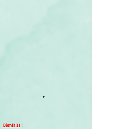
*
Bienfaits
 :