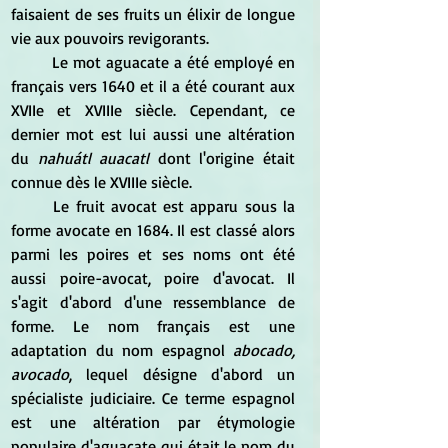
faisaient de ses fruits un élixir de longue 
vie aux pouvoirs revigorants.
	Le mot aguacate a été employé en 
français vers 1640 et il a été courant aux 
XVIIe et XVIIIe siècle. Cependant, ce 
dernier mot est lui aussi une altération 
du 
nahuátl auacatl
 dont l'origine était 
connue dès le XVIIIe siècle. 
	Le fruit avocat est apparu sous la 
forme avocate en 1684. Il est classé alors 
parmi les poires et ses noms ont été 
aussi poire-avocat, poire d'avocat. Il 
s'agit d'abord d'une ressemblance de 
forme. Le nom français est une 
adaptation du nom espagnol 
abocado, 
avocado
, lequel désigne d'abord un 
spécialiste judiciaire. Ce terme espagnol 
est une altération par étymologie 
populaire d'aguacate qui était le nom du 