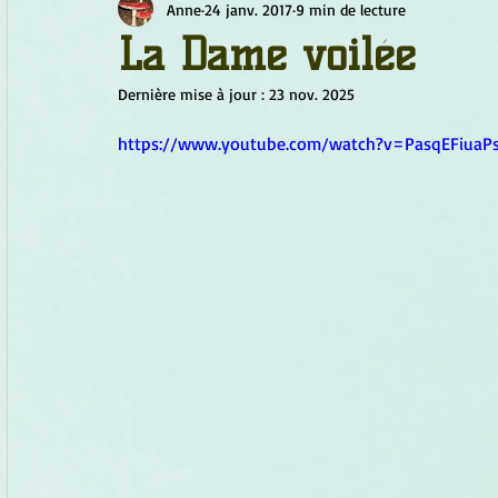
Anne
24 janv. 2017
9 min de lecture
Chamanisme
Champignons
Conscience
Continu
La Dame voilée
Dernière mise à jour :
23 nov. 2025
Fleurs
Fleurs de Bach
Géométrie sacrée
Guide
https://www.youtube.com/watch?v=PasqEFiuaP
Objets de pouvoir
Ogham
Petit Peuple
Plantes