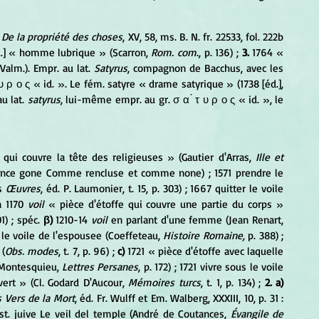
 
De la propriété des choses
, XV, 58, ms. B. N. fr. 22533, fol. 222b 
d.] « homme lubrique » (Scarron, 
Rom. com
., p. 136) ; 
3.
 1764 « 
alm.). Empr. au lat. 
Satyrus
, compagnon de Bacchus, avec les 
 υ ρ ο ς « id. ». Le fém. satyre « drame satyrique » (1738 [éd.], 
au lat. 
satyrus
, lui-même empr. au gr. σ α ́ τ υ ρ ο ς « id. », le 
 qui couvre la tête des religieuses » (Gautier d'Arras, 
Ille et 
blance gone Comme rencluse et comme none) ; 1571 prendre le 
s 
Œuvres
, éd. P. Laumonier, t. 15, p. 303) ; 1667 quitter le voile 
a 1170 
voil
 « pièce d'étoffe qui couvre une partie du corps » 
) ; spéc. 
β)
 1210-14 
voil 
en parlant d'une femme (Jean Renart, 
r le voile de l'espousee (Coeffeteau, 
Histoire Romaine,
 p. 388) ; 
 (
Obs. modes
, t. 7, p. 96) ; 
c)
 1721 « pièce d'étoffe avec laquelle 
Montesquieu, 
Lettres Persanes
, p. 172) ; 1721 vivre sous le voile 
vert » (Cl. Godard D'Aucour, 
Mémoires turcs
, t. 1, p. 134) ;
 2. a)
 Vers de la Mort
, éd. Fr. Wulff et Em. Walberg, XXXIII, 10, p. 31 : 
hist. juive Le veil del temple (André de Coutances, 
Évangile de 