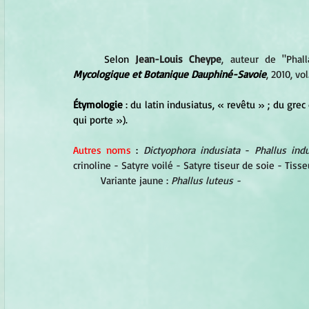
	Selon
Jean-Louis Cheype
, auteur de "Phall
Mycologique et Botanique Dauphiné-Savoie
, 2010, vol
Étymologie
 : du latin indusiatus, « revêtu » ; du grec 
qui porte »). 
Autres noms
 : 
Dictyophora indusiata
 - 
Phallus ind
crinoline - Satyre voilé - Satyre tiseur de soie - Tiss
Variante jaune : 
Phallus luteus -