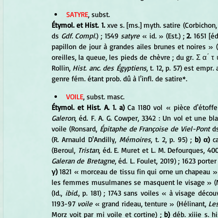
SATYRE
, subst. 
Étymol. et Hist. 1.
 xve s. [ms.] myth. satire (Corbichon,
ds 
Gdf. Compl.
) ; 1549 
satyre
 « id. » (Est.) ; 
2.
 1651 [é
papillon de jour à grandes ailes brunes et noires » (V
oreilles, la queue, les pieds de chèvre ; du gr. Σ α ́ τ
Rollin, 
Hist. anc. des Égyptiens
, t. 12, p. 57) est empr. 
genre fém. étant prob. dû à l'infl. de satire*.
VOILE
, subst. masc. 
Étymol. et Hist. A. 1. a)
 Ca 1180 vol « pièce d'étoffe
Galeron
, éd. F. A. G. Cowper, 3342 : Un vol et une 
voile (Ronsard, 
Épitaphe de Françoise de Viel-Pont
 d
(R. Arnauld D'Andilly, 
Mémoires
, t. 2, p. 95) ; 
b) α)
 c
(Beroul, 
Tristan
, éd. E. Muret et L. M. Defourques, 4001
Galeran de Bretagne
, éd. L. Foulet, 2019) ; 1623 porte
γ)
 1821 « morceau de tissu fin qui orne un chapeau »
les femmes musulmanes se masquent le visage » (
(Id., 
ibid
., p. 181) ; 1743 sans voiles « à visage décou
1193-97 
voile
 « grand rideau, tenture » (Hélinant, 
Les
Morz voit par mi voile et cortine) ; 
b) 
déb. xiiie s. 