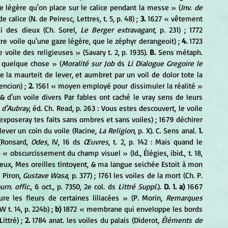
e légère qu'on place sur le calice pendant la messe » (
Inv. de 
e calice (N. de Peiresc, Lettres, t. 5, p. 48) ; 
3.
 1627 « vêtement 
i des dieux (Ch. Sorel, 
Le Berger extravagant
, p. 231) ; 1772 
utre voile qu'une gaze légère, que le zéphyr derangeoit) ; 
4.
 1723 
 voile des religieuses » (Savary t. 2, p. 1935).
 B.
 Sens métaph. 
e quelque chose » (
Moralité sur Job
 ds
 Li Dialogue Gregoire le 
tece la maurteit de lever, et aumbret par un voil de dolor tote la 
ncion) ; 
2.
 1561 « moyen employé pour dissimuler la réalité » 
 : & d'un voile divers Par fables ont caché le vray sens de leurs 
 d'Aubray
, éd. Ch. Read, p. 263 : Vous estes descouvert, le voile 
 J'exposeray tes faits sans ombres et sans voiles) ; 1679 déchirer 
42 lever un coin du voile (Racine, 
La Religion
, p. X). C. Sens anal. 
1.
(Ronsard, 
Odes
, IV, 16 ds 
Œuvres
, t. 2, p. 142 : Mais quand le 
 « obscurcissement du champ visuel » (Id., Élégies, ibid., t. 18, 
eux, Mes oreilles tintoyent, & ma langue seichée Estoit à mon 
 Piron, 
Gustave Wasa
, p. 377) ; 1761 les voiles de la mort (Ch. P. 
urn. offic.
, 6 oct., p. 7350, 2e col. ds 
Littré Suppl.
). 
D. 1. a)
 1667 
e les fleurs de certaines liliacées » (P. Morin, 
Remarques 
W t. 14, p. 224b) ; 
b)
 1872 « membrane qui enveloppe les bords 
ttré) ; 
2.
 1784 anat. les voiles du palais (Diderot, 
Éléments de 