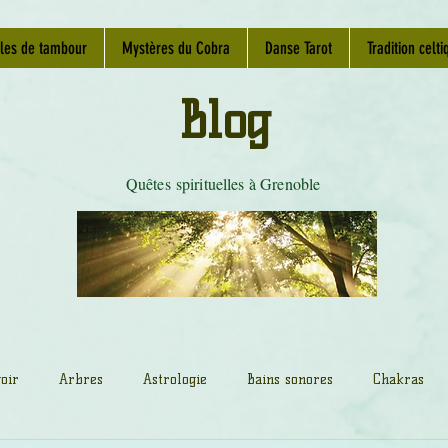
les de tambour
Mystères du Cobra
Danse Tarot
Tradition celti
Blog
Quêtes spirituelles à Grenoble
oir
Arbres
Astrologie
Bains sonores
Chakras