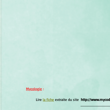
Mycologie
 :
	Lire 
la fiche
 extraite du site  
http://www.mycodb