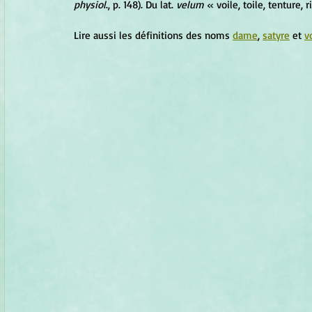
physiol
., p. 148). Du lat. 
velum
 « voile, toile, tenture,
Lire aussi les définitions des noms 
dame
, 
satyre
 et 
v