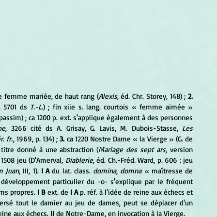
ne femme mariée, de haut rang (
Alexis
, éd. Chr. Storey, 148) ; 
2.
, 5701 ds 
T.-L
.) ; fin xiie s. lang. courtois « femme aimée » 
et passim) ; ca 1200 p. ext. s'applique également à des personnes 
he
, 3266 cité ds A. Grisay, G. Lavis, M. Dubois-Stasse, 
Les 
. fr.
, 1969, p. 134) ; 
3.
 ca 1220 Nostre Dame « la Vierge » (G. de 
. titre donné à une abstraction (
Mariage des sept ars
, version 
 
1508 jeu (D'Amerval, 
Diablerie
, éd. Ch.-Fréd. Ward, p. 606 : jeu 
 Juan
, III, 1). 
I A
 du lat. class. 
domina, domna
 « maîtresse de 
développement particulier du -o- s'explique par le fréquent 
ms propres. 
I B 
ext. de 
I A 
p. réf. à l'idée de reine aux échecs et 
aversé tout le damier au jeu de dames, peut se déplacer d'un 
ine aux échecs. 
II 
de Notre-Dame, en invocation à la Vierge.