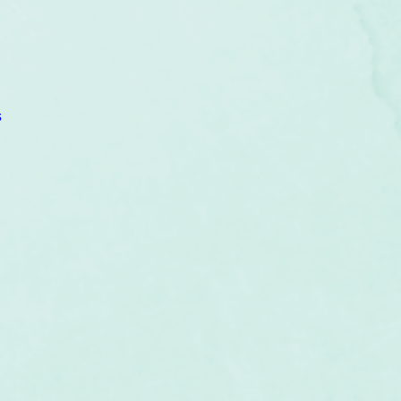
um
Corps humain
Couleurs
Etoiles
Evénements
s
Littérature
Minéraux
Numérologie
s
Pleines Lunes
Santé
Stages
Tarot