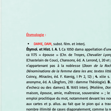
Étymologie
 :
DAME, DAM,
 subst. fém. et interj. 
Étymol. et Hist. I. A. 1.
 Ca 1050 dama appellation d'u
ca 1175 « épouse » (Chr. de Troyes, 
Chevalier Lyon
(Chastelain de Couci, 
Chansons
, éd. A. Lerond, I, 20 
n'appartenant pas à la noblesse (
Doon de la Roc
Dénominations de la femme dans les anc. textes littér
Coincy, 
Miracles
, éd. F. Kœnig, I Pr 2, 12) ; 
4.
 xiiie s
anonyme, éd. A. Långfors, 210 : damme Théologie). 
B.
d'echecz ou des dames). 
II. 
1665 interj. (Molière, 
Dom
maison, épouse, amie, maîtresse, souveraine » ; le 
emploi proclitique du mot, notamment devant les no
aux cartes et p. allus. au fait que le pion qui a tr
nombre illimité de cases diagonalement, comme la re