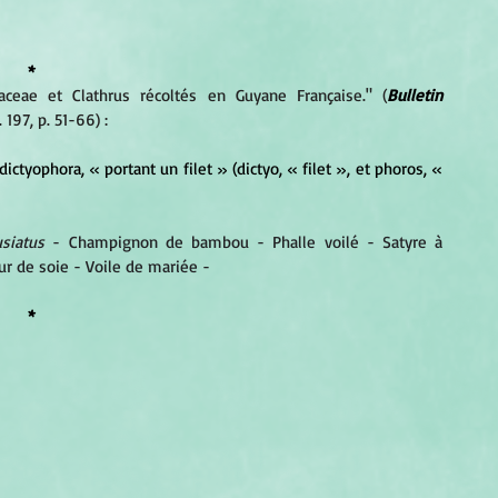
*
aceae et Clathrus récoltés en Guyane Française." (
Bulletin 
. 197, p. 51-66) :
dictyophora, « portant un filet » (dictyo, « filet », et phoros, « 
usiatus
 - Champignon de bambou - Phalle voilé - Satyre à 
eur de soie - Voile de mariée -
*