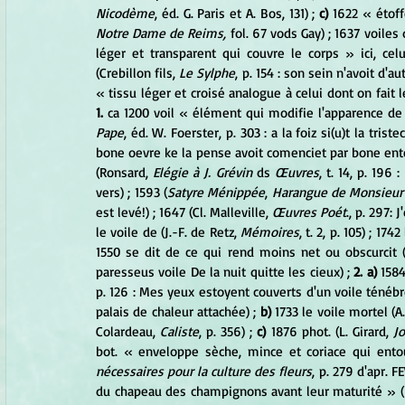
Nicodème
, éd. G. Paris et A. Bos, 131) ; 
c)
 1622 « étoff
Notre Dame de Reims,
 fol. 67 vods Gay) ; 1637 voiles d
léger et transparent qui couvre le corps » ici, celu
(Crebillon fils, 
Le Sylphe
, p. 154 : son sein n'avoit d'a
« tissu léger et croisé analogue à celui dont on fait le
1.
 ca 1200 voil « élément qui modifie l'apparence d
Pape
, éd. W. Foerster, p. 303 : a la foiz si(u)t la tris
bone oevre ke la pense avoit comenciet par bone ente
(Ronsard, 
Elégie à J. Grévin
 ds 
Œuvres
, t. 14, p. 196
vers) ; 1593 (
Satyre Ménippée
, 
Harangue de Monsieur
est levé!) ; 1647 (Cl. Malleville, 
Œuvres Poét
., p. 297:
le voile de (J.-F. de Retz, 
Mémoires
, t. 2, p. 105) ; 17
1550 se dit de ce qui rend moins net ou obscurcit 
paresseus voile De la nuit quitte les cieux) ;
 2. a)
 1584
p. 126 : Mes yeux estoyent couverts d'un voile ténébr
palais de chaleur attachée) ; 
b)
 1733 le voile mortel (A.
Colardeau, 
Caliste
, p. 356) ; 
c)
 1876 phot. (L. Girard, 
Jo
bot. « enveloppe sèche, mince et coriace qui entour
nécessaires pour la culture des fleurs
, p. 279 d'apr. FE
du chapeau des champignons avant leur maturité » (Li