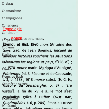
Chakras
Chamanisme
Champignons
Conscience
Étymologie
 :
Continuum
MORSE
, subst. masc. 
Corps humain
Étymol. et Hist.
 1540 
mors
 (Antoine des 
Couleurs
Goys trad. de Jean Boemus, 
Recueil de 
Etoiles
diverses histoires touchant les situations 
de toutes les regions et pays,
 f°158 v°) ; 
Evénements
ca 1570 
morce
 marin (Agrippa d'Aubigné, 
Fleurs
Printemps
, éd. E. Réaume et de Caussade, 
Fleurs de Bach
t. 3, p. 158) ; 1618
 morse
 subst. (H. G. H., 
Géométrie sacrée
Histoire du Spitsberghe
, p. 8) ; rare 
jusqu'à la fin du xviiie s., le mot s'est 
Guides
généralisé grâce à Buffon (
Hist. nat., 
Littérature
Quadrupèdes
, t. 6, p. 204). Empr. au russe
Minéraux
morz
 «id.», lui-même empr. au lapon