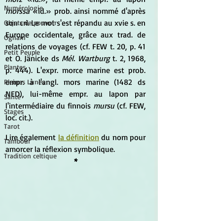
Numérologie
morssa
 «id.» prob. ainsi nommé d'après 
son cri. Le mot s'est répandu au xvie s. en 
Objets de pouvoir
Europe occidentale, grâce aux trad. de 
Ogham
relations de voyages (cf. FEW t. 20, p. 41 
Petit Peuple
et O. Jänicke ds 
Mél. Wartburg
 t. 2, 1968, 
Plantes
p. 444). L'expr. morce marine est prob. 
empr. à l'angl. mors marine (1482 ds 
Pleines Lunes
NED), lui-même empr. au lapon par 
Santé
l'intermédiaire du finnois 
mursu
 (cf. FEW, 
Stages
loc. cit.).
Tarot
Lire également 
la définition
du nom pour 
Tambour
amorcer la réflexion symbolique.
Tradition celtique
*