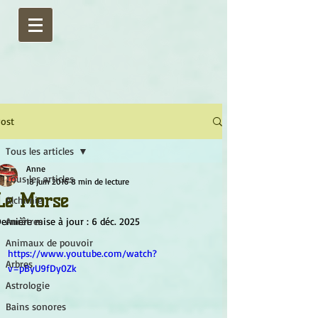
ost
Tous les articles
Anne
Tous les articles
18 juin 2016
8 min de lecture
Le Morse
Alchimie
ernière mise à jour :
Ancêtres
6 déc. 2025
Animaux de pouvoir
https://www.youtube.com/watch?
Arbres
v=pByU9fDy0Zk
Astrologie
Bains sonores