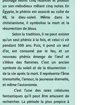
plumage réunit cinq nuances et produit 
un son mélodieux mêlant cinq notes. En 
Égypte, le phénix est associé au culte de 
Râ, le dieu-soleil. Même dans le 
christianisme, il symbolise la mort et la 
résurrection de Jésus.
	Selon la tradition, il ne peut exister 
qu'un seul phénix à la fois, et celui-ci vit 
pendant 500 ans. Puis, il pond un œuf 
d'or, est consumé par le feu, et un 
nouveau phénix émerge de l'œuf et 
s'élève des flammes. C'est un ancien 
symbole du soleil et de la résurrection - 
de la vie après la mort. Il représente l'âme 
immortelle, l'amour, la jeunesse éternelle, 
et même l'autonomie.
	C'est l'une des rares créatures 
fantastiques qu'il peut être amusant de 
rechercher. La période la plus propice à 