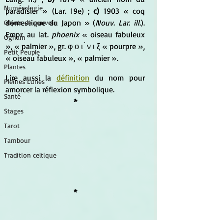
Numérologie
paradisier » (Lar. 19e) ; 
c)
 1903 « coq 
domestique du Japon » (
Nouv. Lar. ill.
). 
Objets de pouvoir
Empr. au lat. 
phoenix
 « oiseau fabuleux 
Ogham
», « palmier », gr. φ ο ι ́ ν ι ξ « pourpre », 
Petit Peuple
« oiseau fabuleux », « palmier ».
Plantes
Lire aussi la 
définition
 du nom pour 
Pleines Lunes
amorcer la réflexion symbolique.
Santé
*
Stages
Tarot
Tambour
Tradition celtique
*