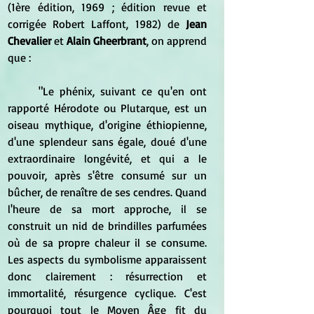
(1ère édition, 1969 ; édition revue et 
corrigée Robert Laffont, 1982) de 
Jean 
Chevalier
 et 
Alain Gheerbrant
, on apprend 
que :
	"Le phénix, suivant ce qu'en ont 
rapporté Hérodote ou Plutarque, est un 
oiseau mythique, d'origine éthiopienne, 
d'une splendeur sans égale, doué d'une 
extraordinaire longévité, et qui a le 
pouvoir, après s'être consumé sur un 
bûcher, de renaître de ses cendres. Quand 
l'heure de sa mort approche, il se 
construit un nid de brindilles parfumées 
où de sa propre chaleur il se consume. 
Les aspects du symbolisme apparaissent 
donc clairement : résurrection et 
immortalité, résurgence cyclique. C'est 
pourquoi tout le Moyen Âge fit du 