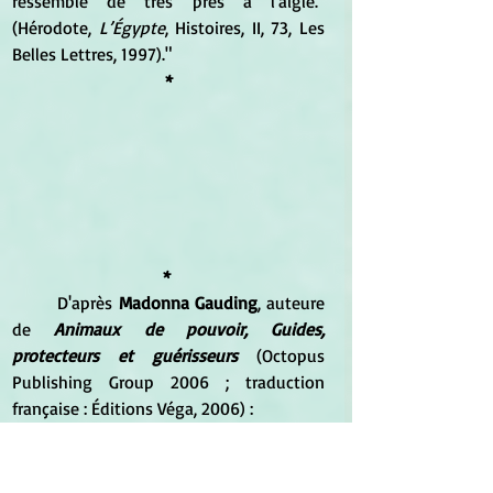
ressemble de très près à l'aigle." 
(Hérodote, 
L’Égypte
, Histoires, II, 73, Les 
Belles Lettres, 1997)."
*
* 
	D'après 
Madonna Gauding
, auteure 
de 
Animaux de pouvoir, Guides, 
protecteurs et guérisseurs 
(Octopus 
Publishing Group 2006 ; traduction 
française : Éditions Véga, 2006) :
"
Guide d'interprétation 