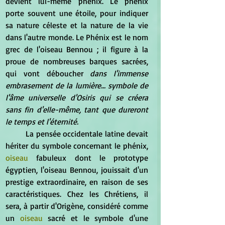
devient lui-même phénix. Le phénix 
porte souvent une étoile, pour indiquer 
sa nature céleste et la nature de la vie 
dans l'autre monde. Le Phénix est le nom 
grec de l'oiseau Bennou ; il figure à la 
proue de nombreuses barques sacrées, 
qui vont déboucher
 dans l'immense 
embrasement de la lumière... symbole de 
l'âme universelle d'Osiris qui se créera 
sans fin d'elle-même, tant que dureront 
le temps et l'éternité.
	La pensée occidentale latine devait 
hériter du symbole concernant le phénix, 
oiseau
 fabuleux dont le prototype 
égyptien, l'oiseau Bennou, jouissait d'un 
prestige extraordinaire, en raison de ses 
caractéristiques. Chez les Chrétiens, il 
sera, à partir d'Origène, considéré comme 
un 
oiseau
 sacré et le symbole d'une