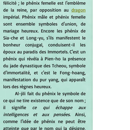
félicité ; le phénix femelle est l'emblème 
de la reine, par opposition au 
dragon
impérial. Phénix mâle et phénix femelle 
sont ensemble symboles d'union, de 
mariage heureux. Encore les phénix de 
Sia-che et Long-yu, s'ils manifestent le 
bonheur conjugal, conduisent-il les 
époux au paradis des Immortels. C'est un 
phénix qui révéla à Pien-ho la présence 
du jade dynastique des Tcheou, symbole 
d'immortalité, et c'est le Fong-hoang, 
manifestation du pur yang, qui apparaît 
lors des règnes heureux. 
	Al-jili fait du phénix le symbole de 
ce qui ne tire existence que de son nom ; 
il signifie 
ce qui échappe aux 
intelligences et aux pensées
. Ainsi, 
comme l'idée de phénix ne peut être 
atteinte que par le nom qui la désigne, 