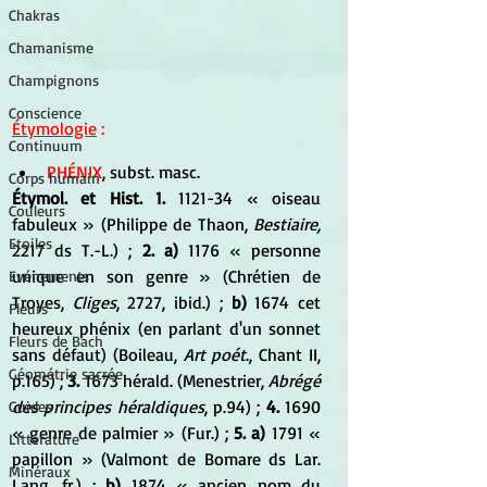
Chakras
Chamanisme
Champignons
Conscience
Étymologie
 :
Continuum
PHÉNIX
, subst. masc. 
Corps humain
Étymol. et Hist. 1.
 1121-34 « oiseau 
Couleurs
fabuleux » (Philippe de Thaon, 
Bestiaire,
Etoiles
2217 ds T.-L.) ; 
2. a)
 1176 « personne 
unique en son genre » (Chrétien de 
Evénements
Troyes,
 Cliges
, 2727, ibid.) ;
 b)
 1674 cet 
Fleurs
heureux phénix (en parlant d'un sonnet 
Fleurs de Bach
sans défaut) (Boileau, 
Art poét
., Chant II, 
Géométrie sacrée
p.165) ; 
3.
 1673 hérald. (Menestrier, 
Abrégé 
des principes héraldiques
, p.94) ; 
4.
 1690 
Guides
« genre de palmier » (Fur.) ; 
5. a)
 1791 « 
Littérature
papillon » (Valmont de Bomare ds Lar. 
Minéraux
Lang. fr.) ; 
b) 
1874 « ancien nom du 