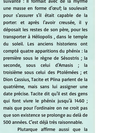
suivante : Il formait avec de la myrrhe 
une masse en forme d'œuf; la soulevait 
pour s'assurer s'il était capable de la 
porter: et après l'avoir creusée, il y 
déposait les restes de son père, pour les 
transporter à Héliopolis , dans le temple 
du soleil. Les anciens historiens ont 
compté quatre apparitions du phénix : la 
première sous le règne de Sésostris ; la 
seconde, sous celui d'Amasis ; la 
troisième sous celui des Ptolémées ; et 
Dion Cassius, Tacite et Plina parlent de la 
quatrième, mais sans lui assigner une 
date précise. Tacite dit qu'il est des gens 
qui font vivre le phénix jusqu'à 1460 ; 
mais que pour l'ordinaire on ne croit pas 
que son existence se prolonge au delà de 
500 années. C'est déjà très raisonnable. 
	Plutarque affirme aussi que la 