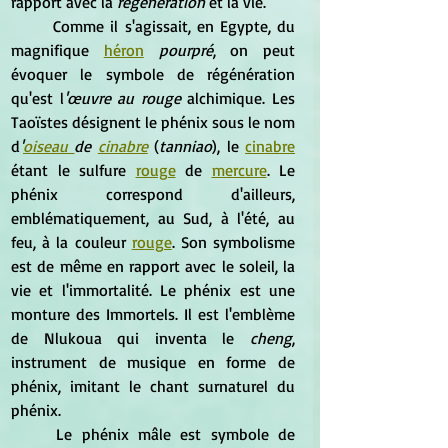
rapport avec la 
régénération 
et la vie.
	Comme il s'agissait, en Egypte, du 
magnifique 
héron
pourpré
, on peut 
évoquer le symbole de régénération 
qu'est l
'œuvre au rouge 
alchimique. Les 
Taoïstes désignent le phénix sous le nom 
d
'
oiseau 
de 
cinabre
 (
tanniao
), le 
cinabre
étant le sulfure 
rouge
 de 
mercure
. Le 
phénix correspond d'ailleurs, 
emblématiquement, au Sud, à l'été, au 
feu, à la couleur 
rouge
. Son symbolisme 
est de même en rapport avec le soleil, la 
vie et l'immortalité. Le phénix est une 
monture des Immortels. Il est l'emblème 
de Nlukoua qui inventa le 
cheng
, 
instrument de musique en forme de 
phénix, imitant le chant surnaturel du 
phénix.
	Le phénix mâle est symbole de 