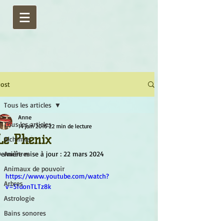
ost
Tous les articles
Anne
Tous les articles
14 juin 2016
22 min de lecture
Le Phénix
Alchimie
ernière mise à jour :
Ancêtres
22 mars 2024
Animaux de pouvoir
https://www.youtube.com/watch?
Arbres
v=5fdonTLTz8k
Astrologie
Bains sonores