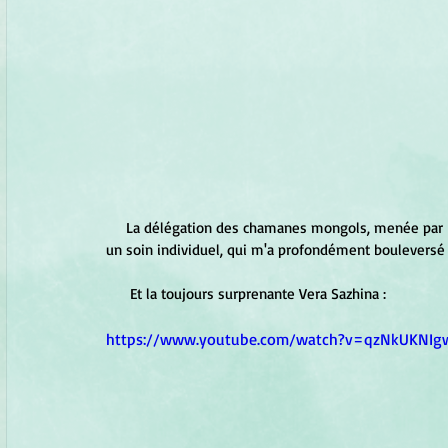
     La délégation des chamanes mongols, menée par NARA VIZEN TSAGAAN GUUD de qui j'ai eu la chance de recevoir 
un soin individuel, qui m'a profondément bouleversé (
      Et la toujours surprenante Vera Sazhina : 
https://www.youtube.com/watch?v=qzNkUKNIg