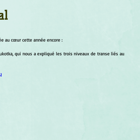
um
Corps humain
Couleurs
Etoiles
Evénements
al
s
Littérature
Minéraux
Numérologie
chée au cœur cette année encore : 
Pleines Lunes
Santé
Stages
Tarot
I