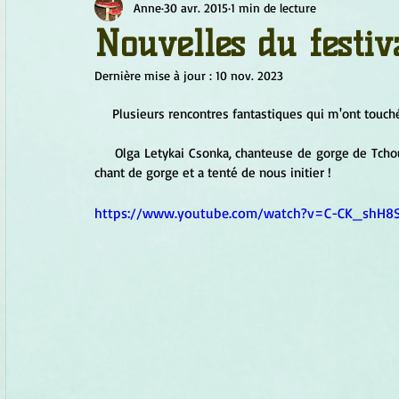
Anne
30 avr. 2015
1 min de lecture
Chamanisme
Champignons
Conscience
Continu
Nouvelles du festiv
Dernière mise à jour :
10 nov. 2023
Fleurs
Fleurs de Bach
Géométrie sacrée
Guide
     Plusieurs rencontres fantastiques qui m'ont tou
     Olga Letykai Csonka, chanteuse de gorge de Tchoukotka, qui nous a expliqué les trois niveaux de transe liés au 
Objets de pouvoir
Ogham
Petit Peuple
Plantes
chant de gorge et a tenté de nous initier ! 
https://www.youtube.com/watch?v=C-CK_shH8S