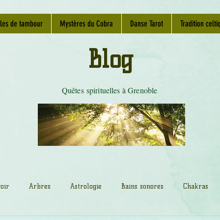
les de tambour
Mystères du Cobra
Danse Tarot
Tradition celti
Blog
Quêtes spirituelles à Grenoble
oir
Arbres
Astrologie
Bains sonores
Chakras