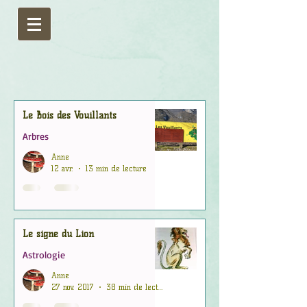
Le Bois des Vouillants
Arbres
Anne
12 avr.
13 min de lecture
Le signe du Lion
Astrologie
Anne
27 nov. 2017
38 min de lecture