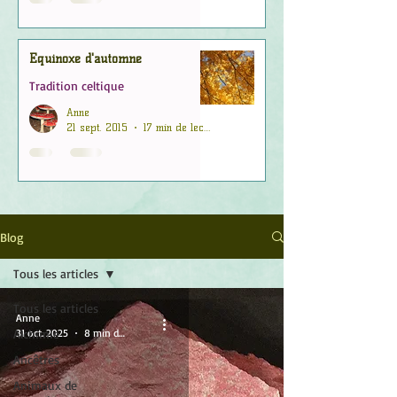
Équinoxe d'automne
Tradition celtique
Anne
21 sept. 2015
17 min de lecture
Blog
Tous les articles
Tous les articles
Anne
Alchimie
31 oct. 2025
8 min de lecture
Ancêtres
Animaux de