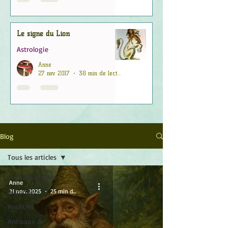
Le signe du Lion
Astrologie
Anne
27 nov. 2017
38 min de lecture
Blog
Tous les articles
Tous les articles
Anne
Alchimie
21 nov. 2025
25 min de lecture
Ancêtres
Animaux de