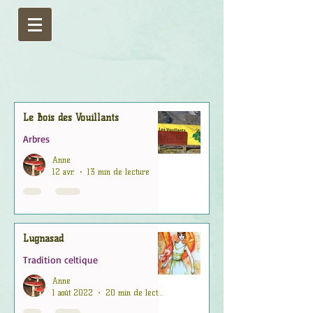
Le Bois des Vouillants
Arbres
Anne
12 avr.
13 min de lecture
Lugnasad
Tradition celtique
Anne
1 août 2022
20 min de lecture