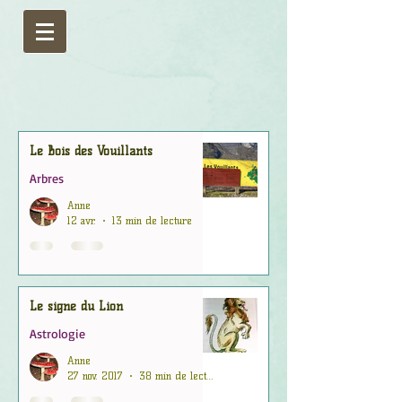
Le Bois des Vouillants
Arbres
Anne
12 avr.
13 min de lecture
Le signe du Lion
Astrologie
Anne
27 nov. 2017
38 min de lecture