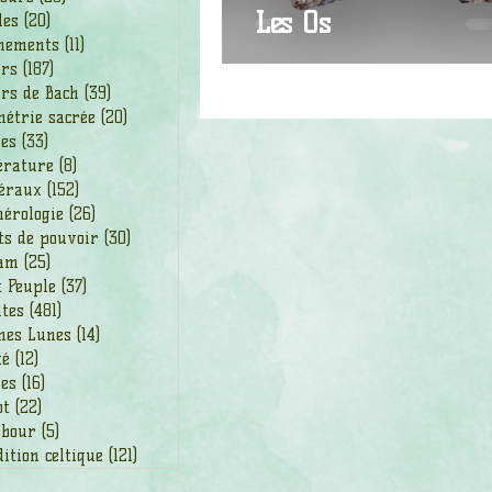
Les Os
les
(20)
20 posts
nements
(11)
11 posts
urs
(187)
187 posts
rs de Bach
(39)
39 posts
étrie sacrée
(20)
20 posts
des
(33)
33 posts
érature
(8)
8 posts
éraux
(152)
152 posts
érologie
(26)
26 posts
ts de pouvoir
(30)
30 posts
am
(25)
25 posts
t Peuple
(37)
37 posts
ntes
(481)
481 posts
nes Lunes
(14)
14 posts
té
(12)
12 posts
ges
(16)
16 posts
ot
(22)
22 posts
bour
(5)
5 posts
ition celtique
(121)
121 posts