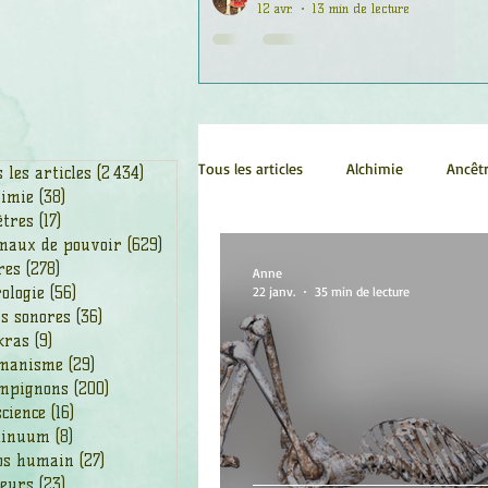
12 avr.
13 min de lecture
Tous les articles
Alchimie
Ancêt
 les articles
(2 434)
2 434 posts
himie
(38)
38 posts
êtres
(17)
17 posts
maux de pouvoir
(629)
629 posts
Chamanisme
Champignons
res
(278)
278 posts
Anne
ologie
(56)
56 posts
22 janv.
35 min de lecture
s sonores
(36)
36 posts
kras
(9)
9 posts
Fleurs
Fleurs de Bach
Géo
manisme
(29)
29 posts
mpignons
(200)
200 posts
cience
(16)
16 posts
Ogham
Petit Peuple
Plan
tinuum
(8)
8 posts
ps humain
(27)
27 posts
leurs
(23)
23 posts