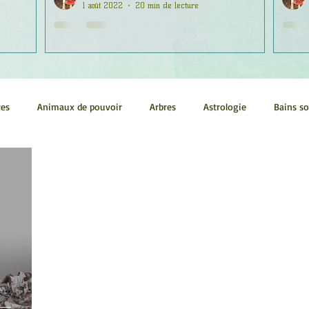
1 août 2022
20 min de lecture
res
Animaux de pouvoir
Arbres
Astrologie
Bains s
Conscience
Continuum
Corps humain
Couleurs
métrie sacrée
Guides
Littérature
Minéraux
Numéro
tes
Pleines Lunes
Santé
Stages
Tarot