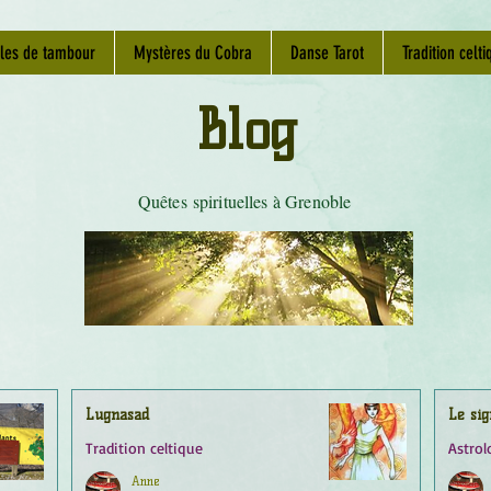
les de tambour
Mystères du Cobra
Danse Tarot
Tradition celti
Blog
Quêtes spirituelles à Grenoble
Lugnasad
Le sig
Tradition celtique
Astrol
Anne