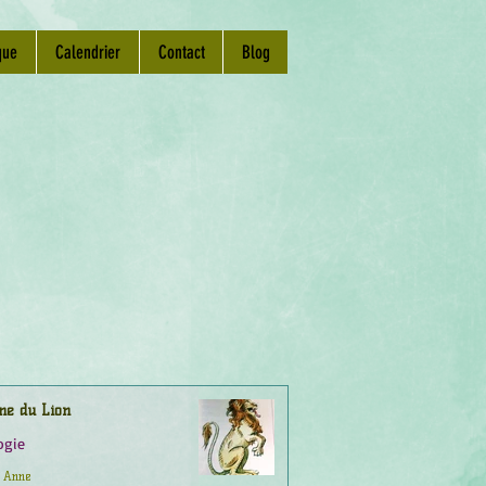
que
Calendrier
Contact
Blog
ne du Lion
ogie
Anne