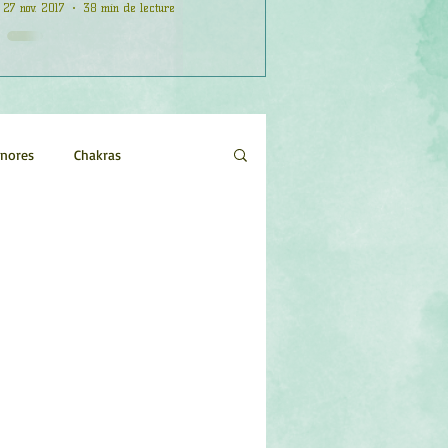
27 nov. 2017
38 min de lecture
onores
Chakras
Etoiles
Evénements
logie
Objets de pouvoir