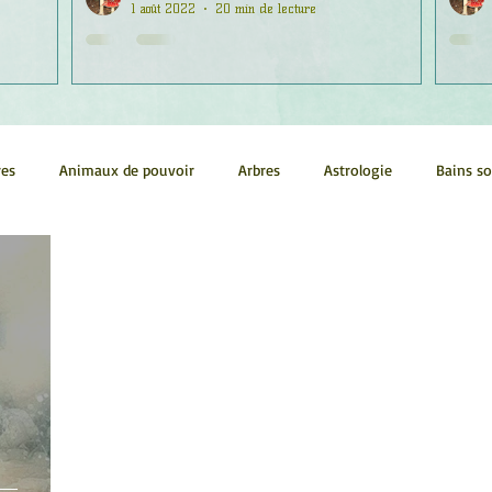
1 août 2022
20 min de lecture
res
Animaux de pouvoir
Arbres
Astrologie
Bains s
Conscience
Continuum
Corps humain
Couleurs
métrie sacrée
Guides
Littérature
Minéraux
Numéro
tes
Pleines Lunes
Santé
Stages
Tarot