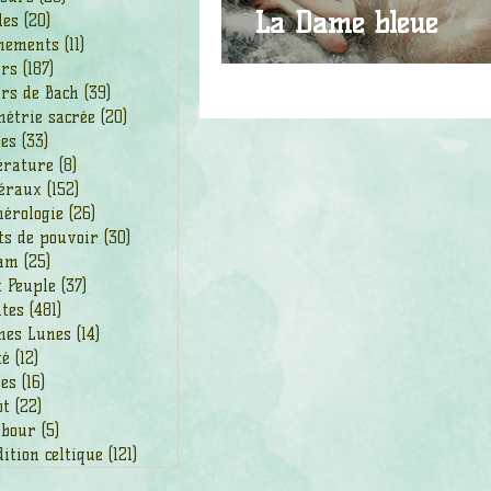
La Dame bleue
les
(20)
20 posts
nements
(11)
11 posts
urs
(187)
187 posts
rs de Bach
(39)
39 posts
étrie sacrée
(20)
20 posts
des
(33)
33 posts
érature
(8)
8 posts
éraux
(152)
152 posts
érologie
(26)
26 posts
ts de pouvoir
(30)
30 posts
am
(25)
25 posts
t Peuple
(37)
37 posts
ntes
(481)
481 posts
nes Lunes
(14)
14 posts
té
(12)
12 posts
ges
(16)
16 posts
ot
(22)
22 posts
bour
(5)
5 posts
ition celtique
(121)
121 posts