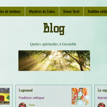
les de tambour
Mystères du Cobra
Danse Tarot
Tradition celti
Blog
Quêtes spirituelles à Grenoble
Lugnasad
Le sig
Tradition celtique
Astrol
Anne