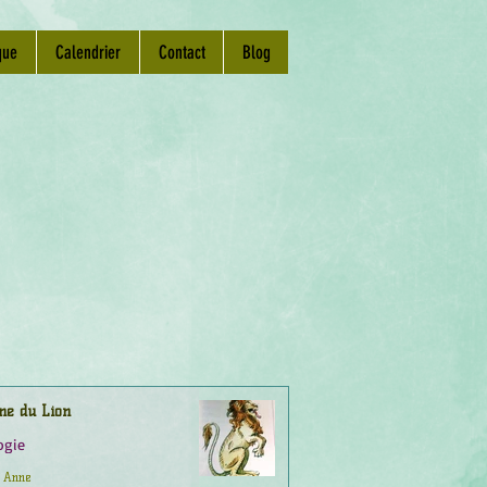
que
Calendrier
Contact
Blog
ne du Lion
ogie
Anne