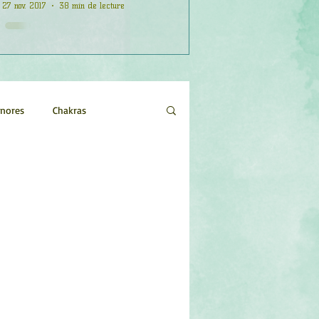
27 nov. 2017
38 min de lecture
onores
Chakras
Etoiles
Evénements
logie
Objets de pouvoir