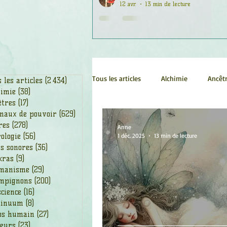
12 avr.
13 min de lecture
Tous les articles
Alchimie
Ancêt
 les articles
(2 434)
2 434 posts
himie
(38)
38 posts
êtres
(17)
17 posts
maux de pouvoir
(629)
629 posts
Chamanisme
Champignons
res
(278)
278 posts
Anne
ologie
(56)
56 posts
1 déc. 2025
13 min de lecture
s sonores
(36)
36 posts
kras
(9)
9 posts
Fleurs
Fleurs de Bach
Géo
manisme
(29)
29 posts
mpignons
(200)
200 posts
cience
(16)
16 posts
Ogham
Petit Peuple
Plan
tinuum
(8)
8 posts
ps humain
(27)
27 posts
leurs
(23)
23 posts