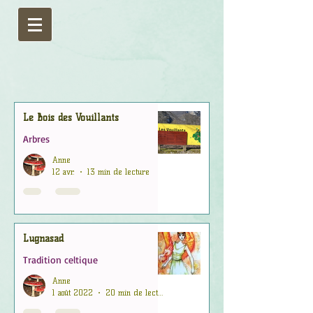
Le Bois des Vouillants
Arbres
Anne
12 avr.
13 min de lecture
Lugnasad
Tradition celtique
Anne
1 août 2022
20 min de lecture