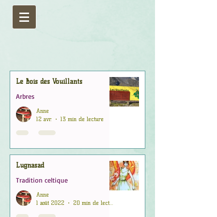
Le Bois des Vouillants
Arbres
Anne
12 avr.
13 min de lecture
Lugnasad
Tradition celtique
Anne
1 août 2022
20 min de lecture