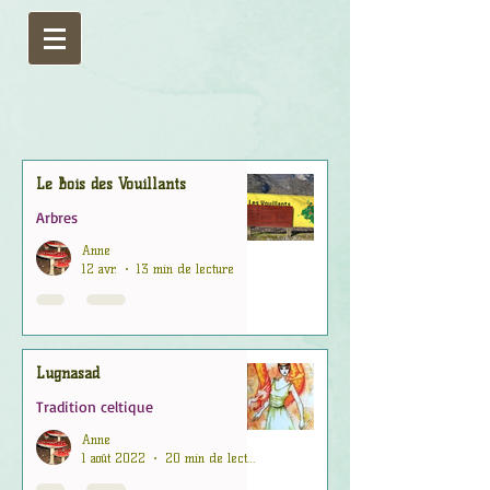
Le Bois des Vouillants
Arbres
Anne
12 avr.
13 min de lecture
Lugnasad
Tradition celtique
Anne
1 août 2022
20 min de lecture