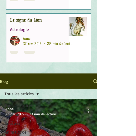
Le signe du Lion
Astrologie
Anne
27 nov. 2017
38 min de lecture
Blog
Tous les articles
Tous les articles
Anne
Alchimie
28 déc. 2022
13 min de lecture
Ancêtres
Animaux de