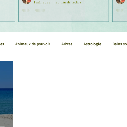
1 août 2022
20 min de lecture
res
Animaux de pouvoir
Arbres
Astrologie
Bains s
Conscience
Continuum
Corps humain
Couleurs
métrie sacrée
Guides
Littérature
Minéraux
Numéro
tes
Pleines Lunes
Santé
Stages
Tarot