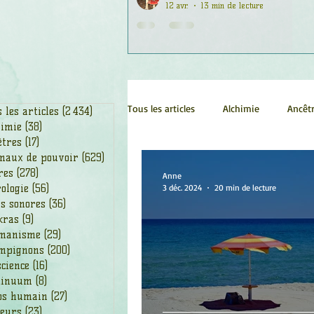
12 avr.
13 min de lecture
Tous les articles
Alchimie
Ancêt
 les articles
(2 434)
2 434 posts
himie
(38)
38 posts
êtres
(17)
17 posts
maux de pouvoir
(629)
629 posts
Chamanisme
Champignons
res
(278)
278 posts
Anne
ologie
(56)
56 posts
3 déc. 2024
20 min de lecture
s sonores
(36)
36 posts
kras
(9)
9 posts
Fleurs
Fleurs de Bach
Géo
manisme
(29)
29 posts
mpignons
(200)
200 posts
cience
(16)
16 posts
Ogham
Petit Peuple
Plan
tinuum
(8)
8 posts
ps humain
(27)
27 posts
leurs
(23)
23 posts