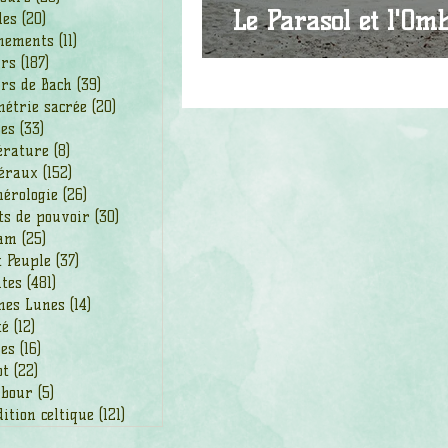
Le Parasol et l'Omb
les
(20)
20 posts
nements
(11)
11 posts
urs
(187)
187 posts
rs de Bach
(39)
39 posts
étrie sacrée
(20)
20 posts
des
(33)
33 posts
érature
(8)
8 posts
éraux
(152)
152 posts
érologie
(26)
26 posts
ts de pouvoir
(30)
30 posts
am
(25)
25 posts
t Peuple
(37)
37 posts
ntes
(481)
481 posts
nes Lunes
(14)
14 posts
té
(12)
12 posts
ges
(16)
16 posts
ot
(22)
22 posts
bour
(5)
5 posts
ition celtique
(121)
121 posts