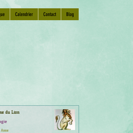
que
Calendrier
Contact
Blog
ne du Lion
ogie
Anne