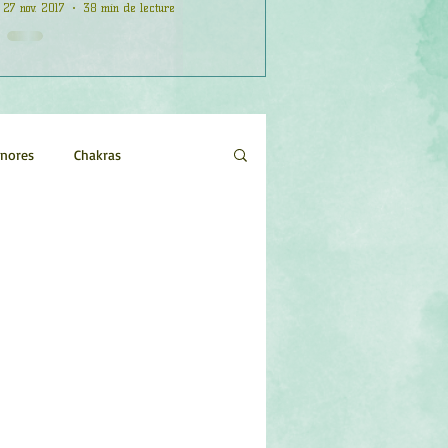
27 nov. 2017
38 min de lecture
onores
Chakras
Etoiles
Evénements
logie
Objets de pouvoir