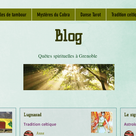
les de tambour
Mystères du Cobra
Danse Tarot
Tradition celti
Blog
Quêtes spirituelles à Grenoble
Lugnasad
Le sig
Tradition celtique
Astrol
Anne