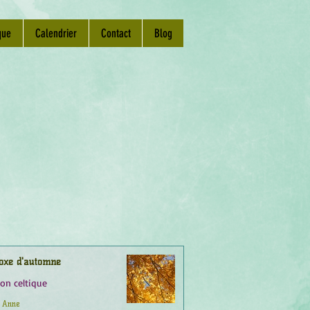
que
Calendrier
Contact
Blog
oxe d'automne
ion celtique
Anne