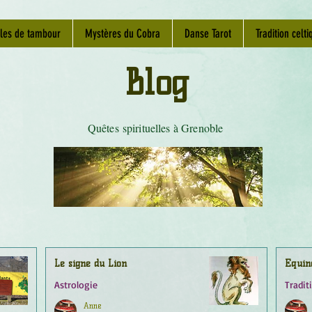
les de tambour
Mystères du Cobra
Danse Tarot
Tradition celti
Blog
Quêtes spirituelles à Grenoble
Le signe du Lion
Équin
Astrologie
Tradit
Anne