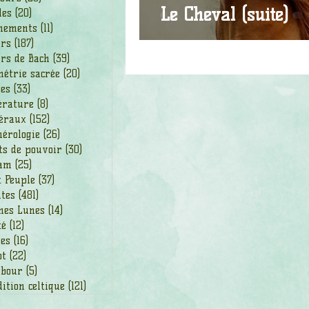
Le Cheval (suite)
les
(20)
20 posts
nements
(11)
11 posts
urs
(187)
187 posts
rs de Bach
(39)
39 posts
étrie sacrée
(20)
20 posts
des
(33)
33 posts
érature
(8)
8 posts
éraux
(152)
152 posts
érologie
(26)
26 posts
ts de pouvoir
(30)
30 posts
am
(25)
25 posts
t Peuple
(37)
37 posts
ntes
(481)
481 posts
nes Lunes
(14)
14 posts
té
(12)
12 posts
ges
(16)
16 posts
ot
(22)
22 posts
bour
(5)
5 posts
ition celtique
(121)
121 posts