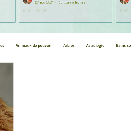
27 nov. 2017
38 min de lecture
res
Animaux de pouvoir
Arbres
Astrologie
Bains s
Conscience
Continuum
Corps humain
Couleurs
métrie sacrée
Guides
Littérature
Minéraux
Numéro
tes
Pleines Lunes
Santé
Stages
Tarot