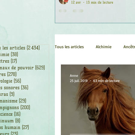
12 avr.
13 min de lecture
Tous les articles
Alchimie
Ancêt
 les articles
(2 434)
2 434 posts
himie
(38)
38 posts
êtres
(17)
17 posts
maux de pouvoir
(629)
629 posts
Chamanisme
Champignons
res
(278)
278 posts
Anne
ologie
(56)
56 posts
25 juil. 2019
63 min de lecture
s sonores
(36)
36 posts
kras
(9)
9 posts
Fleurs
Fleurs de Bach
Géo
manisme
(29)
29 posts
mpignons
(200)
200 posts
cience
(16)
16 posts
Ogham
Petit Peuple
Plan
tinuum
(8)
8 posts
ps humain
(27)
27 posts
leurs
(23)
23 posts