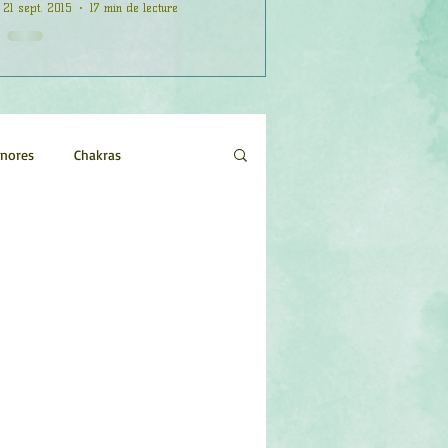
21 sept. 2015
17 min de lecture
onores
Chakras
Etoiles
Evénements
logie
Objets de pouvoir