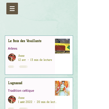
Le Bois des Vouillants
Arbres
Anne
12 avr.
13 min de lecture
Lugnasad
Tradition celtique
Anne
1 août 2022
20 min de lecture