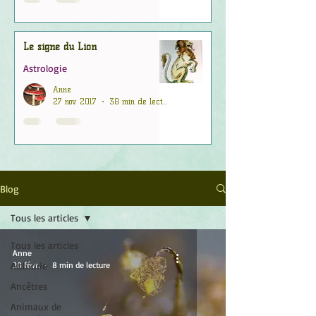
Le signe du Lion
Astrologie
Anne
27 nov. 2017
38 min de lecture
Blog
Tous les articles
Tous les articles
Anne
Alchimie
20 févr.
8 min de lecture
Ancêtres
Animaux de