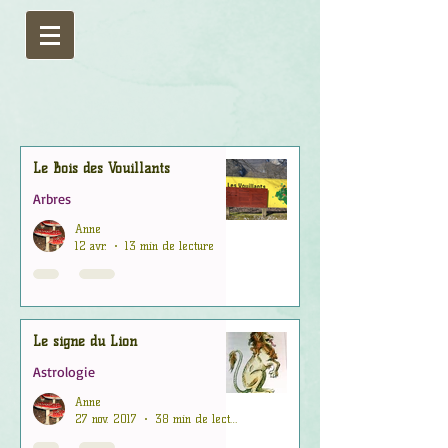
Le Bois des Vouillants
Arbres
Anne
12 avr.
13 min de lecture
Le signe du Lion
Astrologie
Anne
27 nov. 2017
38 min de lecture