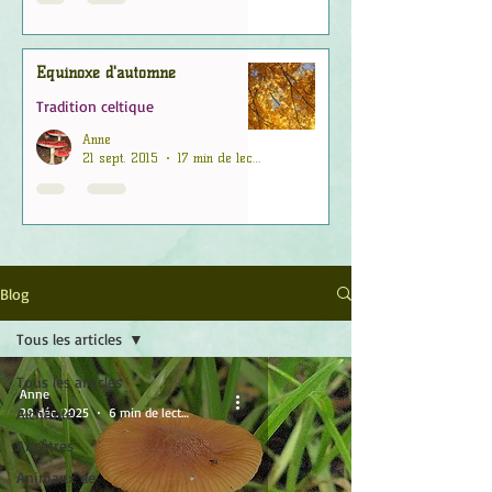
Équinoxe d'automne
Tradition celtique
Anne
21 sept. 2015
17 min de lecture
Blog
Tous les articles
Tous les articles
Anne
Alchimie
29 déc. 2025
6 min de lecture
Ancêtres
Animaux de