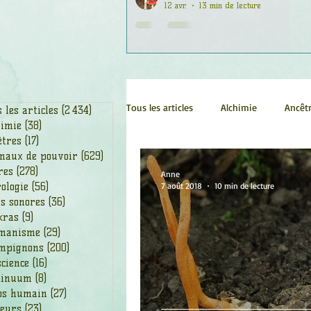
12 avr.
13 min de lecture
Tous les articles
Alchimie
Ancêt
 les articles
(2 434)
2 434 posts
himie
(38)
38 posts
êtres
(17)
17 posts
maux de pouvoir
(629)
629 posts
Chamanisme
Champignons
res
(278)
278 posts
Anne
ologie
(56)
56 posts
7 août 2018
10 min de lecture
s sonores
(36)
36 posts
kras
(9)
9 posts
Fleurs
Fleurs de Bach
Géo
manisme
(29)
29 posts
mpignons
(200)
200 posts
cience
(16)
16 posts
Ogham
Petit Peuple
Plan
tinuum
(8)
8 posts
ps humain
(27)
27 posts
leurs
(23)
23 posts