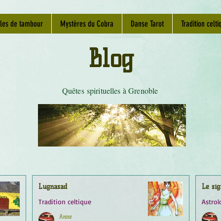
les de tambour
Mystères du Cobra
Danse Tarot
Tradition celti
Blog
Quêtes spirituelles à Grenoble
Lugnasad
Le sig
Tradition celtique
Astrol
Anne