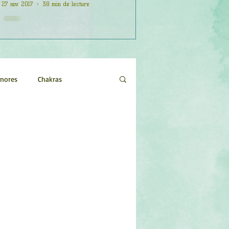
27 nov. 2017
38 min de lecture
onores
Chakras
Etoiles
Evénements
logie
Objets de pouvoir