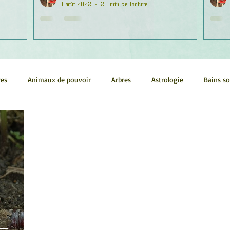
1 août 2022
20 min de lecture
res
Animaux de pouvoir
Arbres
Astrologie
Bains s
Conscience
Continuum
Corps humain
Couleurs
métrie sacrée
Guides
Littérature
Minéraux
Numéro
tes
Pleines Lunes
Santé
Stages
Tarot