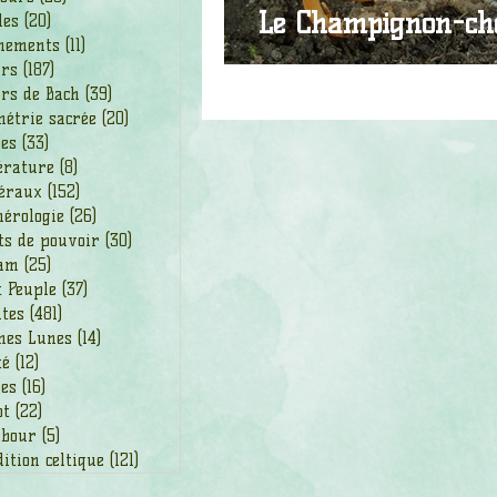
Le Champignon-che
les
(20)
20 posts
nements
(11)
11 posts
urs
(187)
187 posts
rs de Bach
(39)
39 posts
étrie sacrée
(20)
20 posts
des
(33)
33 posts
érature
(8)
8 posts
éraux
(152)
152 posts
érologie
(26)
26 posts
ts de pouvoir
(30)
30 posts
am
(25)
25 posts
t Peuple
(37)
37 posts
ntes
(481)
481 posts
nes Lunes
(14)
14 posts
té
(12)
12 posts
ges
(16)
16 posts
ot
(22)
22 posts
bour
(5)
5 posts
ition celtique
(121)
121 posts