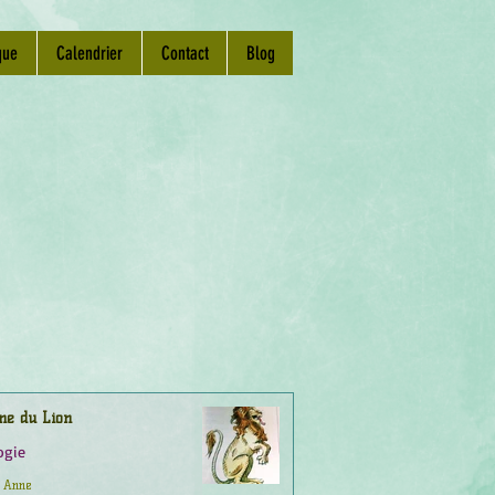
que
Calendrier
Contact
Blog
ne du Lion
ogie
Anne