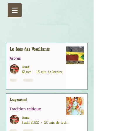
Le Bois des Vouillants
Arbres
Anne
12 avr.
13 min de lecture
Lugnasad
Tradition celtique
Anne
1 août 2022
20 min de lecture