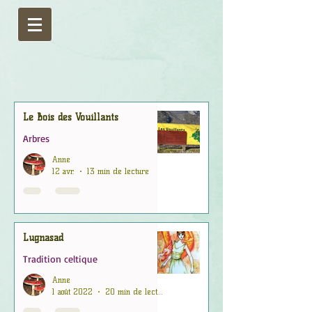
Le Bois des Vouillants
Arbres
Anne
12 avr.
13 min de lecture
Lugnasad
Tradition celtique
Anne
1 août 2022
20 min de lecture