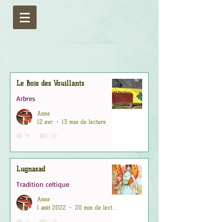
Le Bois des Vouillants
Arbres
Anne
12 avr.
13 min de lecture
Lugnasad
Tradition celtique
Anne
1 août 2022
20 min de lecture