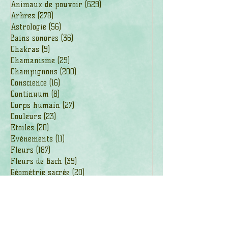
Animaux de pouvoir
(629)
629 posts
Arbres
(278)
278 posts
Astrologie
(56)
56 posts
Bains sonores
(36)
36 posts
Chakras
(9)
9 posts
Chamanisme
(29)
29 posts
Champignons
(200)
200 posts
Conscience
(16)
16 posts
Continuum
(8)
8 posts
Corps humain
(27)
27 posts
Couleurs
(23)
23 posts
Etoiles
(20)
20 posts
Evénements
(11)
11 posts
Fleurs
(187)
187 posts
Fleurs de Bach
(39)
39 posts
Géométrie sacrée
(20)
20 posts
Guides
(33)
33 posts
Littérature
(8)
8 posts
Minéraux
(152)
152 posts
Numérologie
(26)
26 posts