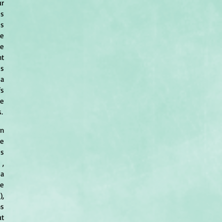
s 
s 
 
e 
t 
s 
a 
s 
e 
.
n 
élément de sens hydronymique, la forme restituée 
s 
 
, 
a 
e 
, 
s 
t 