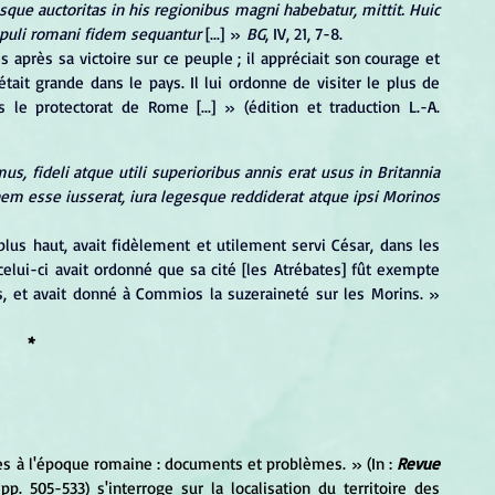
que auctoritas in his regionibus magni habebatur, mittit. Huic 
opuli romani fidem sequantur
 [...] » 
BG
, IV, 21, 7-8.
es après sa victoire sur ce peuple ; il appréciait son courage et 
 était grande dans le pays. Il lui ordonne de visiter le plus de 
 le protectorat de Rome [...] » 
(édition et traduction L.-A. 
 fideli atque utili superioribus annis erat usus in Britannia 
em esse iusserat, iura legesque reddiderat atque ipsi Morinos 
lui-ci avait ordonné que sa cité [les Atrébates] fût exempte 
d’impôt, lui avait restitué ses lois et ses institutions, et avait donné à Commios la suzeraineté sur les Morins. » 
*
tes à l'époque romaine : documents et problèmes. 
»
 (In : 
Revue 
. 505-533) s'interroge sur la localisation du territoire des 