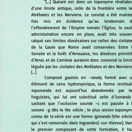
	"[...] Quéant est donc un toponyme révélateur 
d’une limite antique, celle de la frontière entre le
Atrébates et les Nerviens. Le constat a été mainte
fois mis en évidence qu’au lendemain de
l’effondrement de l’Empire romain l’Église, la seul
administration encore en place, avait très souven
calqué ses limites diocésaines sur celles des civitate
de la Gaule que Rome avait conservées. Entre l
Sensée et la forêt d’Arrouaise, les diocèses primitif
d’Arras et de Cambrai auraient donc conservé la limit
léguée par les
 civitates
 des Atrébates et des Nerviens
[...]
	Composé gaulois en 
-randa
, formé avec u
equoranda 
est aujourd’hui abandonnée par le
linguistes, qui lui ont substitué celle d
’icoranda
sachant que l’occlusive sourde -c est passée à l
sonore -g dès le VIe siècle ; le plus ancien toponym
connu de la série est une forme 
Igoranda 
(VIIe siècle)
qui s’est conservée dans Ingrandes[-sur-Vienne]. Dan
le premier composant de cette formation, il fau