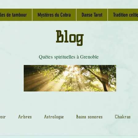
les de tambour
Mystères du Cobra
Danse Tarot
Tradition celti
Blog
Quêtes spirituelles à Grenoble
oir
Arbres
Astrologie
Bains sonores
Chakras