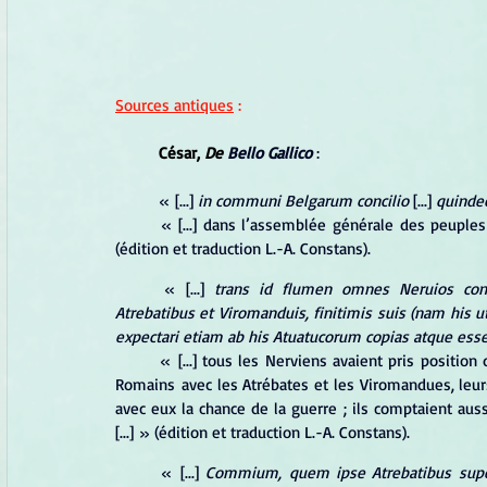
Sources antiques
 :
César, 
De 
Bello Gallico
 :
« [...]
 in communi Belgarum concilio
 [...] 
quinde
	« [...] dans l’assemblée générale des peuples belges [...] les Atrébates amèneraient 15 000 hommes [...] » 
(édition et traduction L.-A. Constans).
« [...]
 trans id flumen omnes Neruios co
Atrebatibus et Viromanduis, finitimis suis (nam his u
expectari etiam ab his Atuatucorum copias atque esse 
	« [...] tous les Nerviens avaient pris position de l’autre côté de cette rivière et ils attendaient l’arrivée des 
Romains avec les Atrébates et les Viromandues, leurs
avec eux la chance de la guerre ; ils comptaient aussi
[...] » 
(édition et traduction L.-A. Constans).
	« [...] 
Commium, quem ipse Atrebatibus supera