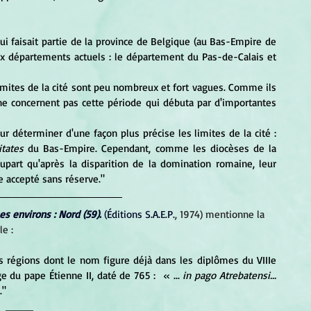
ui faisait partie de la province de Belgique (au Bas-Empire de 
ux départements actuels : le département du Pas-de-Calais et 
e concernent pas cette période qui débuta par d'importantes 
itates
 du Bas-Empire. Cependant, comme les diocèses de la 
upart qu'après la disparition de la domination romaine, leur 
e accepté sans réserve."
es environs : Nord (59)
.
 (Éditions S.A.E.P.
, 1974) mentionne la 
e :
ge du pape Étienne II, daté de 765 : 
 « ... 
in pago Atrebatensi... 
."
____