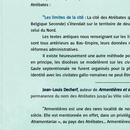
Atrébates :
	"
Les limites de la cité :
 La cité des Atrébates q
Belgique Seconde) s'étendait sur le territoire de de
celui du Nord. 
	Les textes antiques nous renseignant sur les limites de la cité sont peu nombreux et fort vagues. Comme ils 
sont tous antérieurs au Bas-Empire, leurs données n
réformes administratives.
	Il existe heureusement une autre méthode pour déterminer d'une façon plus précise les limites de la cité : 
en principe, les diocèses se modelèrent sur les
 civ
Gaule septentrionale ne furent organisés pour la pl
identité avec les
 civitates
 gallo-romaines ne peut êtr
Jean-Louis Decherf
, auteur de 
Armentières et s
permanence du nom des Atrébates jusqu'au VIIIe siècl
	"Armentières est une des rares localité de nos régions dont le nom figure déjà dans les diplômes du VIIIe 
siècle. Elle est mentionnée en effet, dans un privilè
Atramentarias
 », au pays des Atrébates... Armentières