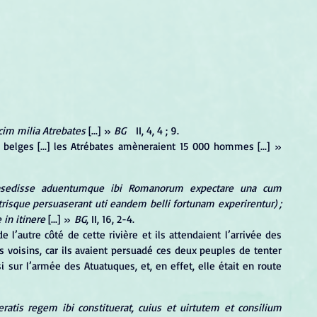
cim milia Atrebates
 [...] » 
BG 
  II, 4, 4 ; 9.
nsedisse aduentumque ibi Romanorum expectare una cum 
trisque persuaserant uti eandem belli fortunam experirentur) ; 
in itinere 
[...] »
 BG
, II, 16, 2-4.
 voisins, car ils avaient persuadé ces deux peuples de tenter 
 sur l’armée des Atuatuques, et, en effet, elle était en route 
tis regem ibi constituerat, cuius et uirtutem et consilium 