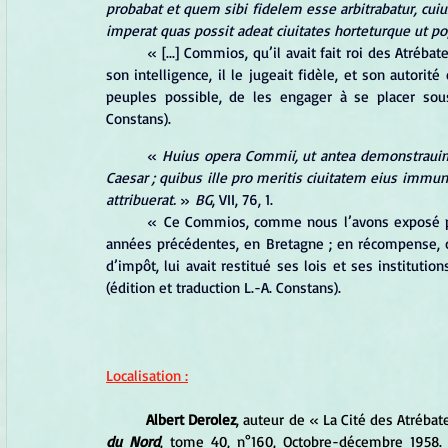
probabat et quem sibi fidelem esse arbitrabatur, cuius
imperat quas possit adeat ciuitates horteturque ut p
« [...] Commios, qu’il avait fait roi des Atrébat
son intelligence, il le jugeait fidèle, et son autorité
peuples possible, de les engager à se placer sous
Constans).
	« 
Huius opera Commii, ut antea demonstrauimus,
Caesar ; quibus ille pro meritis ciuitatem eius immun
attribuerat.
 » 
BG
, VII, 76, 1.
	« Ce Commios, comme nous l’avons exposé plus haut, avait fidèlement et utilement servi César, dans les 
années précédentes, en Bretagne ; en récompense, ce
(édition et traduction L.-A. Constans).
Localisation :
Albert Derolez
, auteur de 
« 
La Cité des Atréba
du Nord
, tome 40, n°160, Octobre-décembre 1958. pp