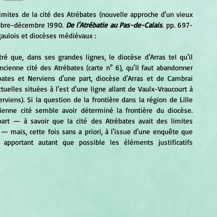
limites de la cité des Atrébates (nouvelle approche d'un vieux 
tobre-décembre 1990.
 De l'Atrébatie au Pas-de-Calais
. pp. 697-
 gaulois et diocèses médiévaux :
'ancienne cité des Atrébates (carte n° 6), qu'il faut abandonner 
bates et Nerviens d'une part, diocèse d'Arras et de Cambrai 
uelles situées à l'est d'une ligne allant de Vaulx-Vraucourt à 
iens). Si la question de la frontière dans la région de Lille 
cienne cité semble avoir déterminé la frontière du diocèse. 
art — à savoir que la cité des Atrébates avait des limites 
— mais, cette fois sans a priori, à l'issue d'une enquête que 
portant autant que possible les éléments justificatifs 