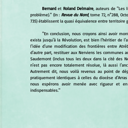
Bernard 
et 
Roland Delmaire
, auteurs de "Les 
problème)." (In : 
Revue du Nord
, tome 72, n°288, Oc
735) établissent la quasi équivalence entre territoire
	"En conclusion, nous croyons ainsi avoir montré que, dans ses grandes lignes, le diocèse d'Arras tel qu'il 
exista jusqu'à la Révolution, est bien l'héritier de l
l'idée d'une modification des frontières entre Atré
d'autre part, restituer aux Nerviens les communes act
Saudemont (inclus tous les deux dans la cité des Nerv
n'est pas encore totalement résolue, là aussi l'an
Autrement dit, nous voilà revenus au point de dép
pratiquement identiques à celles du diocèse d'Arras 
nous espérons avoir menée avec rigueur et en ap
indispensables."