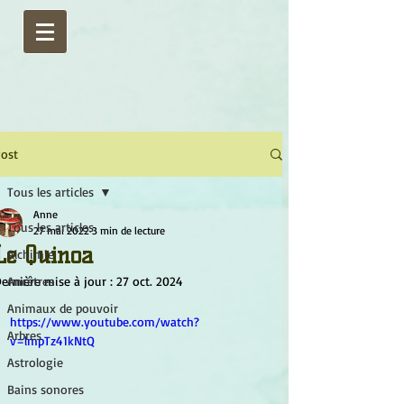
ost
Tous les articles
Anne
Tous les articles
27 mai 2022
3 min de lecture
Le Quinoa
Alchimie
ernière mise à jour :
Ancêtres
27 oct. 2024
Animaux de pouvoir
https://www.youtube.com/watch?
Arbres
v=lmpTz41kNtQ
Astrologie
Bains sonores