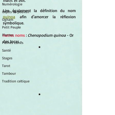
math. et bot.
Numérologie
Lire également la définition du nom 
Objets de pouvoir
quinoa
 afin d'amorcer la réflexion 
Ogham
symbolique.
Petit Peuple
Autres noms
 : 
Chenopodium quinoa 
- Or 
Plantes
des Incas -
Pleines Lunes
*
Santé
Stages
Tarot
Tambour
Tradition celtique
*