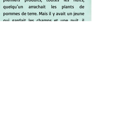
quelqu’un arrachait les plants de 
pommes de terre. Mais il y avait un jeune 
qui gardait les champs et une nuit, il 
décida de surprendre le voleur.
	Pendant la nuit, de jeunes 
paysannes apparurent. Il sonna la cloche 
et elles s’enfuirent, mais une tomba et il 
l’attrapa.
	On dit que le peuple Aymara 
pouvait parler aux étoiles…
	La jeune fille se convertit en oiseau 
et s’envola jusqu’à l’endroit où se 
trouvaient ses amies, les autres étoiles. 
Le jeune homme, bouche bée, fut 
incapable d’expliquer aux autres ce qui 
s’était passé. Mais le jour suivant, il partit 
chercher le Condor afin qu’il l’emmène 
vers les étoiles qui s’étaient enfuies de la 