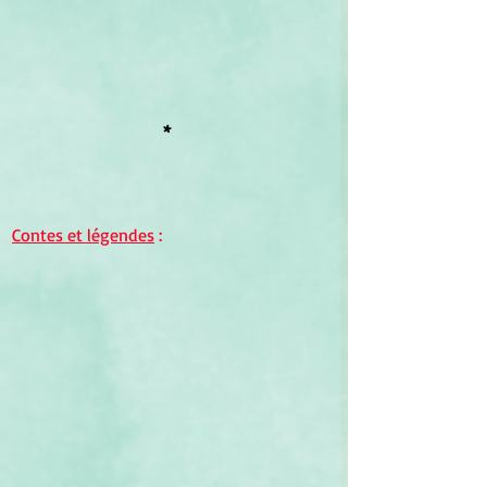
*
Contes et légendes
 :