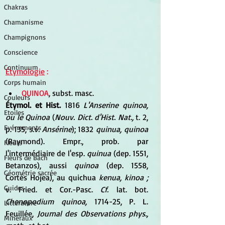
Chakras
Chamanisme
Champignons
Conscience
Continuum
Étymologie
 :
Corps humain
QUINOA
, subst. masc.
Couleurs
Étymol. et Hist.
 1816 
L'Anserine quinoa, 
Etoiles
ou le Quinoa
 (
Nouv. Dict. d'Hist. Nat.,
 t. 2, 
Evénements
p. 135, 
s.v. Ansérine
); 1832 
quinua, quinoa
(Raymond). Empr., prob. par 
Fleurs
l'intermédiaire de l'esp. 
quinua
 (dep. 1551, 
Fleurs de Bach
Betanzos), aussi 
quinoa
 (dep. 1558, 
Géométrie sacrée
Cortés Hojea), au quichua 
kenua, kinoa ;
Guides
v. Fried. et Cor.-Pasc. 
Cf.
 lat. bot. 
Chenopodium quinoa,
 1714-25, P. L. 
Littérature
Feuillée, 
Journal des Observations phys., 
Minéraux