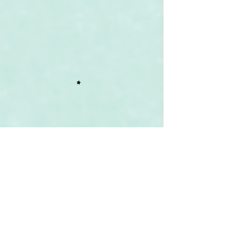
*
Littérature
 :
	Selon 
Daniel
Desormeaux
 auteur d' 
« Une nomenclature fictive : 
Paludes
 et 
l'histoire naturelle », (In : 
Bulletin des 
Amis d'André Gide
,
 n°117, janvier 1998, pp. 
43-62
) :