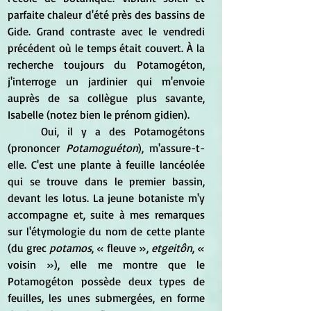
parfaite chaleur d'été près des bassins de 
Gide. Grand contraste avec le vendredi 
précédent où le temps était couvert. À la 
recherche toujours du Potamogéton, 
j'interroge un jardinier qui m'envoie 
auprès de sa collègue plus savante, 
Isabelle (notez bien le prénom gidien). 
	Oui, il y a des Potamogétons 
(prononcer 
Potamoguéton
), m'assure-t-
elle. C'est une plante à feuille lancéolée 
qui se trouve dans le premier bassin, 
devant les lotus. La jeune botaniste m'y 
accompagne et, suite à mes remarques 
sur l'étymologie du nom de cette plante 
(du grec 
potamos
, « fleuve », 
etgeitôn
, « 
voisin »), elle me montre que le 
Potamogéton possède deux types de 
feuilles, les unes submergées, en forme 