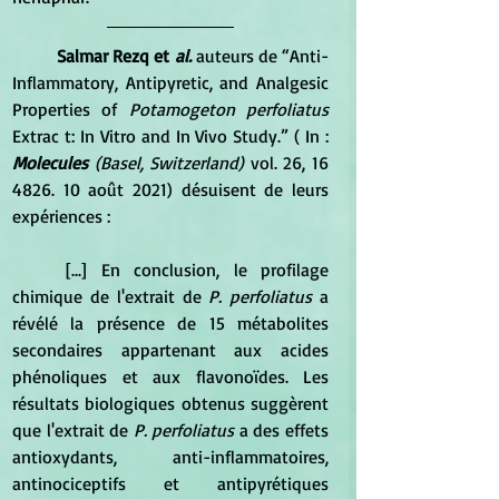
Salmar Rezq et 
al.
auteurs de
“Anti-
Inflammatory, Antipyretic, and Analgesic 
Properties of 
Potamogeton perfoliatus
Extrac t: In Vitro and In Vivo Study.” ( In : 
Molecules 
(Basel, Switzerland)
 vol. 26, 16 
4826. 10 août 2021) désuisent de leurs 
expériences :
	[...] En conclusion, le profilage 
chimique de l'extrait de 
P. perfoliatus
 a 
révélé la présence de 15 métabolites 
secondaires appartenant aux acides 
phénoliques et aux flavonoïdes. Les 
résultats biologiques obtenus suggèrent 
que l'extrait de 
P. perfoliatus 
a des effets 
antioxydants, anti-inflammatoires, 
antinociceptifs et antipyrétiques 