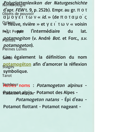
Polyglottenlexikon der Naturgeschichte
Numérologie
d'apr. 
FEW
 t. 9, p. 252b). Empr. au gr. π ο τ 
Objets de pouvoir
α μ ο γ ε ι ́ τ ω ν « 
id. 
» (de π ο τ α μ ο ́ ς 
Ogham
« fleuve, rivière » et γ ε ι ́ τ ω ν « voisin 
»), par l'intermédiaire du lat. 
Petit Peuple
potamogiton
 (v. André
 Bot.
 et Forc.,
 s.v. 
Plantes
potamogeton
).
Pleines Lunes
Lire également la définition du nom 
Santé
potamogéton
 afin d'amorcer la réflexion 
Stages
symbolique.
Tarot
Tambour
Autres noms 
: 
Potamogeton alpinus 
-
Potamot alpin - Potamot des Alpes - 
Tradition celtique
Potamogeton natans - 
Épi d'eau - 
Potamot flottant - Potamot nageant -