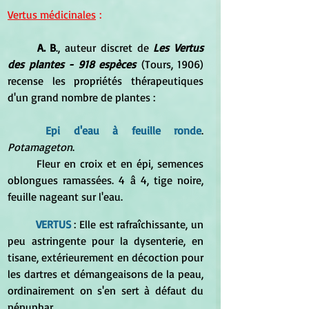
Vertus médicinales
 :
	A. B
., auteur discret de 
Les Vertus 
des plantes - 918 espèces
 (Tours, 1906) 
recense les propriétés thérapeutiques 
d'un grand nombre de plantes :
Epi d'eau à feuille ronde
.
Potamageton
. 
	Fleur en croix et en épi, semences 
oblongues ramassées. 4 â 4, tige noire, 
feuille nageant sur l'eau. 
VERTUS
 : Elle est rafraîchissante, un 
peu astringente pour la dysenterie, en 
tisane, extérieurement en décoction pour 
les dartres et démangeaisons de la peau, 
ordinairement on s'en sert à défaut du 
nénuphar.