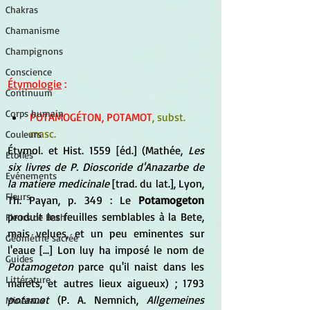
Chakras
Chamanisme
Champignons
Conscience
Étymologie
 :
Continuum
Corps humain
POTAMOGÉTON, POTAMOT
, subst. 
masc.
Couleurs
Étymol. et Hist. 1559 [éd.] (Mathée, 
Les 
Etoiles
six livres de P. Dioscoride d'Anazarbe de 
Evénements
la matiere medicinale
 [trad. du lat.], Lyon, 
Fleurs
Th. Payan, p. 349 : Le 
Potamogeton
produit les feuilles semblables à la Bete, 
Fleurs de Bach
mais velues, et un peu eminentes sur 
Géométrie sacrée
l'eaue [...] Lon luy ha imposé le nom de 
Guides
Potamogeton
 parce qu'il naist dans les 
Littérature
marets, et autres lieux aigueux) ; 1793 
potamot
 (P. A. Nemnich, 
Allgemeines 
Minéraux