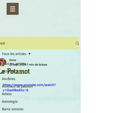
ost
Tous les articles
Anne
Tous les articles
23 sept. 2024
7 min de lecture
Le Potamot
Alchimie
Ancêtres
https://www.youtube.com/watch?
Animaux de pouvoir
v=l2wHRwEhz-8
Arbres
Astrologie
Bains sonores