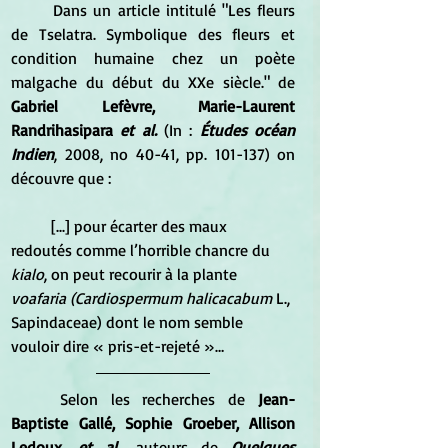
	Dans un article intitulé "Les fleurs 
de Tselatra. Symbolique des fleurs et 
condition humaine chez un poète 
malgache du début du XXe siècle." de 
Gabriel Lefèvre, Marie-Laurent 
Randrihasipara 
et al.
 (In : 
Études océan 
Indien
, 2008, no 40-41, pp. 101-137) on 
découvre que :
	[...] pour écarter des maux 
redoutés comme l’horrible chancre du 
kialo
, on peut recourir à la plante 
voafaria (Cardiospermum halicacabum 
L., 
Sapindaceae) dont le nom semble 
vouloir dire « pris-et-rejeté »… 
	Selon les recherches de 
Jean-
Baptiste Gallé, Sophie Groeber, Allison 
Ledoux, 
et al.
, auteurs de 
Quelques 