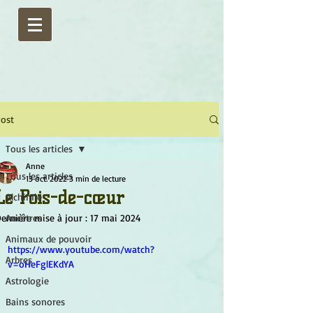
ost
Tous les articles
Anne
Tous les articles
13 oct. 2022
3 min de lecture
Le Pois-de-cœur
Alchimie
ernière mise à jour :
Ancêtres
17 mai 2024
Animaux de pouvoir
https://www.youtube.com/watch?
Arbres
v=oHeFglEKdYA
Astrologie
Bains sonores