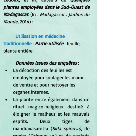
plantes employées dans le Sud-Ouest de 
Madagascar
. (In : 
Madagascar : Jardins du 
Monde
, 2014) :
Utilisation en médecine 
traditionnelle 
: 
Partie utilisée
 : feuille, 
plante entière 
Données issues des enquêtes
 : 
La décoction des feuilles est 
employée pour soulager les maux 
de ventre et pour nettoyer les 
organes internes. 
La plante entre également dans un 
rituel magico-religieux destiné à 
éloigner le malheur et les mauvais 
esprits. Deux tiges de 
mandravasarotra (
Sida spinosa)
, de 
romba (
Ocimum
 sp.) et de voafaria 