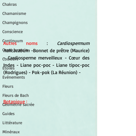
Chakras
Chamanisme
Champignons
Conscience
Continuum
Autres noms
 : 
Cardiospermum 
Corps humain
halicacabum 
-Bonnet de prêtre (Maurice) 
- Cardiosperme merveilleux - Cœur des 
Couleurs
Indes - Liane poc-poc - Liane tipoc-poc 
Etoiles
(Rodrigues) - Pok-pok (La Réunion) -  
Evénements
Fleurs
Fleurs de Bach
Botanique
 :
Géométrie sacrée
Guides
Littérature
Minéraux