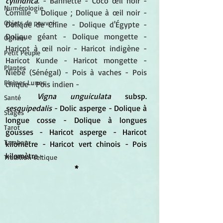
cylindrica
. - Bannette - Coco œil noir - 
Numérologie
Cornille - Dolique ; Dolique à œil noir - 
Objets de pouvoir
Dolique de Chine - Dolique d'Égypte - 
Dolique géant - Dolique mongette - 
Ogham
Haricot à œil noir - Haricot indigène - 
Petit Peuple
Haricot Kunde - Haricot mongette - 
Plantes
Niébé (Sénégal) - Pois à vaches - Pois 
Pleines Lunes
chique - Pois indien - 
Vigna unguiculata 
subsp.
Santé
sesquipedalis 
- Dolic asperge - Dolique à 
Stages
longue cosse - Dolique à longues 
Tarot
gousses - Haricot asperge - Haricot 
Tambour
kilomètre - Haricot vert chinois - Pois 
kilomètre - 
Tradition celtique
*