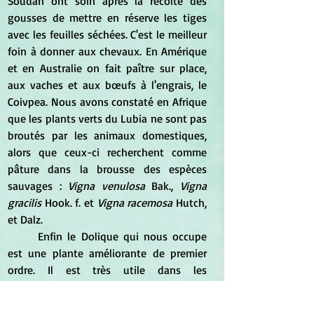
Soudan ont soin après la récolte des 
gousses de mettre en réserve les tiges 
avec les feuilles séchées. C'est le meilleur 
foin à donner aux chevaux. En Amérique 
et en Australie on fait paître sur place, 
aux vaches et aux bœufs à l'engrais, le 
Coivpea. Nous avons constaté en Afrique 
que les plants verts du Lubia ne sont pas 
broutés par les animaux domestiques, 
alors que ceux-ci recherchent comme 
pâture dans la brousse des espèces 
sauvages : 
Vigna venulosa
 Bak., 
Vigna 
gracilis
 Hook. f. et 
Vigna racemosa
 Hutch, 
et Dalz. 
	Enfin le Dolique qui nous occupe 
est une plante améliorante de premier 
ordre. Il est très utile dans les 
assolements, il améliore la teneur du sol 
en azote, ses racines portant une 