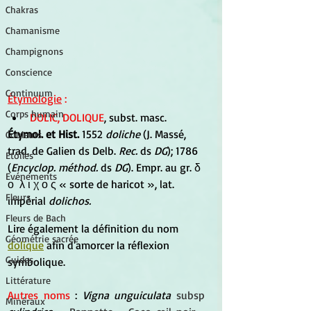
Chakras
Chamanisme
Champignons
Conscience
Continuum
Étymologie
 :
Corps humain
DOLIC, DOLIQUE
, subst. masc.
Étymol. et Hist.
 1552 
doliche 
(J. Massé, 
Couleurs
trad. de Galien ds Delb. 
Rec.
 ds 
DG
); 1786 
Etoiles
(
Encyclop. méthod.
 ds 
DG
). Empr. au gr. δ 
Evénements
ο ́ λ ι χ ο ς « sorte de haricot », lat. 
Fleurs
impérial 
dolichos.
Fleurs de Bach
Lire également la définition du nom 
Géométrie sacrée
dolique
 afin d'amorcer la réflexion 
Guides
symbolique.
Littérature
Autres noms
 : 
Vigna unguiculata 
subsp
Minéraux