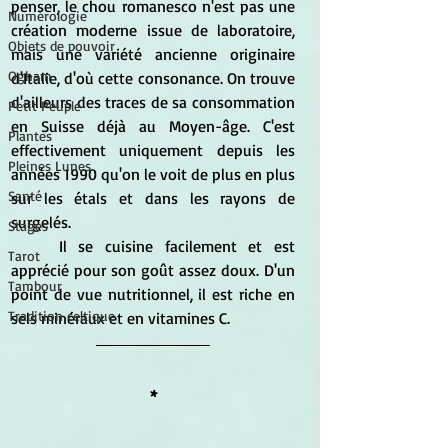
penser, le chou romanesco n'est pas une 
Numérologie
création moderne issue de laboratoire, 
Objets de pouvoir
mais une variété ancienne originaire 
Ogham
d'Italie, d'où cette consonance. On trouve 
d'ailleurs des traces de sa consommation 
Petit Peuple
en Suisse déjà au Moyen-âge. C'est 
Plantes
effectivement uniquement depuis les 
Pleines Lunes
années 1990 qu'on le voit de plus en plus 
Santé
sur les étals et dans les rayons de 
surgelés.
Stages
	Il se cuisine facilement et est 
Tarot
apprécié pour son goût assez doux. D'un 
Tambour
point de vue nutritionnel, il est riche en 
Tradition celtique
sels minéraux et en vitamines C.
*