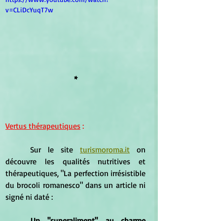
v=CLiDcYuqT7w
*
Vertus thérapeutiques
 :
	Sur le site 
turismoroma.it
 on 
découvre les qualités nutritives et 
thérapeutiques, "La perfection irrésistible 
du brocoli romanesco" dans un article ni 
signé ni daté :
Un "superaliment" au charme 