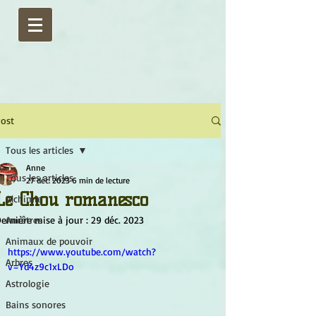
ost
Tous les articles
Anne
Tous les articles
27 déc. 2023
6 min de lecture
Le Chou romanesco
Alchimie
ernière mise à jour :
Ancêtres
29 déc. 2023
Animaux de pouvoir
https://www.youtube.com/watch?
Arbres
v=Yd4z9c1xLDo
Astrologie
Bains sonores