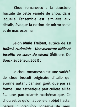
	Chou romanesco : la structure 
fractale de cette variété de chou, dans 
laquelle l'ensemble est similaire aux 
détails, évoque la notion de microcosme 
et de macrocosme.
	Selon 
Marie Treibert
, autrice de 
La 
boîte à curiosités - Une aventure drôle et 
insolite au cœur du vivant 
(Éditions De 
Boeck Supérieur, 2021) : 
	Le chou romanesco est une variété 
de chou brocoli originaire d'Italie qui 
étonne autant par son goût que par sa 
forme. Une esthétique particulière alliée 
à.... une particularité mathématique. Ce 
chou est ce qu'on appelle un objet fractal 
naturel : lorsqu'on l'observe de près, 