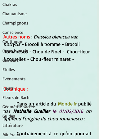
Chakras
Chamanisme
Champignons
Conscience
Autres noms
 : 
Brassica oleracea 
var.
Continuum
botrytis - 
Brocoli à pomme - Brocoli 
Corps humain
Romanesco - Chou de Noël -  Chou-fleur 
à tourelles - Chou-fleur minaret - 
Couleurs
Etoiles
Evénements
Fleurs
Botanique
 :
Fleurs de Bach
	Dans un article du 
Monde.fr
 publié 
Géométrie sacrée
par 
Nathalie Guellier
le 01/02/2016
 on 
Guides
apprend l'origine du chou romanesco :
Littérature
Contrairement à ce qu'on pourrait 
Minéraux